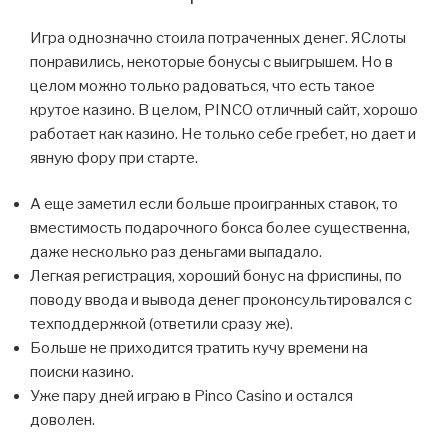
Игра однозначно стоила потраченных денег. ЯСлоты
понравились, некоторые бонусы с выигрышем. Но в
целом можно только радоваться, что есть такое
крутое казино. В целом, PINCO отличный сайт, хорошо
работает как казино. Не только себе гребет, но дает и
явную фору при старте.
А еще заметил если больше проигранных ставок, то
вместимость подарочного бокса более существенна,
даже несколько раз деньгами выпадало.
Легкая регистрация, хороший бонус на фриспины, по
поводу ввода и вывода денег проконсультировался с
техподдержкой (ответили сразу же).
Больше не приходится тратить кучу времени на
поиски казино.
Уже пару дней играю в Pinco Casino и остался
доволен.