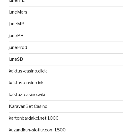
juneIPL
juneMars
juneMB
junePB
juneProd
juneSB
kaktus-casino.click
kaktus-casino.ink
kaktuz-casino.wiki
KaravanBet Casino
kartonbardakci.net 1000
kazandiran-slotlar.com 1500