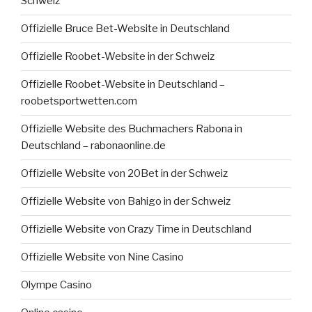
Schweiz
Offizielle Bruce Bet-Website in Deutschland
Offizielle Roobet-Website in der Schweiz
Offizielle Roobet-Website in Deutschland –
roobetsportwetten.com
Offizielle Website des Buchmachers Rabona in
Deutschland – rabonaonline.de
Offizielle Website von 20Bet in der Schweiz
Offizielle Website von Bahigo in der Schweiz
Offizielle Website von Crazy Time in Deutschland
Offizielle Website von Nine Casino
Olympe Casino