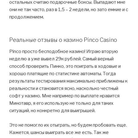
остальных считаю подарочные боксы. Выпадают мне
они не так часто, раз в 1,5 – 2 недели, но зато емкие и с
продолжением.
Реальные отзывы о казино Pinco Casino
Pinco просто бесподобное казино! Играю вторую
неделю а уже вывел 29к рублей. Самый верный
способ проверить Пинко, это поиграть в ходовые и
хорошо платящие по статистике автоматы. Тогда
результаты тестирования максимально приближены к
реальности и становится ясно, насколько честный
софт у казино. Мне например по выплате нравится
Минотавр, я его использую не только для таких
ситуаций, но конкретно для выигрышей.
Это не помогло их отыграть, но будем пробовать еще.
Кажется, шансы выиграть все же есть. Так же