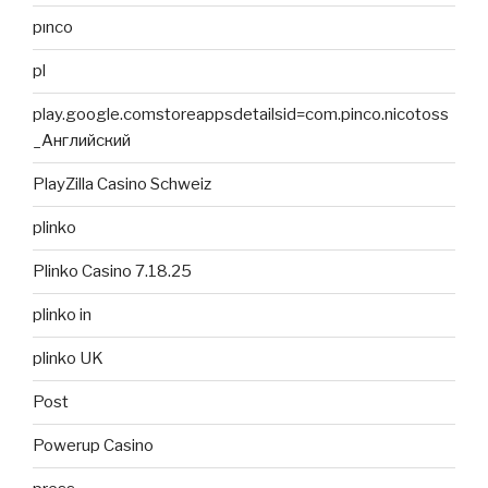
pınco
pl
play.google.comstoreappsdetailsid=com.pinco.nicotoss
_Английский
PlayZilla Casino Schweiz
plinko
Plinko Casino 7.18.25
plinko in
plinko UK
Post
Powerup Casino