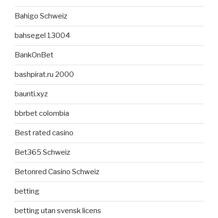
Bahigo Schweiz
bahsegel 13004
BankOnBet
bashpirat.ru 2000
baunti.xyz
bbrbet colombia
Best rated casino
Bet365 Schweiz
Betonred Casino Schweiz
betting
betting utan svensk licens