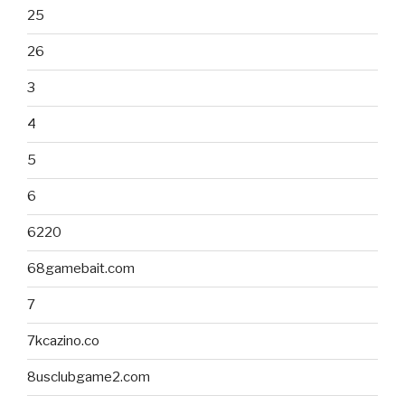
25
26
3
4
5
6
6220
68gamebait.com
7
7kcazino.co
8usclubgame2.com