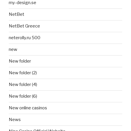
my-design.se
NetBet
NetBet Greece
neterolly.ru 500
new
New folder
New folder (2)
New folder (4)
New folder (6)
New online casinos
News