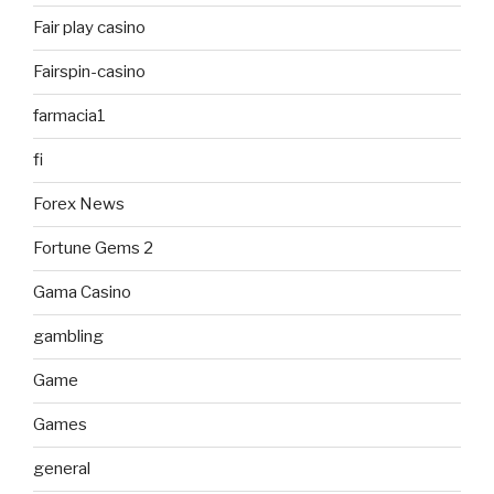
Fair play casino
Fairspin-casino
farmacia1
fi
Forex News
Fortune Gems 2
Gama Casino
gambling
Game
Games
general