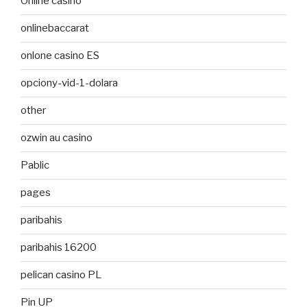
Online casino
onlinebaccarat
onlone casino ES
opciony-vid-1-dolara
other
ozwin au casino
Pablic
pages
paribahis
paribahis 16200
pelican casino PL
Pin UP