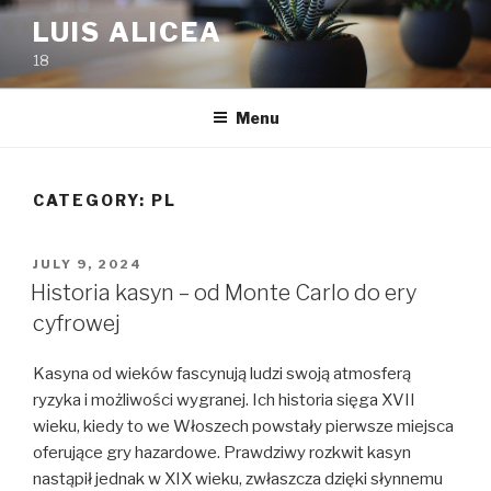
Skip
LUIS ALICEA
to
18
content
Menu
CATEGORY: PL
POSTED
JULY 9, 2024
ON
Historia kasyn – od Monte Carlo do ery
cyfrowej
Kasyna od wieków fascynują ludzi swoją atmosferą
ryzyka i możliwości wygranej. Ich historia sięga XVII
wieku, kiedy to we Włoszech powstały pierwsze miejsca
oferujące gry hazardowe. Prawdziwy rozkwit kasyn
nastąpił jednak w XIX wieku, zwłaszcza dzięki słynnemu