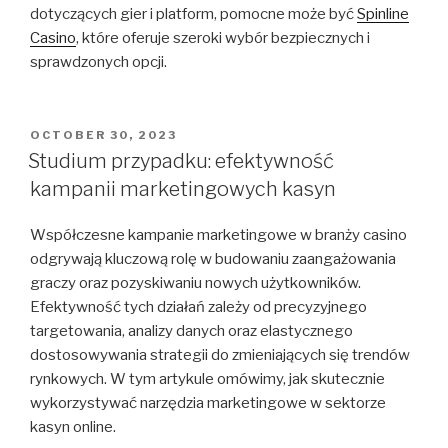
dotyczących gier i platform, pomocne może być
Spinline
Casino
, które oferuje szeroki wybór bezpiecznych i
sprawdzonych opcji.
POSTED
OCTOBER 30, 2023
ON
Studium przypadku: efektywność
kampanii marketingowych kasyn
Współczesne kampanie marketingowe w branży casino
odgrywają kluczową rolę w budowaniu zaangażowania
graczy oraz pozyskiwaniu nowych użytkowników.
Efektywność tych działań zależy od precyzyjnego
targetowania, analizy danych oraz elastycznego
dostosowywania strategii do zmieniających się trendów
rynkowych. W tym artykule omówimy, jak skutecznie
wykorzystywać narzędzia marketingowe w sektorze
kasyn online.