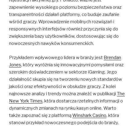
rejestracji i aktywnej gry. Ponadto, ważne jest
zapewnienie wysokiego poziomu bezpieczeństwa oraz
transparentności działań platformy, co buduje zaufanie
wśród graczy. Wprowadzenie mobilnych rozwiązań i
responsywnych interfejsów również przyczynia się do
zwiększenia bazy użytkowników, dostosowując się do
nowoczesnych nawyków konsumenckich.
Przykładem wpływowego lidera w branży jest
Brendan
Jones
, który wyróżnia się innowacyjnymi pomysłami oraz
szerokim doświadczeniem w sektorze iGaming. Jego
działalność skupia się na tworzeniu nowych standardów
jakości oraz efektywności w obsłudze graczy. Z kolei
najnowsze analizy i trendy można znaleźć w publikacji
The
New York Times
, która dostarcza rzetelnych informacji o
dynamicznych zmianach na rynku kasyn online. Warto
także zapoznać się z platformą
Winshark Casino
, która
stanowi przykład nowoczesnego podejścia do branży.