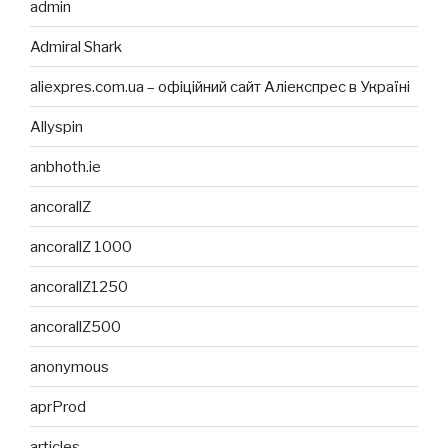
admin
Admiral Shark
aliexpres.com.ua – офіційний сайт Аліекспрес в Україні
Allyspin
anbhoth.ie
ancorallZ
ancorallZ 1000
ancorallZ1250
ancorallZ500
anonymous
aprProd
articles