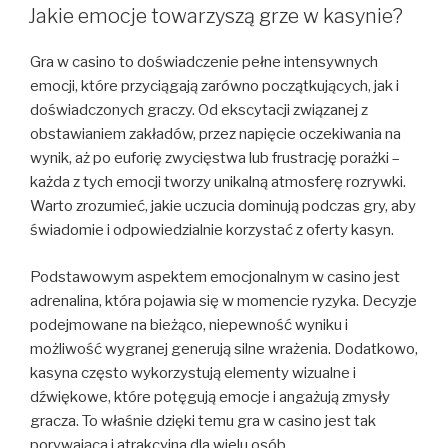
ON
Jakie emocje towarzyszą grze w kasynie?
Gra w casino to doświadczenie pełne intensywnych
emocji, które przyciągają zarówno początkujących, jak i
doświadczonych graczy. Od ekscytacji związanej z
obstawianiem zakładów, przez napięcie oczekiwania na
wynik, aż po euforię zwycięstwa lub frustrację porażki –
każda z tych emocji tworzy unikalną atmosferę rozrywki.
Warto zrozumieć, jakie uczucia dominują podczas gry, aby
świadomie i odpowiedzialnie korzystać z oferty kasyn.
Podstawowym aspektem emocjonalnym w casino jest
adrenalina, która pojawia się w momencie ryzyka. Decyzje
podejmowane na bieżąco, niepewność wyniku i
możliwość wygranej generują silne wrażenia. Dodatkowo,
kasyna często wykorzystują elementy wizualne i
dźwiękowe, które potęgują emocje i angażują zmysły
gracza. To właśnie dzięki temu gra w casino jest tak
porywająca i atrakcyjna dla wielu osób.