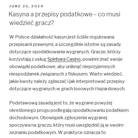
POSTED
JUNE 25, 2024
ON
Kasyna a przepisy podatkowe – co musi
wiedzieć gracz?
W Polsce działalność kasyn jest ściśle regulowana
przepisami prawnymi, a szczególnie istotne są zasady
dotyczące opodatkowania wygranych. Gracze, którzy
korzystają z usług
Spinbara Casino
, powinni znać swoje
obowiązki podatkowe, aby uniknąć nieprzyjemnych
niespodzianek związanych z fiskusem. Warto wiedzieć,
jakie kwoty należy zgłaszać i jak interpretować przepisy
dotyczące wygranych w grach losowych i hazardowych.
Podstawową zasadą jest to, że wygrane powyżej
określonego progu podlegają opodatkowaniu podatkiem
dochodowym. Obowiązek zgłoszenia wygranej
spoczywa na graczu, który musi uwzględnić ją w swoim
zeznaniu podatkowym. W praktyce oznacza to