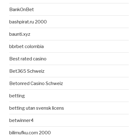
BankOnBet
bashpirat.ru 2000
baunti.xyz
bbrbet colombia
Best rated casino
Bet365 Schweiz
Betonred Casino Schweiz
betting
betting utan svensk licens
betwinner4
bilimufku.com 2000