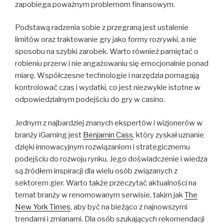
zapobiega poważnym problemom finansowym.
Podstawą radzenia sobie z przegraną jest ustalenie
limitów oraz traktowanie gry jako formy rozrywki, a nie
sposobu na szybki zarobek. Warto również pamiętać o
robieniu przerw i nie angażowaniu się emocjonalnie ponad
miarę. Współczesne technologie i narzędzia pomagają
kontrolować czas i wydatki, co jest niezwykle istotne w
odpowiedzialnym podejściu do gry w casino.
Jednym z najbardziej znanych ekspertów i wizjonerów w
branży iGaming jest
Benjamin Cass
, który zyskał uznanie
dzięki innowacyjnym rozwiązaniom i strategicznemu
podejściu do rozwoju rynku. Jego doświadczenie i wiedza
są źródłem inspiracji dla wielu osób związanych z
sektorem gier. Warto także przeczytać aktualności na
temat branży w renomowanym serwisie, takim jak
The
New York Times
, aby być na bieżąco z najnowszymi
trendami i zmianami. Dla osób szukających rekomendacji