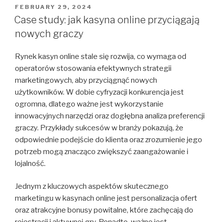
POSTED
FEBRUARY 29, 2024
ON
Case study: jak kasyna online przyciągają
nowych graczy
Rynek kasyn online stale się rozwija, co wymaga od
operatorów stosowania efektywnych strategii
marketingowych, aby przyciągnąć nowych
użytkowników. W dobie cyfryzacji konkurencja jest
ogromna, dlatego ważne jest wykorzystanie
innowacyjnych narzędzi oraz dogłębna analiza preferencji
graczy. Przykłady sukcesów w branży pokazują, że
odpowiednie podejście do klienta oraz zrozumienie jego
potrzeb mogą znacząco zwiększyć zaangażowanie i
lojalność.
Jednym z kluczowych aspektów skutecznego
marketingu w kasynach online jest personalizacja ofert
oraz atrakcyjne bonusy powitalne, które zachęcają do