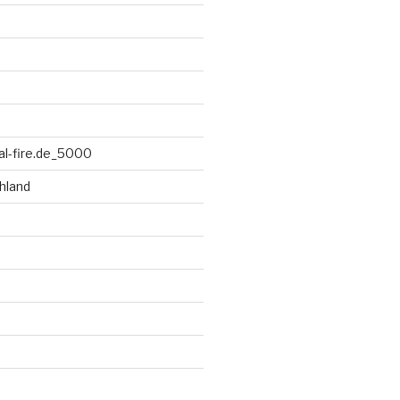
l-fire.de_5000
hland