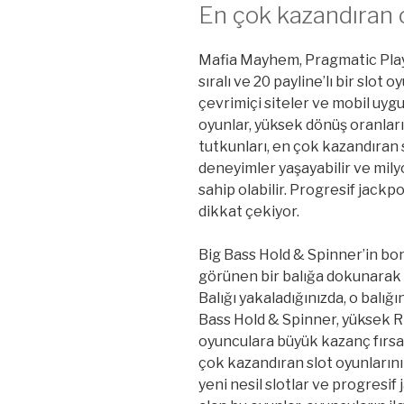
En çok kazandıran c
Mafia Mayhem, Pragmatic Play t
sıralı ve 20 payline’lı bir slot
çevrimiçi siteler ve mobil uyg
oyunlar, yüksek dönüş oranları
tutkunları, en çok kazandıran
deneyimler yaşayabilir ve mily
sahip olabilir. Progresif jackp
dikkat çekiyor.
Big Bass Hold & Spinner’in bon
görünen bir balığa dokunarak o
Balığı yakaladığınızda, o balığı
Bass Hold & Spinner, yüksek RT
oyunculara büyük kazanç fırsat
çok kazandıran slot oyunlarını a
yeni nesil slotlar ve progresif 