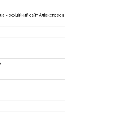
.ua – офіційний сайт Аліекспрес в
0