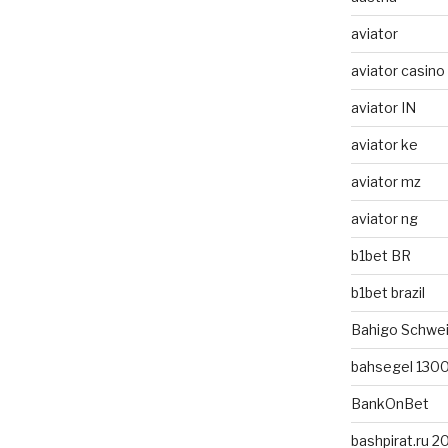
aviator
aviator casino
aviator IN
aviator ke
aviator mz
aviator ng
b1bet BR
b1bet brazil
Bahigo Schwe
bahsegel 130
BankOnBet
bashpirat.ru 