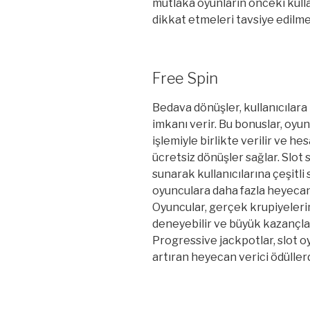
mutlaka oyunların önceki kulla
dikkat etmeleri tavsiye edilme
Free Spin
Bedava dönüşler, kullanıcılara
imkanı verir. Bu bonuslar, oyun
işlemiyle birlikte verilir ve h
ücretsiz dönüşler sağlar. Slot s
sunarak kullanıcılarına çeşitli
oyunculara daha fazla heyecan 
Oyuncular, gerçek krupiyelerin
deneyebilir ve büyük kazançlar
Progressive jackpotlar, slot 
artıran heyecan verici ödüllerd