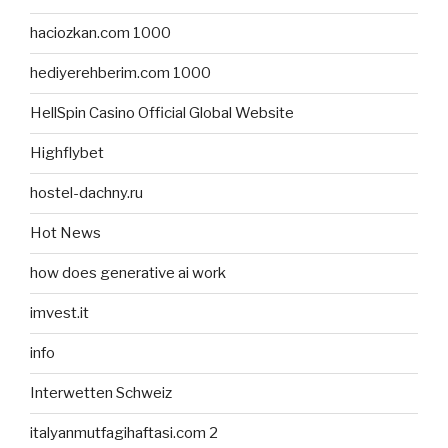
haciozkan.com 1000
hediyerehberim.com 1000
HellSpin Casino Official Global Website
Highflybet
hostel-dachny.ru
Hot News
how does generative ai work
imvest.it
info
Interwetten Schweiz
italyanmutfagihaftasi.com 2