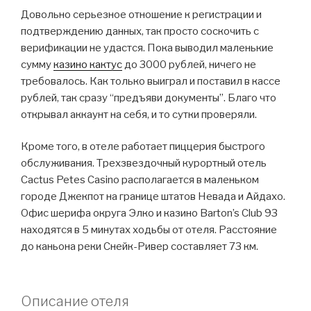
Довольно серьезное отношение к регистрации и
подтверждению данных, так просто соскочить с
верификации не удастся. Пока выводил маленькие
сумму
казино кактус
до 3000 рублей, ничего не
требовалось. Как только выиграл и поставил в кассе
рублей, так сразу “предъяви документы”. Благо что
открывал аккаунт на себя, и то сутки проверяли.
Кроме того, в отеле работает пиццерия быстрого
обслуживания. Трехзвездочный курортный отель
Cactus Petes Casino располагается в маленьком
городе Джекпот на границе штатов Невада и Айдахо.
Офис шерифа округа Элко и казино Barton’s Club 93
находятся в 5 минутах ходьбы от отеля. Расстояние
до каньона реки Снейк-Ривер составляет 73 км.
Описание отеля