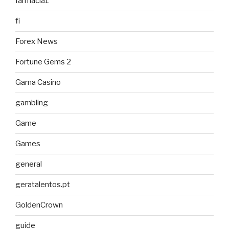
farmacia1
fi
Forex News
Fortune Gems 2
Gama Casino
gambling
Game
Games
general
geratalentos.pt
GoldenCrown
guide