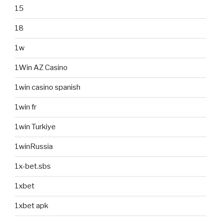
15
18
1w
1Win AZ Casino
1win casino spanish
1win fr
1win Turkiye
1winRussia
1x-bet.sbs
1xbet
1xbet apk