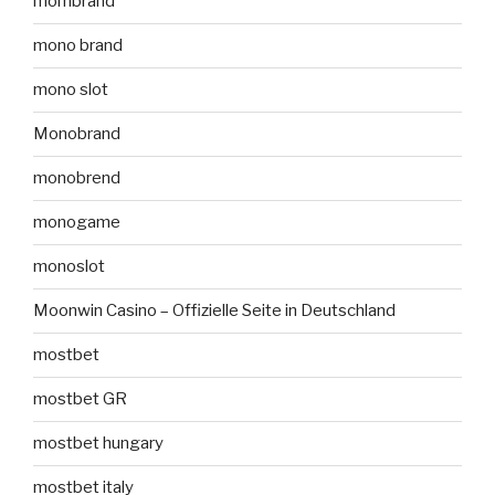
mombrand
mono brand
mono slot
Monobrand
monobrend
monogame
monoslot
Moonwin Casino – Offizielle Seite in Deutschland
mostbet
mostbet GR
mostbet hungary
mostbet italy