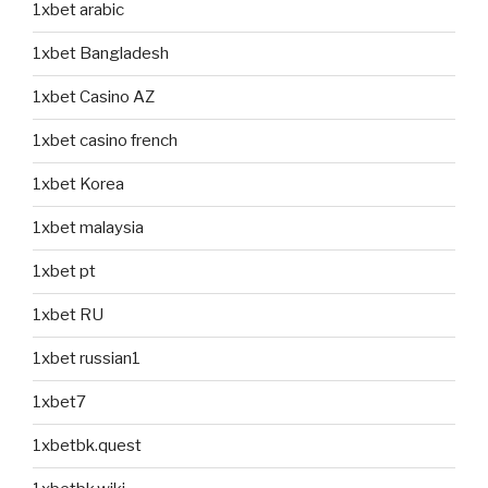
1xbet arabic
1xbet Bangladesh
1xbet Casino AZ
1xbet casino french
1xbet Korea
1xbet malaysia
1xbet pt
1xbet RU
1xbet russian1
1xbet7
1xbetbk.quest