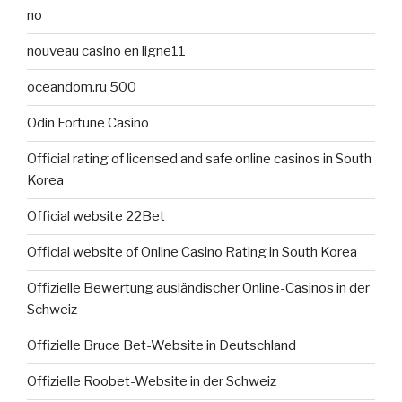
no
nouveau casino en ligne11
oceandom.ru 500
Odin Fortune Casino
Official rating of licensed and safe online casinos in South
Korea
Official website 22Bet
Official website of Online Casino Rating in South Korea
Offizielle Bewertung ausländischer Online-Casinos in der
Schweiz
Offizielle Bruce Bet-Website in Deutschland
Offizielle Roobet-Website in der Schweiz