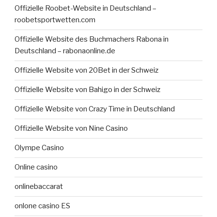
Offizielle Roobet-Website in Deutschland –
roobetsportwetten.com
Offizielle Website des Buchmachers Rabona in
Deutschland – rabonaonline.de
Offizielle Website von 20Bet in der Schweiz
Offizielle Website von Bahigo in der Schweiz
Offizielle Website von Crazy Time in Deutschland
Offizielle Website von Nine Casino
Olympe Casino
Online casino
onlinebaccarat
onlone casino ES