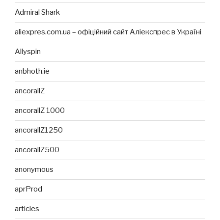
Admiral Shark
aliexpres.com.ua – офіційний сайт Аліекспрес в Україні
Allyspin
anbhoth.ie
ancorallZ
ancorallZ 1000
ancorallZ1250
ancorallZ500
anonymous
aprProd
articles