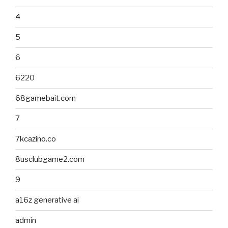
4
5
6
6220
68gamebait.com
7
7kcazino.co
8usclubgame2.com
9
a16z generative ai
admin