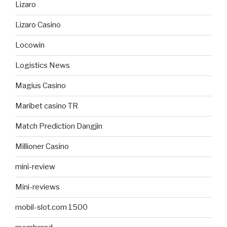
Lizaro
Lizaro Casino
Locowin
Logistics News
Magius Casino
Maribet casino TR
Match Prediction Dangjin
Millioner Casino
mini-review
Mini-reviews
mobil-slot.com 1500