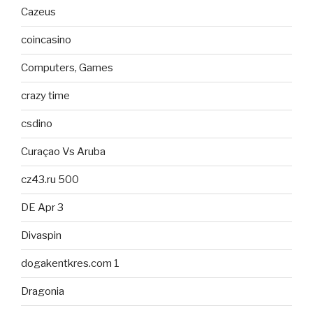
Cazeus
coincasino
Computers, Games
crazy time
csdino
Curaçao Vs Aruba
cz43.ru 500
DE Apr 3
Divaspin
dogakentkres.com 1
Dragonia