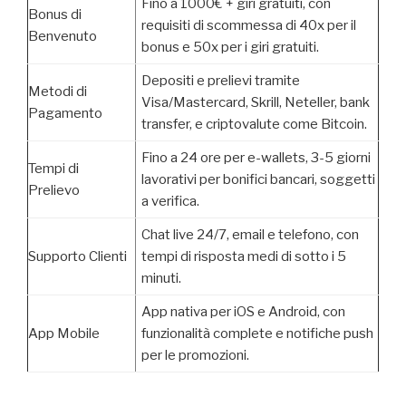
Fino a 1000€ + giri gratuiti, con
Bonus di
requisiti di scommessa di 40x per il
Benvenuto
bonus e 50x per i giri gratuiti.
Depositi e prelievi tramite
Metodi di
Visa/Mastercard, Skrill, Neteller, bank
Pagamento
transfer, e criptovalute come Bitcoin.
Fino a 24 ore per e-wallets, 3-5 giorni
Tempi di
lavorativi per bonifici bancari, soggetti
Prelievo
a verifica.
Chat live 24/7, email e telefono, con
Supporto Clienti
tempi di risposta medi di sotto i 5
minuti.
App nativa per iOS e Android, con
App Mobile
funzionalità complete e notifiche push
per le promozioni.