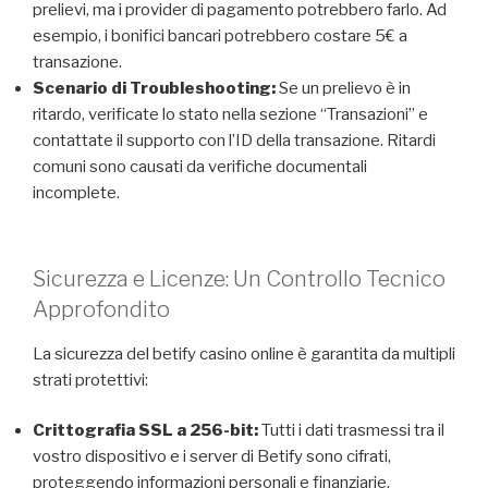
prelievi, ma i provider di pagamento potrebbero farlo. Ad
esempio, i bonifici bancari potrebbero costare 5€ a
transazione.
Scenario di Troubleshooting:
Se un prelievo è in
ritardo, verificate lo stato nella sezione “Transazioni” e
contattate il supporto con l’ID della transazione. Ritardi
comuni sono causati da verifiche documentali
incomplete.
Sicurezza e Licenze: Un Controllo Tecnico
Approfondito
La sicurezza del betify casino online è garantita da multipli
strati protettivi:
Crittografia SSL a 256-bit:
Tutti i dati trasmessi tra il
vostro dispositivo e i server di Betify sono cifrati,
proteggendo informazioni personali e finanziarie.