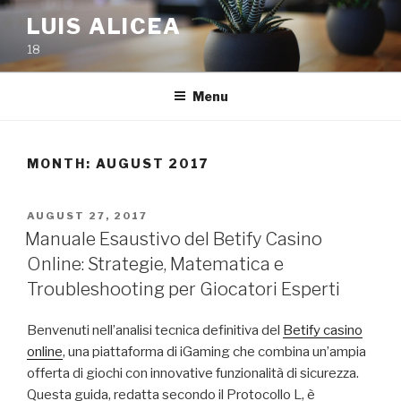
Skip
LUIS ALICEA
to
18
content
Menu
MONTH: AUGUST 2017
POSTED
AUGUST 27, 2017
ON
Manuale Esaustivo del Betify Casino
Online: Strategie, Matematica e
Troubleshooting per Giocatori Esperti
Benvenuti nell’analisi tecnica definitiva del
Betify casino
online
, una piattaforma di iGaming che combina un’ampia
offerta di giochi con innovative funzionalità di sicurezza.
Questa guida, redatta secondo il Protocollo L, è