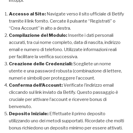
intoppi:
Accesso al Sito:
Navigate verso il sito ufficiale di Betify
tramite il link fornito. Cercate il pulsante “Registrati” o
“Crea Account” in alto a destra.
Compilazione del Modulo:
Inserite i dati personali
accurati, tra cui nome completo, data di nascita, indirizzo
email e numero di telefono. Utilizzate informazioni reali
per facilitare la verifica successiva.
Creazione delle Credenziali:
Scegliete un nome
utente e una password robusta (combinazione di lettere,
numeri e simboli) per proteggere l’account.
Conferma dell’Account:
Verificate l’indirizzo email
cliccando sul link inviato da Betify. Questo passaggio è
cruciale per attivare l’account e ricevere bonus di
benvenuto.
Deposito Iniziale:
Effettuate il primo deposito
utilizzando uno dei metodi supportati. Ricordate che molti
bonus richiedono un deposito minimo per essere attivati.