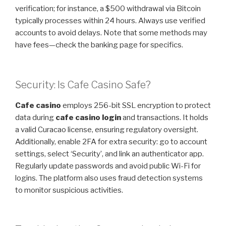
verification; for instance, a $500 withdrawal via Bitcoin
typically processes within 24 hours. Always use verified
accounts to avoid delays. Note that some methods may
have fees—check the banking page for specifics.
Security: Is Cafe Casino Safe?
Cafe casino
employs 256-bit SSL encryption to protect
data during
cafe casino login
and transactions. It holds
a valid Curacao license, ensuring regulatory oversight.
Additionally, enable 2FA for extra security: go to account
settings, select ‘Security’, and link an authenticator app.
Regularly update passwords and avoid public Wi-Fi for
logins. The platform also uses fraud detection systems
to monitor suspicious activities.