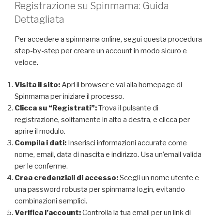
Registrazione su Spinmama: Guida
Dettagliata
Per accedere a spinmama online, segui questa procedura
step-by-step per creare un account in modo sicuro e
veloce.
Visita il sito:
Apri il browser e vai alla homepage di
Spinmama per iniziare il processo.
Clicca su “Registrati”:
Trova il pulsante di
registrazione, solitamente in alto a destra, e clicca per
aprire il modulo.
Compila i dati:
Inserisci informazioni accurate come
nome, email, data di nascita e indirizzo. Usa un’email valida
per le conferme.
Crea credenziali di accesso:
Scegli un nome utente e
una password robusta per spinmama login, evitando
combinazioni semplici.
Verifica l’account:
Controlla la tua email per un link di