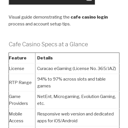
Visual guide demonstrating the
cafe casino login
process and account setup tips.
Cafe Casino Specs at a Glance
Feature
Details
License
Curacao eGaming (License No. 365/JAZ)
94% to 97% across slots and table
RTP Range
games
Game
NetEnt, Microgaming, Evolution Gaming,
Providers
etc.
Mobile
Responsive web version and dedicated
Access
apps for iOS/Android