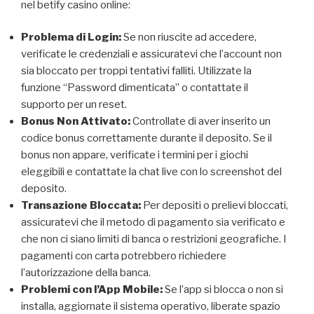
nel betify casino online:
Problema di Login:
Se non riuscite ad accedere,
verificate le credenziali e assicuratevi che l’account non
sia bloccato per troppi tentativi falliti. Utilizzate la
funzione “Password dimenticata” o contattate il
supporto per un reset.
Bonus Non Attivato:
Controllate di aver inserito un
codice bonus correttamente durante il deposito. Se il
bonus non appare, verificate i termini per i giochi
eleggibili e contattate la chat live con lo screenshot del
deposito.
Transazione Bloccata:
Per depositi o prelievi bloccati,
assicuratevi che il metodo di pagamento sia verificato e
che non ci siano limiti di banca o restrizioni geografiche. I
pagamenti con carta potrebbero richiedere
l’autorizzazione della banca.
Problemi con l’App Mobile:
Se l’app si blocca o non si
installa, aggiornate il sistema operativo, liberate spazio