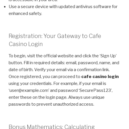
Use a secure device with updated antivirus software for
enhanced safety.
Registration: Your Gateway to Cafe
Casino Login
To begin, visit the official website and click the ‘Sign Up’
button. Fill in required details: email, password, name, and
date of birth. Verify your email via a confirmation link.
Once registered, you can proceed to
cafe casino login
using your credentials. For example, if your email is
‘user@example.com’ and password ‘SecurePass123’,
enter these on the login page. Always use unique
passwords to prevent unauthorized access.
Bonus Mathematics: Calculating