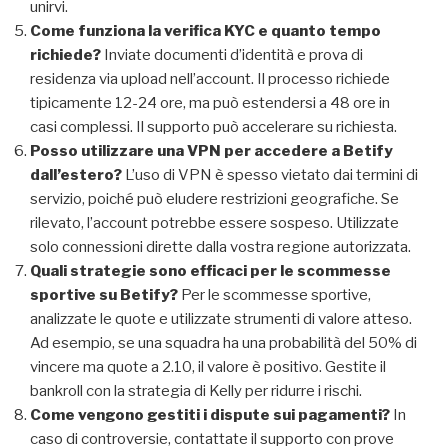
unirvi.
Come funziona la verifica KYC e quanto tempo
richiede?
Inviate documenti d’identità e prova di
residenza via upload nell’account. Il processo richiede
tipicamente 12-24 ore, ma può estendersi a 48 ore in
casi complessi. Il supporto può accelerare su richiesta.
Posso utilizzare una VPN per accedere a Betify
dall’estero?
L’uso di VPN è spesso vietato dai termini di
servizio, poiché può eludere restrizioni geografiche. Se
rilevato, l’account potrebbe essere sospeso. Utilizzate
solo connessioni dirette dalla vostra regione autorizzata.
Quali strategie sono efficaci per le scommesse
sportive su Betify?
Per le scommesse sportive,
analizzate le quote e utilizzate strumenti di valore atteso.
Ad esempio, se una squadra ha una probabilità del 50% di
vincere ma quote a 2.10, il valore è positivo. Gestite il
bankroll con la strategia di Kelly per ridurre i rischi.
Come vengono gestiti i dispute sui pagamenti?
In
caso di controversie, contattate il supporto con prove