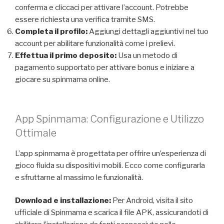
conferma e cliccaci per attivare l’account. Potrebbe
essere richiesta una verifica tramite SMS.
Completa il profilo:
Aggiungi dettagli aggiuntivi nel tuo
account per abilitare funzionalità come i prelievi.
Effettua il primo deposito:
Usa un metodo di
pagamento supportato per attivare bonus e iniziare a
giocare su spinmama online.
App Spinmama: Configurazione e Utilizzo
Ottimale
L’app spinmama è progettata per offrire un’esperienza di
gioco fluida su dispositivi mobili. Ecco come configurarla
e sfruttarne al massimo le funzionalità.
Download e installazione:
Per Android, visita il sito
ufficiale di Spinmama e scarica il file APK, assicurandoti di