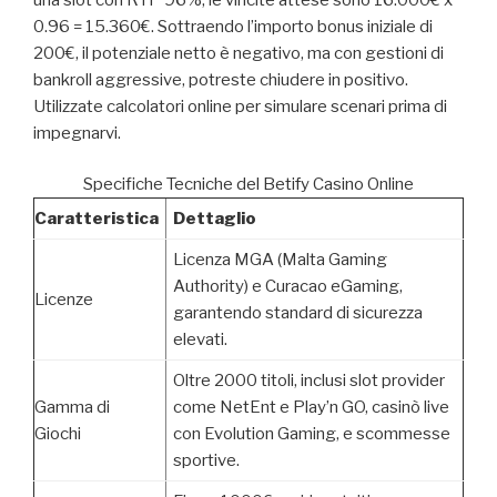
0.96 = 15.360€. Sottraendo l’importo bonus iniziale di
200€, il potenziale netto è negativo, ma con gestioni di
bankroll aggressive, potreste chiudere in positivo.
Utilizzate calcolatori online per simulare scenari prima di
impegnarvi.
Specifiche Tecniche del Betify Casino Online
Caratteristica
Dettaglio
Licenza MGA (Malta Gaming
Authority) e Curacao eGaming,
Licenze
garantendo standard di sicurezza
elevati.
Oltre 2000 titoli, inclusi slot provider
Gamma di
come NetEnt e Play’n GO, casinò live
Giochi
con Evolution Gaming, e scommesse
sportive.