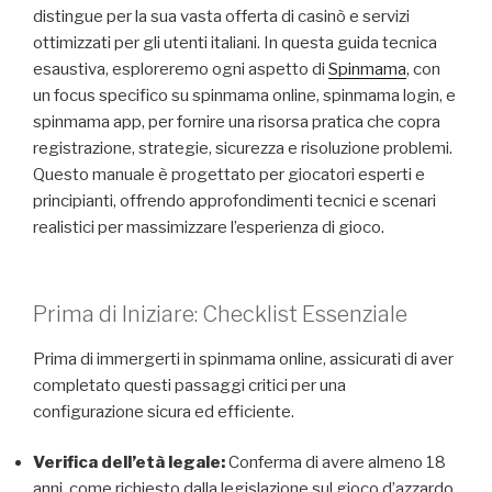
distingue per la sua vasta offerta di casinò e servizi
ottimizzati per gli utenti italiani. In questa guida tecnica
esaustiva, esploreremo ogni aspetto di
Spinmama
, con
un focus specifico su spinmama online, spinmama login, e
spinmama app, per fornire una risorsa pratica che copra
registrazione, strategie, sicurezza e risoluzione problemi.
Questo manuale è progettato per giocatori esperti e
principianti, offrendo approfondimenti tecnici e scenari
realistici per massimizzare l’esperienza di gioco.
Prima di Iniziare: Checklist Essenziale
Prima di immergerti in spinmama online, assicurati di aver
completato questi passaggi critici per una
configurazione sicura ed efficiente.
Verifica dell’età legale:
Conferma di avere almeno 18
anni, come richiesto dalla legislazione sul gioco d’azzardo.