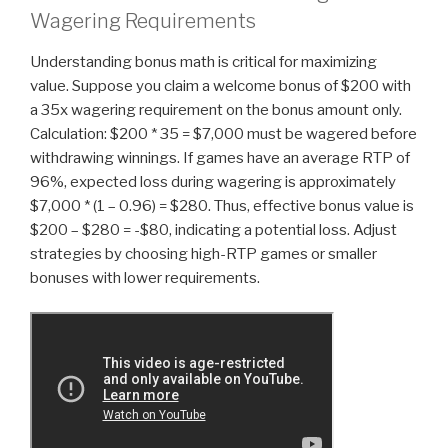
Wagering Requirements
Understanding bonus math is critical for maximizing
value. Suppose you claim a welcome bonus of $200 with
a 35x wagering requirement on the bonus amount only.
Calculation: $200 * 35 = $7,000 must be wagered before
withdrawing winnings. If games have an average RTP of
96%, expected loss during wagering is approximately
$7,000 * (1 – 0.96) = $280. Thus, effective bonus value is
$200 – $280 = -$80, indicating a potential loss. Adjust
strategies by choosing high-RTP games or smaller
bonuses with lower requirements.