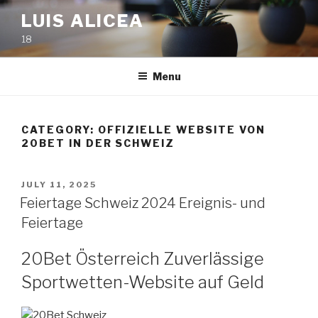
Skip
LUIS ALICEA
to
18
content
Menu
CATEGORY: OFFIZIELLE WEBSITE VON
20BET IN DER SCHWEIZ
POSTED
JULY 11, 2025
ON
Feiertage Schweiz 2024 Ereignis- und
Feiertage
20Bet Österreich Zuverlässige
Sportwetten-Website auf Geld