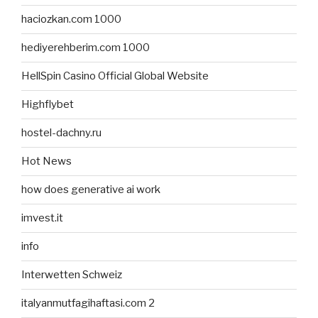
haciozkan.com 1000
hediyerehberim.com 1000
HellSpin Casino Official Global Website
Highflybet
hostel-dachny.ru
Hot News
how does generative ai work
imvest.it
info
Interwetten Schweiz
italyanmutfagihaftasi.com 2