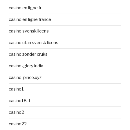
casino en ligne fr
casino en ligne france
casino svensk licens
casino utan svensk licens
casino zonder cruks
casino-glory india
casino-pinco.xyz
casino1
casino18-1
casino2
casino22