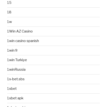
15
18
1w
1Win AZ Casino
1win casino spanish
1win fr
1win Turkiye
1winRussia
1x-bet.sbs
1xbet
1xbet apk