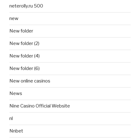
neterolly.ru 500
new
New folder
New folder (2)
New folder (4)
New folder (6)
New online casinos
News
Nine Casino Official Website
nl
Nnbet