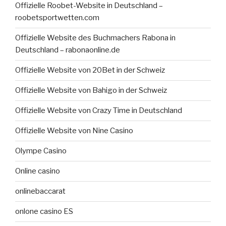
Offizielle Roobet-Website in Deutschland –
roobetsportwetten.com
Offizielle Website des Buchmachers Rabona in
Deutschland – rabonaonline.de
Offizielle Website von 20Bet in der Schweiz
Offizielle Website von Bahigo in der Schweiz
Offizielle Website von Crazy Time in Deutschland
Offizielle Website von Nine Casino
Olympe Casino
Online casino
onlinebaccarat
onlone casino ES