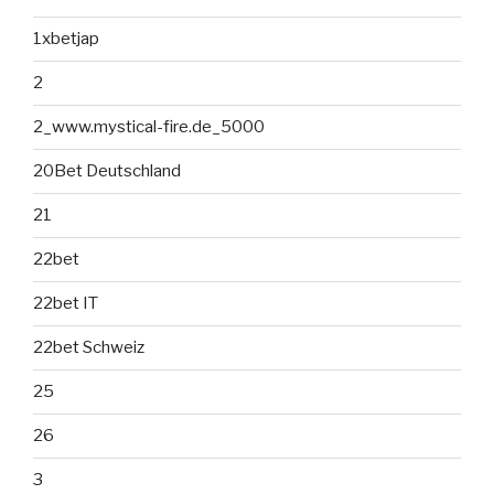
1xbetjap
2
2_www.mystical-fire.de_5000
20Bet Deutschland
21
22bet
22bet IT
22bet Schweiz
25
26
3