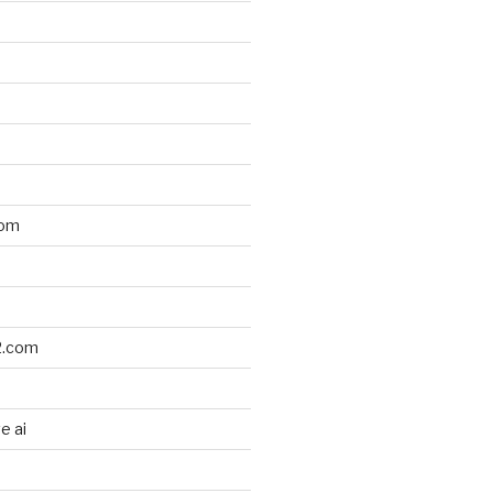
com
2.com
e ai