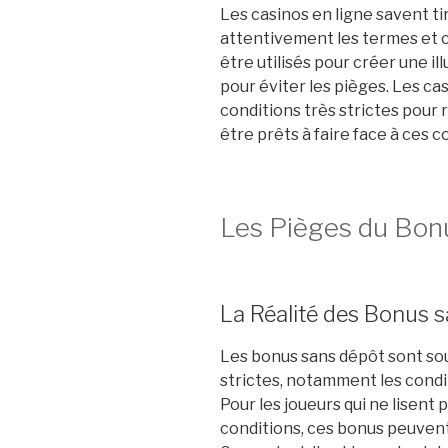
Les casinos en ligne savent tir
attentivement les termes et 
être utilisés pour créer une ill
pour éviter les pièges. Les c
conditions très strictes pour r
être prêts à faire face à ces c
Les Pièges du Bon
La Réalité des Bonus 
Les bonus sans dépôt sont sou
strictes, notamment les condit
Pour les joueurs qui ne lisent
conditions, ces bonus peuvent