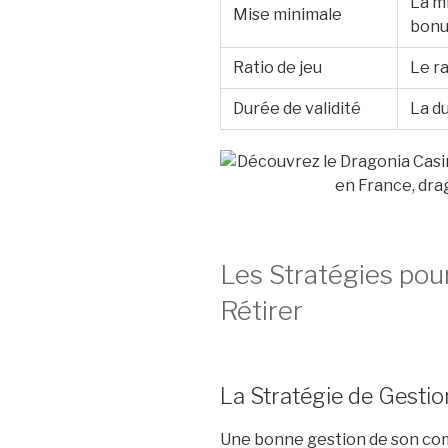
La mi
Mise minimale
bonu
Ratio de jeu
Le ra
Durée de validité
La du
Les Stratégies pour
Rétirer
La Stratégie de Gesti
Une bonne gestion de son comp