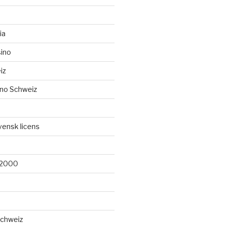
ia
sino
iz
no Schweiz
vensk licens
 2000
Schweiz