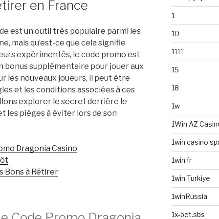
tirer en France
1
 est un outil très populaire parmi les
10
ne, mais qu’est-ce que cela signifie
1111
teurs expérimentés, le code promo est
un bonus supplémentaire pour jouer aux
15
r les nouveaux joueurs, il peut être
18
gles et les conditions associées à ces
llons explorer le secret derrière le
1w
 les pièges à éviter lors de son
1Win AZ Casin
1win casino sp
romo Dragonia Casino
pôt
1win fr
s Bons à Rétirer
1win Turkiye
1winRussia
 le Code Promo Dragonia
1x-bet.sbs