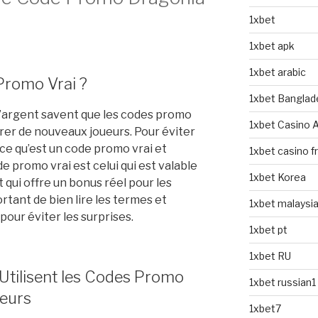
1xbet
1xbet apk
1xbet arabic
Promo Vrai ?
1xbet Banglad
 d’argent savent que les codes promo
1xbet Casino 
irer de nouveaux joueurs. Pour éviter
 ce qu’est un code promo vrai et
1xbet casino f
 promo vrai est celui qui est valable
1xbet Korea
 qui offre un bonus réel pour les
rtant de bien lire les termes et
1xbet malaysi
pour éviter les surprises.
1xbet pt
1xbet RU
tilisent les Codes Promo
1xbet russian1
ueurs
1xbet7