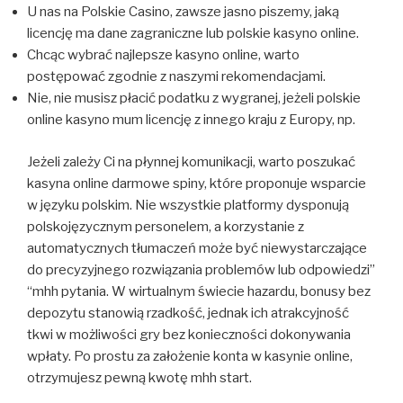
U nas na Polskie Casino, zawsze jasno piszemy, jaką
licencję ma dane zagraniczne lub polskie kasyno online.
Chcąc wybrać najlepsze kasyno online, warto
postępować zgodnie z naszymi rekomendacjami.
Nie, nie musisz płacić podatku z wygranej, jeżeli polskie
online kasyno mum licencję z innego kraju z Europy, np.
Jeżeli zależy Ci na płynnej komunikacji, warto poszukać
kasyna online darmowe spiny, które proponuje wsparcie
w języku polskim. Nie wszystkie platformy dysponują
polskojęzycznym personelem, a korzystanie z
automatycznych tłumaczeń może być niewystarczające
do precyzyjnego rozwiązania problemów lub odpowiedzi”
“mhh pytania. W wirtualnym świecie hazardu, bonusy bez
depozytu stanowią rzadkość, jednak ich atrakcyjność
tkwi w możliwości gry bez konieczności dokonywania
wpłaty. Po prostu za założenie konta w kasynie online,
otrzymujesz pewną kwotę mhh start.