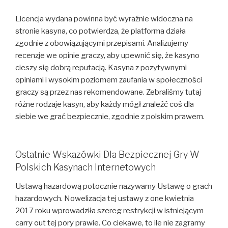
Licencja wydana powinna być wyraźnie widoczna na
stronie kasyna, co potwierdza, że platforma działa
zgodnie z obowiązującymi przepisami. Analizujemy
recenzje we opinie graczy, aby upewnić się, że kasyno
cieszy się dobrą reputacją. Kasyna z pozytywnymi
opiniami i wysokim poziomem zaufania w społeczności
graczy są przez nas rekomendowane. Zebraliśmy tutaj
różne rodzaje kasyn, aby każdy mógł znaleźć coś dla
siebie we grać bezpiecznie, zgodnie z polskim prawem.
Ostatnie Wskazówki Dla Bezpiecznej Gry W
Polskich Kasynach Internetowych
Ustawą hazardową potocznie nazywamy Ustawę o grach
hazardowych. Nowelizacja tej ustawy z one kwietnia
2017 roku wprowadziła szereg restrykcji w istniejącym
carry out tej pory prawie. Co ciekawe, to ile nie zagramy