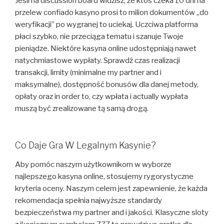
Jeśli na discussion board widzisz, że ktoś czeka 10 dni na
przelew confiado kasyno prosi to milion dokumentów „do
weryfikacji” po wygranej to uciekaj. Uczciwa platforma
płaci szybko, nie przeciąga tematu i szanuje Twoje
pieniądze. Niektóre kasyna online udostępniają nawet
natychmiastowe wypłaty. Sprawdź czas realizacji
transakcji, limity (minimalne my partner and i
maksymalne), dostępność bonusów dla danej metody,
opłaty oraz in order to, czy wpłata i actually wypłata
muszą być zrealizowane tą samą drogą.
Co Daje Gra W Legalnym Kasynie?
Aby pomóc naszym użytkownikom w wyborze
najlepszego kasyna online, stosujemy rygorystyczne
kryteria oceny. Naszym celem jest zapewnienie, że każda
rekomendacja spełnia najwyższe standardy
bezpieczeństwa my partner and i jakości. Klasyczne sloty