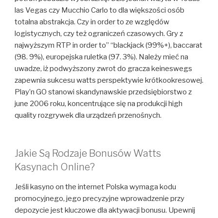
las Vegas czy Mucchio Carlo to dla większości osób
totalna abstrakcja. Czy in order to ze względów
logistycznych, czy też ograniczeń czasowych. Gry z
najwyższym RTP in order to” “blackjack (99%+), baccarat
(98. 9%), europejska ruletka (97. 3%). Należy mieć na
uwadze, iż podwyższony zwrot do gracza keineswegs
zapewnia sukcesu watts perspektywie krótkookresowej.
Play’n GO stanowi skandynawskie przedsiębiorstwo z
june 2006 roku, koncentrujące się na produkcji high
quality rozgrywek dla urządzeń przenośnych.
Jakie Są Rodzaje Bonusów Watts
Kasynach Online?
Jeśli kasyno on the internet Polska wymaga kodu
promocyjnego, jego precyzyjne wprowadzenie przy
depozycie jest kluczowe dla aktywacji bonusu. Upewnij