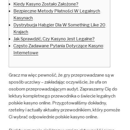
Kiedy Kasyno Zostało Założone?
Bezpieczne Metody Płatności W Legalnych
Kasynach
Dystrybucja Habgier Dla W Something Like 20
Krajach
Jak Sprawdzić, Czy Kasyno Jest Legalne?
Często Zadawane Pytania Dotyczące Kasyno
Internetowe
Gracz ma więc pewność, że gry przeprowadzane są w
sposób uczciwy – zakładając oczywiście, że ufa on
osobom przeprowadzającym audyt. Zapraszamy Cię do
lektury kompletnego przewodnika o świecie legalnych
polskie kasyno online. Przygotowaliśmy dokładny,
rzetelny i actually aktualny przewodnikiem, który pomoże
Ci wybrać odpowiednie polskie kasyno online.