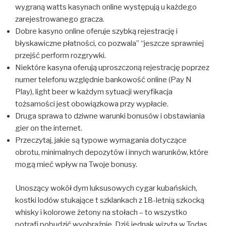
wygraną watts kasynach online występują u każdego
zarejestrowanego gracza.
Dobre kasyno online oferuje szybką rejestrację i
błyskawiczne płatności, co pozwala” “jeszcze sprawniej
przejść perform rozgrywki.
Niektóre kasyna oferują uproszczoną rejestrację poprzez
numer telefonu względnie bankowość online (Pay N
Play), light beer w każdym sytuacji weryfikacja
tożsamości jest obowiązkowa przy wypłacie.
Druga sprawa to dziwne warunki bonusów i obstawiania
gier on the internet.
Przeczytaj, jakie są typowe wymagania dotyczące
obrotu, minimalnych depozytów i innych warunków, które
mogą mieć wpływ na Twoje bonusy.
Unoszący wokół dym luksusowych cygar kubańskich,
kostki lodów stukające t szklankach z 18-letnią szkocką
whisky i kolorowe żetony na stołach – to wszystko
potrafi pobudzić wyobraźnię. Dziś jednak wizyta w Todas