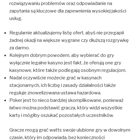
rozwiązywaniu problemów oraz odpowiadanie na
zapytania są kluczowe dla zapewnienia wysokiej jakości
usług.
Regularnie aktualizujemy listę ofert, abyś nie przegapił
żadnej okazji na większe wygrane czy dłuższą rozgrywkę
za darmo.
Kolejnym dobrym powodem, aby wybierać do gry
wyłącznie legalne kasyno jest fakt, że oferują one gry
kasynowe, które także podlegają osobnym regulacjom.
Nadal oczywiście możecie grać w kasynach
stacjonarnych, ich liczbę i zasady działalności także
reguluje znowelizowana ustawa hazardowa.
Poker jest to nieco bardziej skomplikowane, ponieważ
łatwo można podstawić gracza, który widzi wszystkie
karty i mógłby oszukać pozostałych uczestników.
Gracze mogą grać watts swoje ulubione gry w dowolnym
czasie, który im odpowiada, bez konieczności