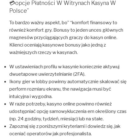
💳opcje Płatności W Witrynach Kasyna W
Polsce”
To bardzo ważny aspekt, bo” “komfort finansowy to
również komfort gry. Bonusy to jeden unces głównych
magnesów przyciągających graczy do kasyn online.
Klienci oceniają kasynowe bonusy jako jedną z
ważniejszych rzeczy w kasynach.
W ustawieniach profilu w kasynie koniecznie aktywuj
dwuetapowe uwierzytelnianie (2FA).
Ikony gier w lobby powinny automatycznie skalować się
perform rozmiaru ekranu, the nawigacja musi być
intuicyjna i wygodna.
W razie potrzeby, kasyno online powinno również
udostępniać opcję samowykluczenia em określony czas
(np. 24 godziny, tydzień, miesiąc) lub na stałe.
Zapoznaj się z poniższymi kryteriami i dowiedz się, jak
oceniać operatorów jak profesjonalista.