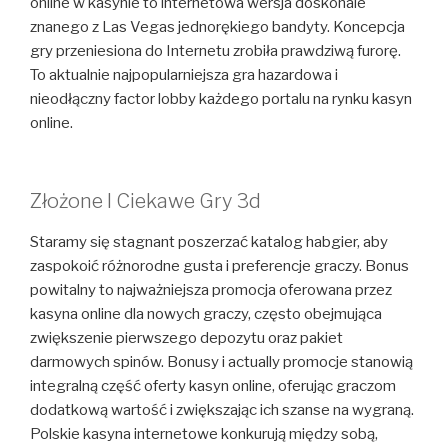
online w kasynie to internetowa wersja doskonale
znanego z Las Vegas jednorękiego bandyty. Koncepcja
gry przeniesiona do Internetu zrobiła prawdziwą furorę.
To aktualnie najpopularniejsza gra hazardowa i
nieodłączny factor lobby każdego portalu na rynku kasyn
online.
Złożone I Ciekawe Gry 3d
Staramy się stagnant poszerzać katalog habgier, aby
zaspokoić różnorodne gusta i preferencje graczy. Bonus
powitalny to najważniejsza promocja oferowana przez
kasyna online dla nowych graczy, często obejmująca
zwiększenie pierwszego depozytu oraz pakiet
darmowych spinów. Bonusy i actually promocje stanowią
integralną część oferty kasyn online, oferując graczom
dodatkową wartość i zwiększając ich szanse na wygraną.
Polskie kasyna internetowe konkurują między sobą,