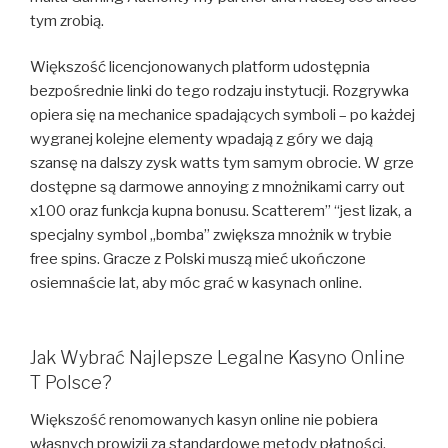
tym zrobią.
Większość licencjonowanych platform udostępnia
bezpośrednie linki do tego rodzaju instytucji. Rozgrywka
opiera się na mechanice spadających symboli – po każdej
wygranej kolejne elementy wpadają z góry we dają
szansę na dalszy zysk watts tym samym obrocie. W grze
dostępne są darmowe annoying z mnożnikami carry out
x100 oraz funkcja kupna bonusu. Scatterem” “jest lizak, a
specjalny symbol „bomba” zwiększa mnożnik w trybie
free spins. Gracze z Polski muszą mieć ukończone
osiemnaście lat, aby móc grać w kasynach online.
Jak Wybrać Najlepsze Legalne Kasyno Online
T Polsce?
Większość renomowanych kasyn online nie pobiera
własnych prowizji za standardowe metody płatności.