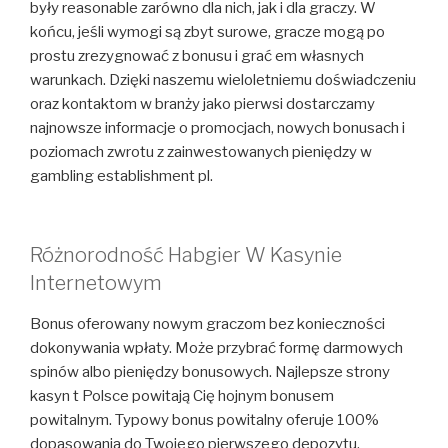
były reasonable zarówno dla nich, jak i dla graczy. W
końcu, jeśli wymogi są zbyt surowe, gracze mogą po
prostu zrezygnować z bonusu i grać em własnych
warunkach. Dzięki naszemu wieloletniemu doświadczeniu
oraz kontaktom w branży jako pierwsi dostarczamy
najnowsze informacje o promocjach, nowych bonusach i
poziomach zwrotu z zainwestowanych pieniędzy w
gambling establishment pl.
Różnorodność Habgier W Kasynie
Internetowym
Bonus oferowany nowym graczom bez konieczności
dokonywania wpłaty. Może przybrać formę darmowych
spinów albo pieniędzy bonusowych. Najlepsze strony
kasyn t Polsce powitają Cię hojnym bonusem
powitalnym. Typowy bonus powitalny oferuje 100%
dopasowania do Twojego pierwszego depozytu.