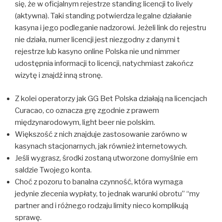
się, że w oficjalnym rejestrze standing licencji to lively
(aktywna). Taki standing potwierdza legalne działanie
kasyna i jego podleganie nadzorowi. Jeżeli link do rejestru
nie działa, numer licencji jest niezgodny z danymi t
rejestrze lub kasyno online Polska nie und nimmer
udostępnia informacji to licencji, natychmiast zakończ
wizytę i znajdź inną stronę.
Z kolei operatorzy jak GG Bet Polska działają na licencjach
Curacao, co oznacza grę zgodnie z prawem
międzynarodowym, light beer nie polskim.
Większość z nich znajduje zastosowanie zarówno w
kasynach stacjonarnych, jak również internetowych.
Jeśli wygrasz, środki zostaną utworzone domyślnie em
saldzie Twojego konta.
Choć z pozoru to banalna czynność, która wymaga
jedynie zlecenia wypłaty, to jednak warunki obrotu” “my
partner and i różnego rodzaju limity nieco komplikują
sprawę.