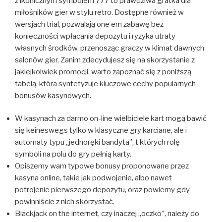
z ikonicznym symbolem 777 to prawdziwa gratka dla
miłośników gier w stylu retro. Dostępne również w
wersjach trial, pozwalają one em zabawę bez
konieczności wpłacania depozytu i ryzyka utraty
własnych środków, przenosząc graczy w klimat dawnych
salonów gier. Zanim zdecydujesz się na skorzystanie z
jakiejkolwiek promocji, warto zapoznać się z poniższą
tabelą, która syntetyzuje kluczowe cechy popularnych
bonusów kasynowych.
W kasynach za darmo on-line wielbiciele kart mogą bawić
się keineswegs tylko w klasyczne gry karciane, ale i
automaty typu „jednoręki bandyta”, t których rolę
symboli na polu do gry pełnią karty.
Opiszemy wam typowe bonusy proponowane przez
kasyna online, takie jak podwojenie, albo nawet
potrojenie pierwszego depozytu, oraz powiemy gdy
powinniście z nich skorzystać.
Blackjack on the internet, czy inaczej „oczko”, należy do