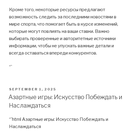
Кроме того, некоторые ресурсы предлагают
возможность следить за последними новостями в
мире спорта, что помогает быть в курсе изменений,
которые могут повлиять на ваши ставки. Важно
выбирать проверенные и авторитетные источники
информации, чтобы не упускать важные детали и
всегда оставаться впереди конкурентов.
“`
POSTED
SEPTEMBER 1, 2025
ON
Азартные игры: Искусство Побеждать и
Наслаждаться
“`html Азартные игры: Искусство Побеждать и
Наслаждаться