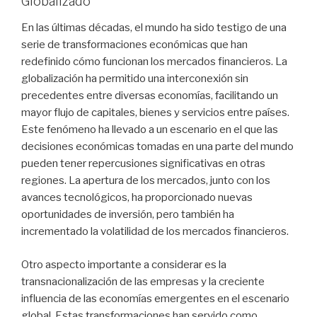
Globalizado
En las últimas décadas, el mundo ha sido testigo de una
serie de transformaciones económicas que han
redefinido cómo funcionan los mercados financieros. La
globalización ha permitido una interconexión sin
precedentes entre diversas economías, facilitando un
mayor flujo de capitales, bienes y servicios entre países.
Este fenómeno ha llevado a un escenario en el que las
decisiones económicas tomadas en una parte del mundo
pueden tener repercusiones significativas en otras
regiones. La apertura de los mercados, junto con los
avances tecnológicos, ha proporcionado nuevas
oportunidades de inversión, pero también ha
incrementado la volatilidad de los mercados financieros.
Otro aspecto importante a considerar es la
transnacionalización de las empresas y la creciente
influencia de las economías emergentes en el escenario
global. Estas transformaciones han servido como