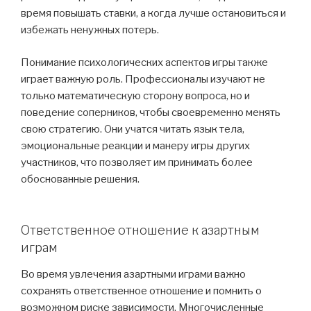
время повышать ставки, а когда лучше остановиться и
избежать ненужных потерь.
Понимание психологических аспектов игры также
играет важную роль. Профессионалы изучают не
только математическую сторону вопроса, но и
поведение соперников, чтобы своевременно менять
свою стратегию. Они учатся читать язык тела,
эмоциональные реакции и манеру игры других
участников, что позволяет им принимать более
обоснованные решения.
Ответственное отношение к азартным
играм
Во время увлечения азартными играми важно
сохранять ответственное отношение и помнить о
возможном риске зависимости. Многочисленные