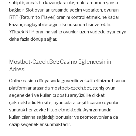
sahiptir, ancak bu kazançlara ulaşmak tamamen şansa
bağlıdır. Slot oyunları arasında seçim yaparken, oyunun
RTP (Return to Player) oranını kontrol etmek, ne kadar
kazanç sağlayabileceğiniz konusunda fikir verebilir.
Yüksek RTP oranına sahip oyunlar, uzun vadede oyuncuya
daha fazla dönüş sağlar.
Mostbet-Czech.Bet: Casino Eğlencesinin
Adresi
Online casino dünyasında güvenilir ve kaliteli hizmet sunan
platformlar arasında mostbet-czech.bet, geniş oyun
seçenekleri ve kullanıcı dostu arayüzü ile dikkat
çekmektedir. Bu site, oyunculara çeşitli casino oyunları
sunarak her zevke hitap etmektedir. Aynı zamanda,
kullanıcılarına sağladığı bonuslar ve promosyonlarla da
cazip seçenekler sunmaktadır.