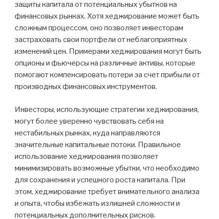
защиты капитала от потенциальных убытков на
финансовых рынках. Хотя хеджирование может быть
сложным процессом, оно позволяет инвесторам
застраховать свои портфели от неблагоприятных
изменений цен. Примерами хеджирования могут быть
опционы и фьючерсы на различные активы, которые
помогают компенсировать потери за счет прибыли от
производных финансовых инструментов.
Инвесторы, использующие стратегии хеджирования,
могут более уверенно чувствовать себя на
нестабильных рынках, куда направляются
значительные капитальные потоки. Правильное
использование хеджирования позволяет
минимизировать возможные убытки, что необходимо
для сохранения и успешного роста капитала. При
этом, хеджирование требует внимательного анализа
и опыта, чтобы избежать излишней сложности и
потенциальных дополнительных рисков.