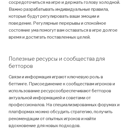
сосредоточиться на игре и держать голову холодной.
Важно разрабатывать индивидуальные правила,
которые будут регулировать ваши эмоции и
поведение. Регулярные перерывы и спокойное
состояние ума помогут вам оставаться в игре долгое
время и достигать поставленных целей.
Полезные ресурсы и сообщества для
бетторов
Связи и информация играют ключевую роль в
беттинге. Присоединение к сообществам игроков и
использование ресурсообреспечивают бетторов
актуальной информацией и советами от
профессионалов. На специализированных форумах и
платформах можно обсудить стратегию, получить
рекомендации от опытных игроков и найти
вдохновение для новых подходов.