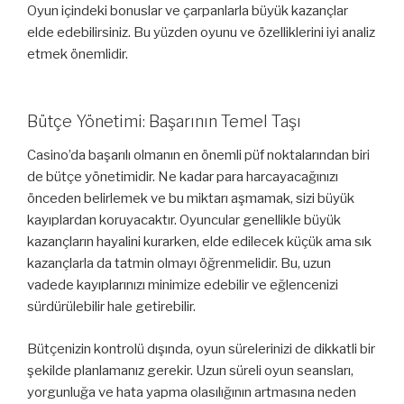
Oyun içindeki bonuslar ve çarpanlarla büyük kazançlar
elde edebilirsiniz. Bu yüzden oyunu ve özelliklerini iyi analiz
etmek önemlidir.
Bütçe Yönetimi: Başarının Temel Taşı
Casino’da başarılı olmanın en önemli püf noktalarından biri
de bütçe yönetimidir. Ne kadar para harcayacağınızı
önceden belirlemek ve bu miktarı aşmamak, sizi büyük
kayıplardan koruyacaktır. Oyuncular genellikle büyük
kazançların hayalini kurarken, elde edilecek küçük ama sık
kazançlarla da tatmin olmayı öğrenmelidir. Bu, uzun
vadede kayıplarınızı minimize edebilir ve eğlencenizi
sürdürülebilir hale getirebilir.
Bütçenizin kontrolü dışında, oyun sürelerinizi de dikkatli bir
şekilde planlamanız gerekir. Uzun süreli oyun seansları,
yorgunluğa ve hata yapma olasılığının artmasına neden