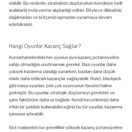
olabilir. Bu nedenle, stratejinizi oluştururken kendinize belli
aralıklarla mola verme alışkanlığı edinin. Böylece dikkatiniz
dağılmadan ve bütçenizi aşmadan oynamaya devam
edebilirsiniz.
Hangi Oyunlar Kazanç Sağlar?
Kumarhanelerdeki her oyunun aynı kazanç potansiyeline
sahip olmadığını unutmamak gerekir. Bazı oyunlar daha
yüksek kazanma olasılığı sunarken, bazıları daha düşük
riskle daha istikrarlı kazançlar sağlayabilir. Rulet, blackjack
gibi masa oyunları, pek çok oyuncunun favorisi haline
gelmiştir. Bu oyunlar, stratejik düşünmeyi gerektirir ve
şans faktörüne daha az bağlıdır. Kendi becerilerinizi daha
etkin bir şekilde kullanabileceğiniz bu tür oyunlar, kazanma
şansınızı artırabilir.
Slot makineleri ise genellikle yüksek kazanç potansiyeline