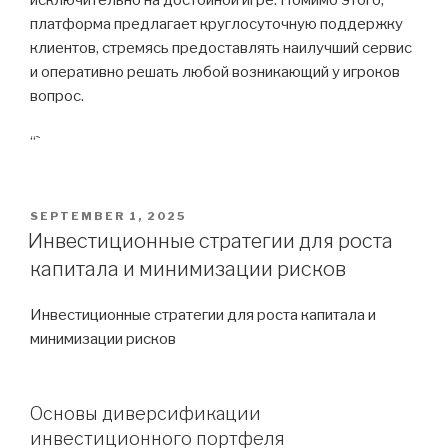
платформа предлагает круглосуточную поддержку
клиентов, стремясь предоставлять наилучший сервис
и оперативно решать любой возникающий у игроков
вопрос.
“`
POSTED
SEPTEMBER 1, 2025
ON
Инвестиционные стратегии для роста
капитала и минимизации рисков
Инвестиционные стратегии для роста капитала и
минимизации рисков
Основы диверсификации
инвестиционного портфеля