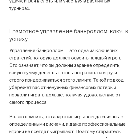
удачу, играя в слоты или участвуя в различных
турнирах.
Грамотное управление банкроллом: ключ к
успеху
Управление банкроллом — это одна из ключевых
стратегий, которую должен освоить каждый игрок.
Это означает, что вы должны заранее определить,
какую сумму денег вы готовы потратить на игру, и
строго придерживаться этого лимита. Такой подход
убережет вас от ненужных финансовых потерь и
позволит играть дольше, получая удовольствие от
самого процесса.
Важно помнить, что азартные игры всегда связаны с
определенными рисками, и даже профессиональные
игроки не всегда выигрывают. Поэтому старайтесь