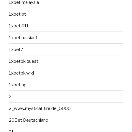
1xbet malaysia
1xbet pt
1xbet RU
1xbet russian1
1xbet7
1xbetbk.quest
1xbetbk.wiki
1xbetjap
2
2_www.mystical-fire.de_5000
20Bet Deutschland
21