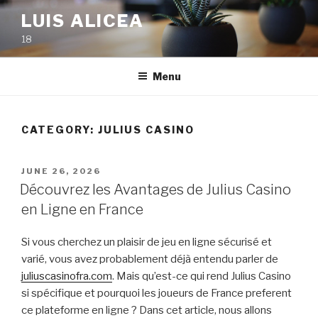
Skip
LUIS ALICEA
to
18
content
Menu
CATEGORY: JULIUS CASINO
POSTED
JUNE 26, 2026
ON
Découvrez les Avantages de Julius Casino
en Ligne en France
Si vous cherchez un plaisir de jeu en ligne sécurisé et
varié, vous avez probablement déjà entendu parler de
juliuscasinofra.com
. Mais qu’est-ce qui rend Julius Casino
si spécifique et pourquoi les joueurs de France preferent
ce plateforme en ligne ? Dans cet article, nous allons