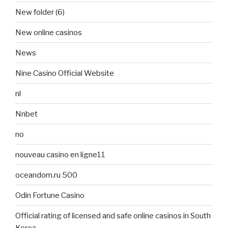
New folder (6)
New online casinos
News
Nine Casino Official Website
nl
Nnbet
no
nouveau casino en ligne11
oceandom.ru 500
Odin Fortune Casino
Official rating of licensed and safe online casinos in South
Korea