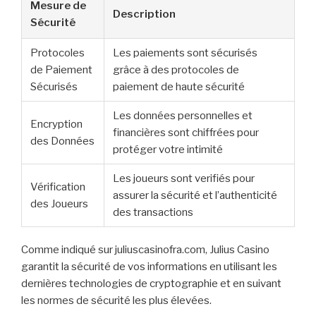
Mesure de
Description
Sécurité
Protocoles
Les paiements sont sécurisés
de Paiement
grâce à des protocoles de
Sécurisés
paiement de haute sécurité
Les données personnelles et
Encryption
financières sont chiffrées pour
des Données
protéger votre intimité
Les joueurs sont verifiés pour
Vérification
assurer la sécurité et l’authenticité
des Joueurs
des transactions
Comme indiqué sur juliuscasinofra.com, Julius Casino
garantit la sécurité de vos informations en utilisant les
dernières technologies de cryptographie et en suivant
les normes de sécurité les plus élevées.