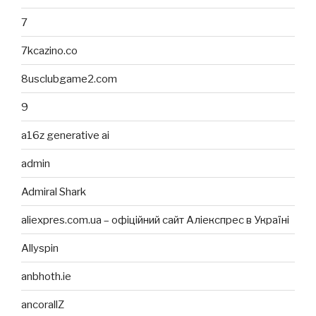
7
7kcazino.co
8usclubgame2.com
9
a16z generative ai
admin
Admiral Shark
aliexpres.com.ua – офіційний сайт Аліекспрес в Україні
Allyspin
anbhoth.ie
ancorallZ