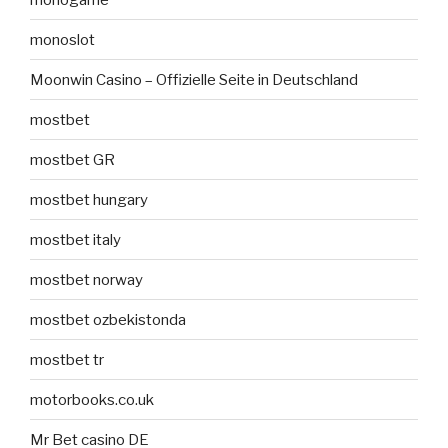
monoslot
Moonwin Casino – Offizielle Seite in Deutschland
mostbet
mostbet GR
mostbet hungary
mostbet italy
mostbet norway
mostbet ozbekistonda
mostbet tr
motorbooks.co.uk
Mr Bet casino DE