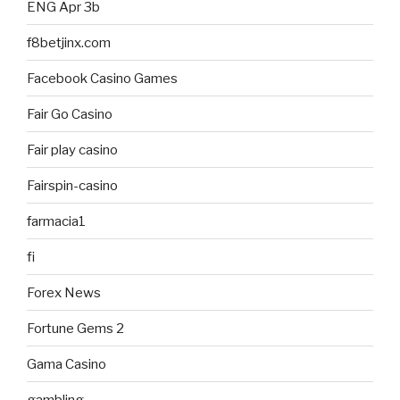
ENG Apr 3b
f8betjinx.com
Facebook Casino Games
Fair Go Casino
Fair play casino
Fairspin-casino
farmacia1
fi
Forex News
Fortune Gems 2
Gama Casino
gambling