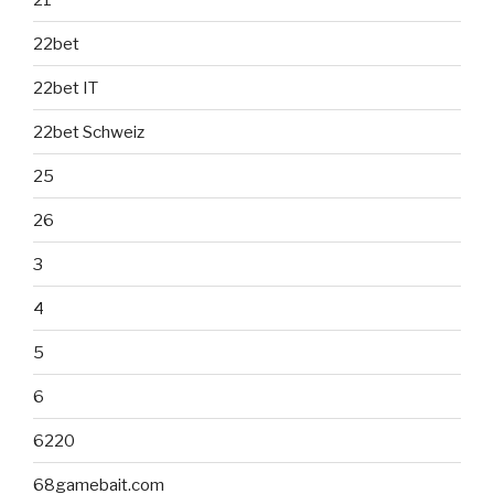
22bet
22bet IT
22bet Schweiz
25
26
3
4
5
6
6220
68gamebait.com