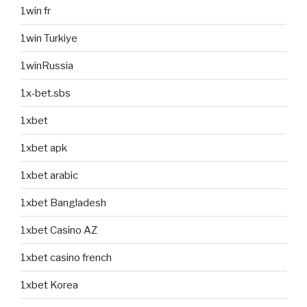
1win fr
1win Turkiye
1winRussia
1x-bet.sbs
1xbet
1xbet apk
1xbet arabic
1xbet Bangladesh
1xbet Casino AZ
1xbet casino french
1xbet Korea