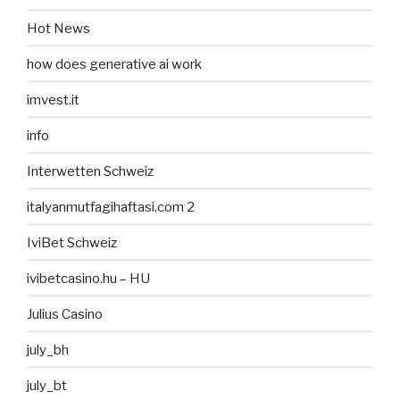
Hot News
how does generative ai work
imvest.it
info
Interwetten Schweiz
italyanmutfagihaftasi.com 2
IviBet Schweiz
ivibetcasino.hu – HU
Julius Casino
july_bh
july_bt