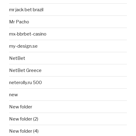
mr jack bet brazil
Mr Pacho
mx-bbrbet-casino
my-design.se
NetBet
NetBet Greece
neterolly.ru 500
new
New folder
New folder (2)
New folder (4)