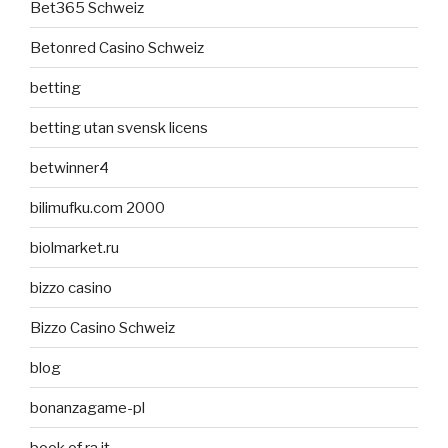
Bet365 Schweiz
Betonred Casino Schweiz
betting
betting utan svensk licens
betwinner4
bilimufku.com 2000
biolmarket.ru
bizzo casino
Bizzo Casino Schweiz
blog
bonanzagame-pl
book of ra it