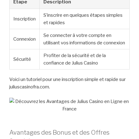
Étape
Description
S’inscrire en quelques étapes simples
Inscription
et rapides
Se connecter à votre compte en
Connexion
utilisant vos informations de connexion
Profiter de la sécurité et de la
Sécurité
confiance de Julius Casino
Voici un tutoriel pour une inscription simple et rapide sur
juliuscasinofra.com.
Avantages des Bonus et des Offres