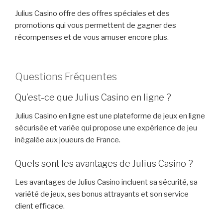
Julius Casino offre des offres spéciales et des
promotions qui vous permettent de gagner des
récompenses et de vous amuser encore plus.
Questions Fréquentes
Qu’est-ce que Julius Casino en ligne ?
Julius Casino en ligne est une plateforme de jeux en ligne
sécurisée et variée qui propose une expérience de jeu
inégalée aux joueurs de France.
Quels sont les avantages de Julius Casino ?
Les avantages de Julius Casino incluent sa sécurité, sa
variété de jeux, ses bonus attrayants et son service
client efficace.