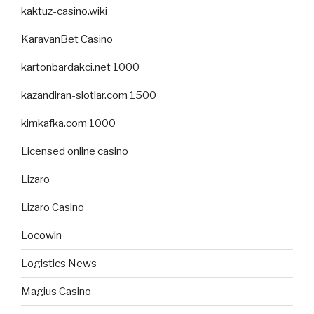
kaktuz-casino.wiki
KaravanBet Casino
kartonbardakci.net 1000
kazandiran-slotlar.com 1500
kimkafka.com 1000
Licensed online casino
Lizaro
Lizaro Casino
Locowin
Logistics News
Magius Casino