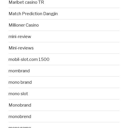
Maribet casino TR
Match Prediction Dangjin
Millioner Casino
mini-review
Mini-reviews
mobil-slot.com 1500
mombrand
mono brand
mono slot
Monobrand
monobrend
monogame