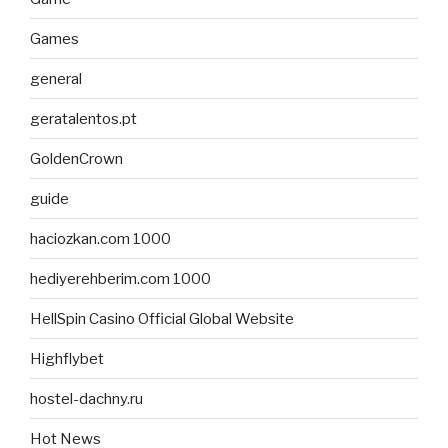
Games
general
geratalentos.pt
GoldenCrown
guide
haciozkan.com 1000
hediyerehberim.com 1000
HellSpin Casino Official Global Website
Highflybet
hostel-dachny.ru
Hot News