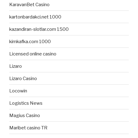
KaravanBet Casino
kartonbardakci.net 1000
kazandiran-slotlar.com 1500
kimkafka.com 1000
Licensed online casino
Lizaro
Lizaro Casino
Locowin
Logistics News
Magius Casino
Maribet casino TR