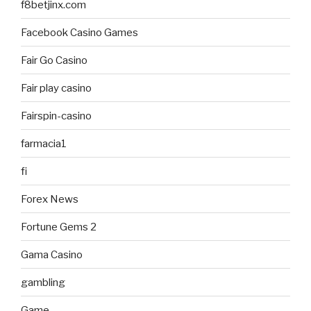
f8betjinx.com
Facebook Casino Games
Fair Go Casino
Fair play casino
Fairspin-casino
farmacia1
fi
Forex News
Fortune Gems 2
Gama Casino
gambling
Game