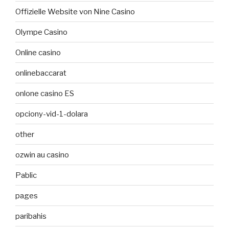
Offizielle Website von Nine Casino
Olympe Casino
Online casino
onlinebaccarat
onlone casino ES
opciony-vid-1-dolara
other
ozwin au casino
Pablic
pages
paribahis