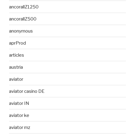
ancorallZ1250
ancorallZ500
anonymous
aprProd
articles
austria
aviator
aviator casino DE
aviator IN
aviator ke
aviator mz