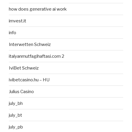
how does generative ai work
imvest.it
info
Interwetten Schweiz
italyanmutfagihaftasi.com 2
IviBet Schweiz
ivibetcasino.hu – HU
Julius Casino
july_bh
july_bt
july_pb