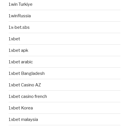
1win Turkiye
1winRussia
1x-bet.sbs
1xbet
1xbet apk
1xbet arabic
1xbet Bangladesh
1xbet Casino AZ
1xbet casino french
1xbet Korea
1xbet malaysia