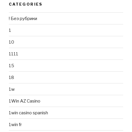
CATEGORIES
! Без рубрики
1
10
1111
15
18
1w
1Win AZ Casino
1win casino spanish
1win fr