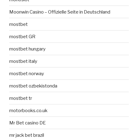
Moonwin Casino – Offizielle Seite in Deutschland
mostbet
mostbet GR
mostbet hungary
mostbet italy
mostbet norway
mostbet ozbekistonda
mostbet tr
motorbooks.co.uk
Mr Bet casino DE
mr jack bet brazil