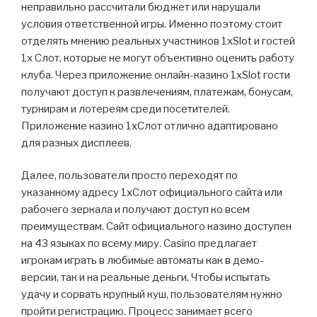
неправильно рассчитали бюджет или нарушали
условия ответственной игры. Именно поэтому стоит
отделять мнению реальных участников 1xSlot и гостей
1x Слот, которые не могут объективно оценить работу
клуба. Через приложение онлайн-казино 1xSlot гости
получают доступ к развлечениям, платежам, бонусам,
турнирам и лотереям среди посетителей.
Приложение казино 1xСлот отлично адаптировано
для разных дисплеев.
Далее, пользователи просто переходят по
указанному адресу 1хСлот официального сайта или
рабочего зеркала и получают доступ ко всем
преимуществам. Сайт официального казино доступен
на 43 языках по всему миру. Casino предлагает
игрокам играть в любимые автоматы как в демо-
версии, так и на реальные деньги. Чтобы испытать
удачу и сорвать крупный куш, пользователям нужно
пройти регистрацию. Процесс занимает всего