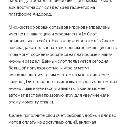
работы для обхода блокировки. Программа 1xslots
apk доступна для владельцев гаджетов на
платформе Андроид.
Множество хороших отзывов игроков направлены
именно на навигацию и оформления 1х Слот
официального сайта. Благодаря простоте в 1хСлотс
поиска даже пользователи, совсем не имеющие опыта
игры могут сориентироваться на платформе и найти
нужный раздел. Данный слот пользуется сегодня
большой популярностью, и игроки могут
воспользоваться таким слотом во многих интернет-
казино. Для солидного выигрыша в игровых автоматах
нужно лишь научиться угадывать, в какой момент
автомат даст вам призовую игру для увеличения к
этому моменту ставки.
Далее, пополните свой счет, выбрав удобный для вас
метод оплаты из доступных опций, включая