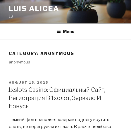
Skip
LUIS ALICEA
to
18
content
Menu
CATEGORY: ANONYMOUS
anonymous
POSTED
AUGUST 15, 2025
ON
1xslots Casino: Официальный Сайт,
Регистрация В 1хслот, Зеркало И
Бонусы
Темный фон позволяет юзерам подолгу крутить
слоты, не перегружая их глаза. В расчет кешбэка