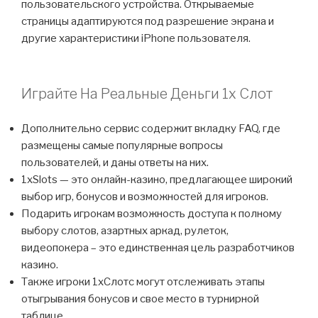
пользовательского устройства. Открываемые
страницы адаптируются под разрешение экрана и
другие характеристики iPhone пользователя.
Играйте На Реальные Деньги 1x Слот
Дополнительно сервис содержит вкладку FAQ, где
размещены самые популярные вопросы
пользователей, и даны ответы на них.
1xSlots — это онлайн-казино, предлагающее широкий
выбор игр, бонусов и возможностей для игроков.
Подарить игрокам возможность доступа к полному
выбору слотов, азартных аркад, рулеток,
видеопокера – это единственная цель разработчиков
казино.
Также игроки 1хСлотс могут отслеживать этапы
отыгрывания бонусов и свое место в турнирной
таблице.