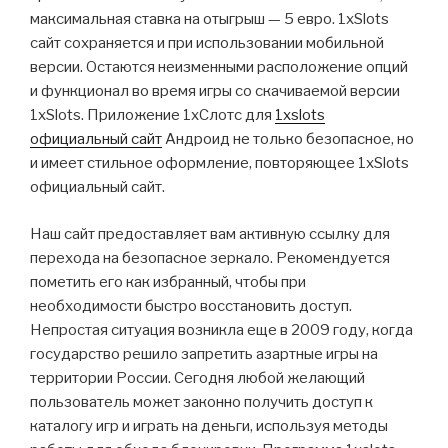
максимальная ставка на отыгрыш — 5 евро. 1xSlots
сайт сохраняется и при использовании мобильной
версии. Остаются неизменными расположение опций
и функционал во время игры со скачиваемой версии
1xSlots. Приложение 1хСлотс для
1xslots
официальный сайт
Андроид не только безопасное, но
и имеет стильное оформление, повторяющее 1xSlots
официальный сайт.
Наш сайт предоставляет вам активную ссылку для
перехода на безопасное зеркало. Рекомендуется
пометить его как избранный, чтобы при
необходимости быстро восстановить доступ.
Непростая ситуация возникла еще в 2009 году, когда
государство решило запретить азартные игры на
территории России. Сегодня любой желающий
пользователь может законно получить доступ к
каталогу игр и играть на деньги, используя методы