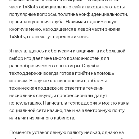
части 1xSlots официального сайта находятся ответы
популярные вопросы, политика конфиденциальности,
правила и условия клуба. Нажимая одноименную
кнопку в меню, находящемся в левой части экрана
1xSlots, гости могут перевести язык.
Я наслаждаюсь их бонусами и акциями, а их большой
выбор игр дает мне много возможностей для
разнообразия моего опыта игры. Служба
техподдержки всегда готова прийти на помощь
игрокам. В случае возникновения проблемы
техническая поддержка ответит в течении
нескольких секунд, и профессионалы дадут
консультацию. Написать в техподдержку можно как в
социальной сети казино, так и на электронную почту
или в чат из личного кабинета.
Поменять установленную валюту нельзя, однако на