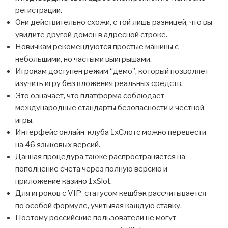
регистрации.
Они действительно схожи, с той лишь разницей, что вы
увидите другой домен в адресной строке.
Новичкам рекомендуются простые машины с
небольшими, но частыми выигрышами.
Игрокам доступен режим “демо”, который позволяет
изучить игру без вложения реальных средств.
Это означает, что платформа соблюдает
международные стандарты безопасности и честной
игры.
Интерфейс онлайн-клуба 1хСлотс можно перевести
на 46 языковых версий.
Данная процедура также распространяется на
пополнение счета через полную версию и
приложение казино 1xSlot.
Для игроков с VIP-статусом кешбэк рассчитывается
по особой формуле, учитывая каждую ставку.
Поэтому российские пользователи не могут