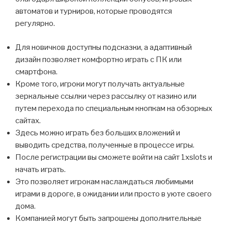
автоматов и турниров, которые проводятся
регулярно.
Для новичков доступны подсказки, а адаптивный
дизайн позволяет комфортно играть с ПК или
смартфона.
Кроме того, игроки могут получать актуальные
зеркальные ссылки через рассылку от казино или
путем перехода по специальным кнопкам на обзорных
сайтах.
Здесь можно играть без больших вложений и
выводить средства, полученные в процессе игры.
После регистрации вы сможете войти на сайт 1xslots и
начать играть.
Это позволяет игрокам наслаждаться любимыми
играми в дороге, в ожидании или просто в уюте своего
дома.
Компанией могут быть запрошены дополнительные