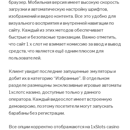
браузер. Мобильная версия имеет высокую скорость
загрузки и автоматическую настройку шрифтов,
изображений и видео контента. Все это удобно для
визуального восприятия и внутренней навигации по
сайту. Каждый из этих методов обеспечивает
быстрые и безопасные транзакции. Важно отметить,
что сайт 1 x слот не взимает комиссию за ввод и вывод
средств, что является ещё одним плюсом для
пользователей.
Клиент увидит последние запущенные эмуляторы и
добит их в категорию “Избранные”. В отдельном
разделе размещены эксклюзивные игровые автоматы
1хслотс казино, доступные только у данного
оператора. Каждый видеослот имеет встроенную
демоверсию, поэтому посетители могут запускать
барабаны без регистрации.
Все опции корректно отображаются на 1xSlots casino