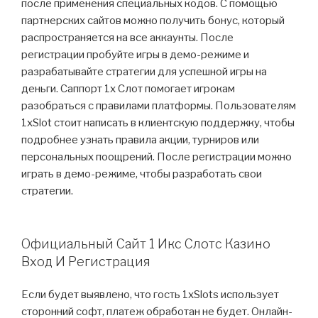
после применения специальных кодов. С помощью
партнерских сайтов можно получить бонус, который
распространяется на все аккаунты. После
регистрации пробуйте игры в демо-режиме и
разрабатывайте стратегии для успешной игры на
деньги. Саппорт 1x Слот помогает игрокам
разобраться с правилами платформы. Пользователям
1xSlot стоит написать в клиентскую поддержку, чтобы
подробнее узнать правила акции, турниров или
персональных поощрений. После регистрации можно
играть в демо-режиме, чтобы разработать свои
стратегии.
Официальный Сайт 1 Икс Слотс Казино
Вход И Регистрация
Если будет выявлено, что гость 1xSlots использует
сторонний софт, платеж обработан не будет. Онлайн-