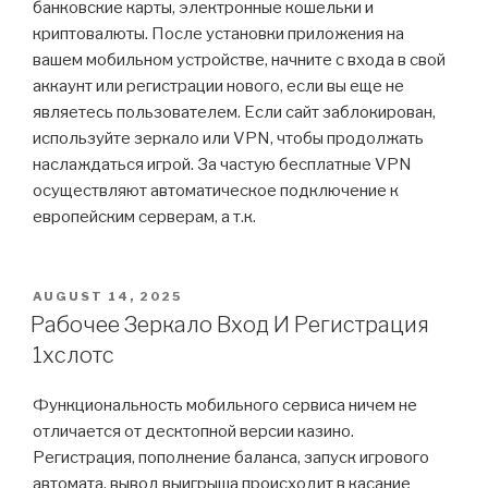
банковские карты, электронные кошельки и
криптовалюты. После установки приложения на
вашем мобильном устройстве, начните с входа в свой
аккаунт или регистрации нового, если вы еще не
являетесь пользователем. Если сайт заблокирован,
используйте зеркало или VPN, чтобы продолжать
наслаждаться игрой. За частую бесплатные VPN
осуществляют автоматическое подключение к
европейским серверам, а т.к.
POSTED
AUGUST 14, 2025
ON
Рабочее Зеркало Вход И Регистрация
1хслотс
Функциональность мобильного сервиса ничем не
отличается от десктопной версии казино.
Регистрация, пополнение баланса, запуск игрового
автомата, вывод выигрыша происходит в касание