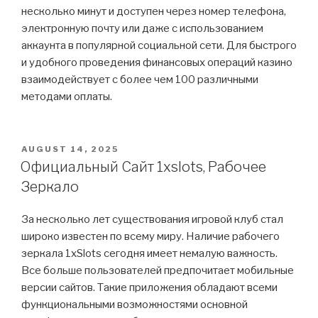
несколько минут и доступен через номер телефона,
электронную почту или даже с использованием
аккаунта в популярной социальной сети. Для быстрого
и удобного проведения финансовых операций казино
взаимодействует с более чем 100 различными
методами оплаты.
POSTED
AUGUST 14, 2025
ON
Официальный Сайт 1xslots, Рабочее
Зеркало
За несколько лет существования игровой клуб стал
широко известен по всему миру. Наличие рабочего
зеркала 1xSlots сегодня имеет немалую важность.
Все больше пользователей предпочитает мобильные
версии сайтов. Такие приложения обладают всеми
функциональными возможностями основной