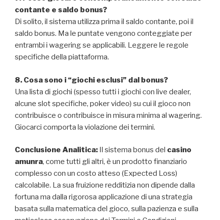
contante e saldo bonus?
Di solito, il sistema utilizza prima il saldo contante, poi il
saldo bonus. Ma le puntate vengono conteggiate per
entrambi i wagering se applicabili. Leggere le regole
specifiche della piattaforma.
8. Cosa sono i “giochi esclusi” dal bonus?
Una lista di giochi (spesso tutti i giochi con live dealer,
alcune slot specifiche, poker video) su cui il gioco non
contribuisce o contribuisce in misura minima al wagering.
Giocarci comporta la violazione dei termini.
Conclusione Analitica:
Il sistema bonus del
casino
amunra
, come tutti gli altri, è un prodotto finanziario
complesso con un costo atteso (Expected Loss)
calcolabile. La sua fruizione redditizia non dipende dalla
fortuna ma dalla rigorosa applicazione di una strategia
basata sulla matematica del gioco, sulla pazienza e sulla