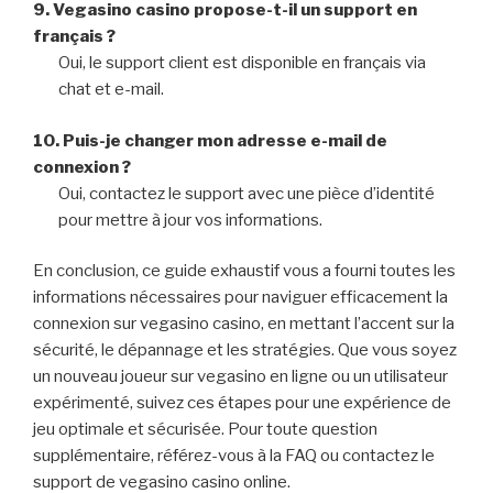
9. Vegasino casino propose-t-il un support en
français ?
Oui, le support client est disponible en français via
chat et e-mail.
10. Puis-je changer mon adresse e-mail de
connexion ?
Oui, contactez le support avec une pièce d’identité
pour mettre à jour vos informations.
En conclusion, ce guide exhaustif vous a fourni toutes les
informations nécessaires pour naviguer efficacement la
connexion sur vegasino casino, en mettant l’accent sur la
sécurité, le dépannage et les stratégies. Que vous soyez
un nouveau joueur sur vegasino en ligne ou un utilisateur
expérimenté, suivez ces étapes pour une expérience de
jeu optimale et sécurisée. Pour toute question
supplémentaire, référez-vous à la FAQ ou contactez le
support de vegasino casino online.