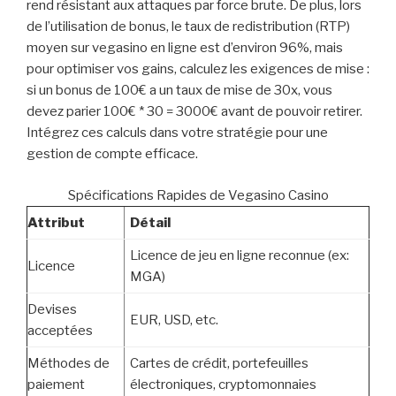
rend résistant aux attaques par force brute. De plus, lors
de l’utilisation de bonus, le taux de redistribution (RTP)
moyen sur vegasino en ligne est d’environ 96%, mais
pour optimiser vos gains, calculez les exigences de mise :
si un bonus de 100€ a un taux de mise de 30x, vous
devez parier 100€ * 30 = 3000€ avant de pouvoir retirer.
Intégrez ces calculs dans votre stratégie pour une
gestion de compte efficace.
Spécifications Rapides de Vegasino Casino
Attribut
Détail
Licence de jeu en ligne reconnue (ex:
Licence
MGA)
Devises
EUR, USD, etc.
acceptées
Méthodes de
Cartes de crédit, portefeuilles
paiement
électroniques, cryptomonnaies