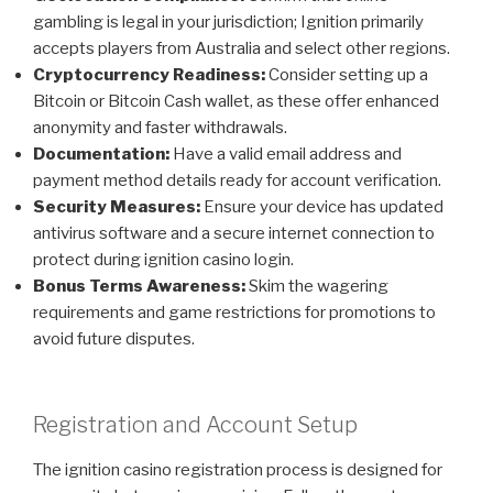
gambling is legal in your jurisdiction; Ignition primarily
accepts players from Australia and select other regions.
Cryptocurrency Readiness:
Consider setting up a
Bitcoin or Bitcoin Cash wallet, as these offer enhanced
anonymity and faster withdrawals.
Documentation:
Have a valid email address and
payment method details ready for account verification.
Security Measures:
Ensure your device has updated
antivirus software and a secure internet connection to
protect during ignition casino login.
Bonus Terms Awareness:
Skim the wagering
requirements and game restrictions for promotions to
avoid future disputes.
Registration and Account Setup
The ignition casino registration process is designed for