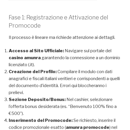
Fase 1: Registrazione e Attivazione del
Promocode
Il processo è lineare ma richiede attenzione ai dettagli.
Accesso al Sito Ufficiale:
Navigare sul portale del
casino amunra
garantendo la connessione a un dominio
licenziato (.it).
Creazione del Profilo:
Compilare il modulo con dati
anagrafici e fiscali italiani veritieri e corrispondenti a quelli
del documento d’identità. Errori qui bloccheranno i
prelievi.
Sezione Deposito/Bonus:
Nel cashier, selezionare
l’offerta bonus desiderata (es. “Benvenuto 100% fino a
€500”).
Inserimento del Promocode:
Se richiesto, inserire il
codice promozionale esatto (
amunra promocode
) nel