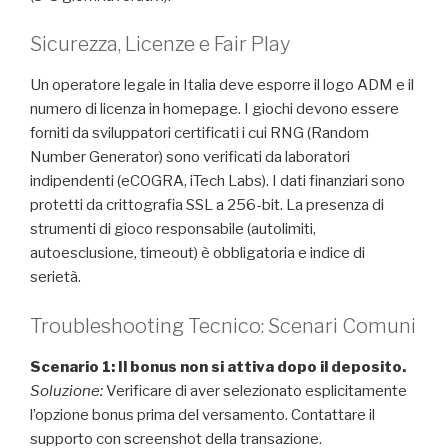
Sicurezza, Licenze e Fair Play
Un operatore legale in Italia deve esporre il logo ADM e il
numero di licenza in homepage. I giochi devono essere
forniti da sviluppatori certificati i cui RNG (Random
Number Generator) sono verificati da laboratori
indipendenti (eCOGRA, iTech Labs). I dati finanziari sono
protetti da crittografia SSL a 256-bit. La presenza di
strumenti di gioco responsabile (autolimiti,
autoesclusione, timeout) è obbligatoria e indice di
serietà.
Troubleshooting Tecnico: Scenari Comuni
Scenario 1: Il bonus non si attiva dopo il deposito.
Soluzione:
Verificare di aver selezionato esplicitamente
l’opzione bonus prima del versamento. Contattare il
supporto con screenshot della transazione.