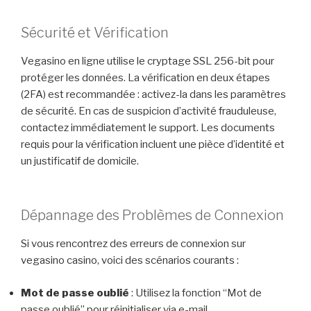
Sécurité et Vérification
Vegasino en ligne utilise le cryptage SSL 256-bit pour
protéger les données. La vérification en deux étapes
(2FA) est recommandée : activez-la dans les paramètres
de sécurité. En cas de suspicion d’activité frauduleuse,
contactez immédiatement le support. Les documents
requis pour la vérification incluent une pièce d’identité et
un justificatif de domicile.
Dépannage des Problèmes de Connexion
Si vous rencontrez des erreurs de connexion sur
vegasino casino, voici des scénarios courants :
Mot de passe oublié
: Utilisez la fonction “Mot de
passe oublié” pour réinitialiser via e-mail.