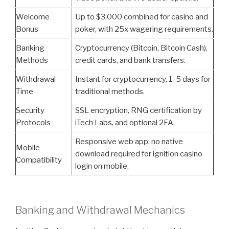
Welcome
Up to $3,000 combined for casino and
Bonus
poker, with 25x wagering requirements.
Banking
Cryptocurrency (Bitcoin, Bitcoin Cash),
Methods
credit cards, and bank transfers.
Withdrawal
Instant for cryptocurrency, 1-5 days for
Time
traditional methods.
Security
SSL encryption, RNG certification by
Protocols
iTech Labs, and optional 2FA.
Responsive web app; no native
Mobile
download required for ignition casino
Compatibility
login on mobile.
Banking and Withdrawal Mechanics