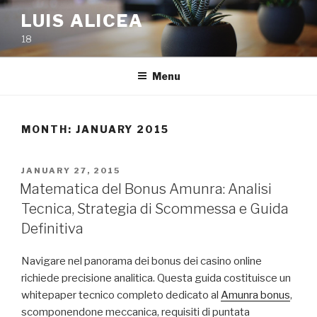
Skip
LUIS ALICEA
to
18
content
Menu
MONTH: JANUARY 2015
POSTED
JANUARY 27, 2015
ON
Matematica del Bonus Amunra: Analisi
Tecnica, Strategia di Scommessa e Guida
Definitiva
Navigare nel panorama dei bonus dei casino online
richiede precisione analitica. Questa guida costituisce un
whitepaper tecnico completo dedicato al
Amunra bonus
,
scomponendone meccanica, requisiti di puntata