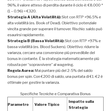
96%, il valore atteso di perdita durante il ciclo è: €8.000 *
(1 – 0.96) = €320.
Strategia A (Alta Volatilità):
Slot con RTP >96.5% e
alta volatilità (es. Book of Dead). Obiettivo: potenziale
vincita grande per superare il turnover. Rischio: saldo può
esaurirsi rapidamente.
Strategia B (Bassa Volatilità):
Slot con RTP >97% e
bassa volatilità (es. Blood Suckers). Obiettivo: ridurre la
varianza, cercare una conversione più prevedibile del
bonus in contante. È la strategia matematicamente più
robusta per “sopravvivere” al wagering.
Regola Aurea:
Mai puntare più del 2-5% del saldo
bonus per spin. Con €200 di saldo, una puntata di €1-€2 è
ottimale per gestire la varianza.
Specifiche Tecniche e Comparativa Bonus
Impatto sulla
Parametro
Valore Tipico
Strategia