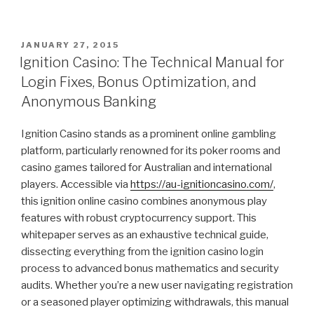
POSTED
JANUARY 27, 2015
ON
Ignition Casino: The Technical Manual for
Login Fixes, Bonus Optimization, and
Anonymous Banking
Ignition Casino stands as a prominent online gambling
platform, particularly renowned for its poker rooms and
casino games tailored for Australian and international
players. Accessible via
https://au-ignitioncasino.com/
,
this ignition online casino combines anonymous play
features with robust cryptocurrency support. This
whitepaper serves as an exhaustive technical guide,
dissecting everything from the ignition casino login
process to advanced bonus mathematics and security
audits. Whether you’re a new user navigating registration
or a seasoned player optimizing withdrawals, this manual