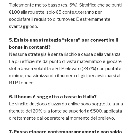
Tipicamente molto basso (es. 5%). Significa che se punti
€100 alla roulette, solo €5 conteggeranno per
soddisfare il requisito di turnover. È estremamente
svantaggioso.
5. Esiste una strategia “sicura” per convertire il
bonus in contanti?
Nessuna strategia è senza rischio a causa della varianza.
La più efficiente dal punto di vista matematico è giocare
slot a bassa volatilità e RTP elevato (>97%) con puntate
minime, massimizzando il numero di giri per avvicinarsi al
RTP teorico.
6. Il bonus è soggetto a tasse in Italia?
Le vincite da gioco d’azzardo online sono soggette a una
ritenuta del 20% alla fonte se superiori a €500, applicata
direttamente dall’operatore al momento del prelievo.
7. Posso giocare contemporaneamente con saldo