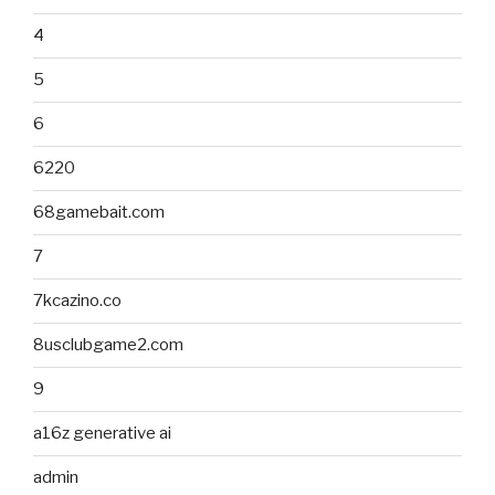
4
5
6
6220
68gamebait.com
7
7kcazino.co
8usclubgame2.com
9
a16z generative ai
admin