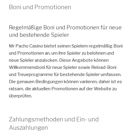
Boni und Promotionen
Regelmäßige Boni und Promotionen für neue
und bestehende Spieler
Mr Pacho Casino bietet seinen Spielern regelmäßig Boni
und Promotionen an, um ihre Spieler zu belohnen und
neue Spieler anzulocken. Diese Angebote können
Willkommensboni für neue Spieler sowie Reload-Boni
und Treueprogramme für bestehende Spieler umfassen.
Die genauen Bedingungen können variieren, daher ist es
ratsam, die aktuellen Promotionen auf der Website zu
überprüfen.
Zahlungsmethoden und Ein- und
Auszahlungen