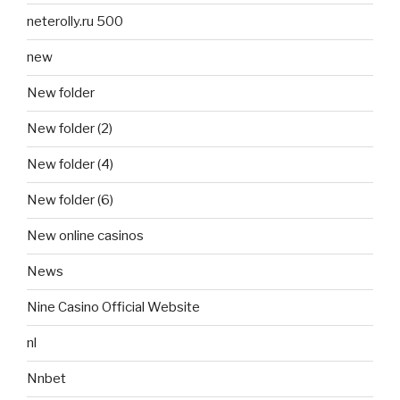
neterolly.ru 500
new
New folder
New folder (2)
New folder (4)
New folder (6)
New online casinos
News
Nine Casino Official Website
nl
Nnbet