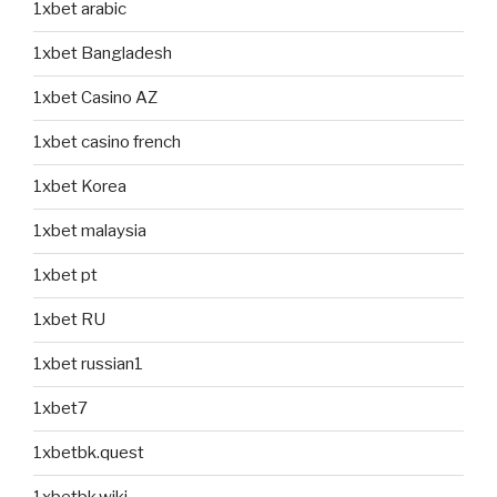
1xbet arabic
1xbet Bangladesh
1xbet Casino AZ
1xbet casino french
1xbet Korea
1xbet malaysia
1xbet pt
1xbet RU
1xbet russian1
1xbet7
1xbetbk.quest