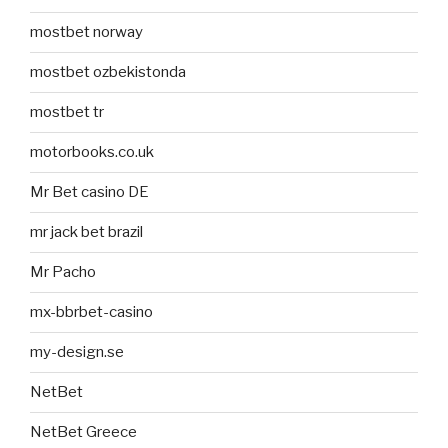
mostbet norway
mostbet ozbekistonda
mostbet tr
motorbooks.co.uk
Mr Bet casino DE
mr jack bet brazil
Mr Pacho
mx-bbrbet-casino
my-design.se
NetBet
NetBet Greece