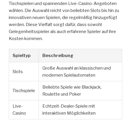
Tischspielen und spannenden Live-Casino-Angeboten
wählen. Die Auswahl reicht von beliebten Slots bis hin zu
innovativen neuen Spielen, die regelmäßig hinzugefügt
werden. Diese Vielfalt sorgt dafür, dass sowohl
Gelegenheitsspieler als auch erfahrene Spieler auf ihre
Kosten kommen.
Spieltyp
Beschreibung
Große Auswahl an klassischen und
Slots
modernen Spielautomaten
Beliebte Spiele wie Blackjack,
Tischspiele
Roulette und Poker
Live-
Echtzeit-Dealer-Spiele mit
Casino
interaktiven Möglichkeiten