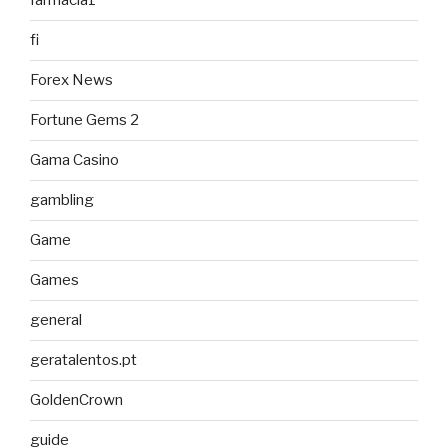
farmacia1
fi
Forex News
Fortune Gems 2
Gama Casino
gambling
Game
Games
general
geratalentos.pt
GoldenCrown
guide