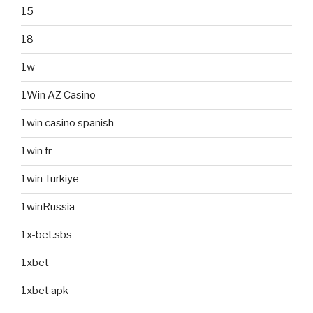
15
18
1w
1Win AZ Casino
1win casino spanish
1win fr
1win Turkiye
1winRussia
1x-bet.sbs
1xbet
1xbet apk