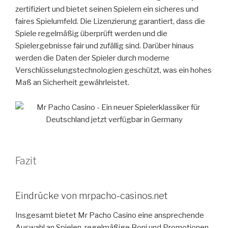
zertifiziert und bietet seinen Spielern ein sicheres und
faires Spielumfeld. Die Lizenzierung garantiert, dass die
Spiele regelmäßig überprüft werden und die
Spielergebnisse fair und zufällig sind. Darüber hinaus
werden die Daten der Spieler durch moderne
Verschlüsselungstechnologien geschützt, was ein hohes
Maß an Sicherheit gewährleistet.
Fazit
Eindrücke von mrpacho-casinos.net
Insgesamt bietet Mr Pacho Casino eine ansprechende
Auswahl an Spielen, regelmäßige Boni und Promotionen