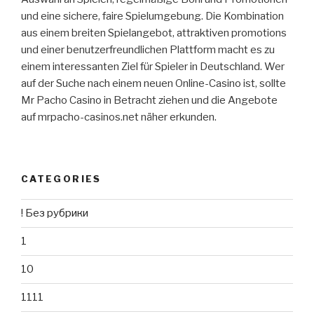
und eine sichere, faire Spielumgebung. Die Kombination
aus einem breiten Spielangebot, attraktiven promotions
und einer benutzerfreundlichen Plattform macht es zu
einem interessanten Ziel für Spieler in Deutschland. Wer
auf der Suche nach einem neuen Online-Casino ist, sollte
Mr Pacho Casino in Betracht ziehen und die Angebote
auf mrpacho-casinos.net näher erkunden.
CATEGORIES
! Без рубрики
1
10
1111