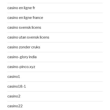
casino en ligne fr
casino en ligne france
casino svensk licens
casino utan svensk licens
casino zonder cruks
casino-glory india
casino-pinco.xyz
casino1
casino18-1
casino2
casino22