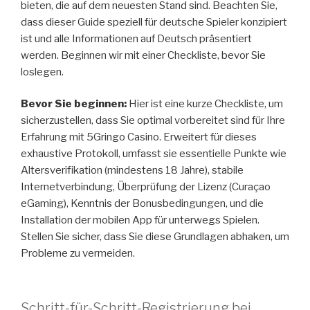
bieten, die auf dem neuesten Stand sind. Beachten Sie,
dass dieser Guide speziell für deutsche Spieler konzipiert
ist und alle Informationen auf Deutsch präsentiert
werden. Beginnen wir mit einer Checkliste, bevor Sie
loslegen.
Bevor Sie beginnen:
Hier ist eine kurze Checkliste, um
sicherzustellen, dass Sie optimal vorbereitet sind für Ihre
Erfahrung mit 5Gringo Casino. Erweitert für dieses
exhaustive Protokoll, umfasst sie essentielle Punkte wie
Altersverifikation (mindestens 18 Jahre), stabile
Internetverbindung, Überprüfung der Lizenz (Curaçao
eGaming), Kenntnis der Bonusbedingungen, und die
Installation der mobilen App für unterwegs Spielen.
Stellen Sie sicher, dass Sie diese Grundlagen abhaken, um
Probleme zu vermeiden.
Schritt-für-Schritt-Registrierung bei