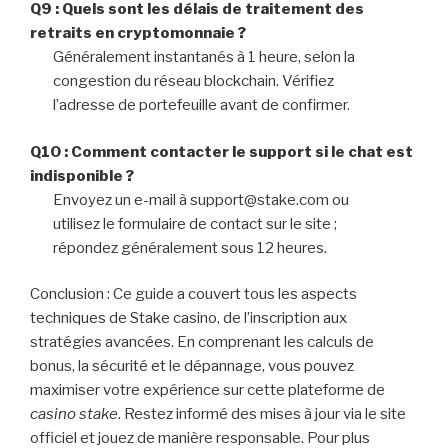
Q9 : Quels sont les délais de traitement des
retraits en cryptomonnaie ?
Généralement instantanés à 1 heure, selon la
congestion du réseau blockchain. Vérifiez
l’adresse de portefeuille avant de confirmer.
Q10 : Comment contacter le support si le chat est
indisponible ?
Envoyez un e-mail à support@stake.com ou
utilisez le formulaire de contact sur le site ;
répondez généralement sous 12 heures.
Conclusion : Ce guide a couvert tous les aspects
techniques de Stake casino, de l’inscription aux
stratégies avancées. En comprenant les calculs de
bonus, la sécurité et le dépannage, vous pouvez
maximiser votre expérience sur cette plateforme de
casino stake
. Restez informé des mises à jour via le site
officiel et jouez de manière responsable. Pour plus