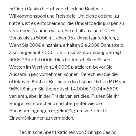
5Gringo Casino bietet verschiedene Boni, wie
Willkommensboni und Freispiele. Um diese optimal zu
nutzen, ist es entscheidend, die Umsatzbedingungen zu
verstehen. Nehmen wir an, Sie erhalten einen 100%
Bonus bis zu 500€ mit einer 35x Umsatzanforderung.
Wenn Sie 200€ einzahlen, erhalten Sie 200€ Bonusgeld,
also insgesamt 400€. Die Umsatzanforderung beträgt
400€ * 35 = 14.000€. Dies bedeutet, Sie müssen
Wetten im Wert von 14.000€ platzieren, bevor Sie
Auszahlungen vornehmen können. Berechnen Sie die
effektiven Kosten: Bei einem durchschnittlichen RTP von
96% könnten Sie theoretisch 14.000€ * 0,04 = 560€
verlieren, aber in der Praxis variiert dies. Planen Sie Ihr
Budget entsprechend und überprüfen Sie die
Bonusbedingungen regelmäßig, um versteckte
Einschränkungen zu vermeiden.
Technische Spezifikationen von 5Gringo Casino