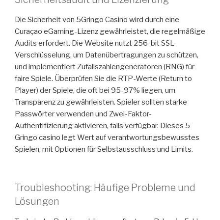
Die Sicherheit von 5Gringo Casino wird durch eine
Curaçao eGaming-Lizenz gewährleistet, die regelmäßige
Audits erfordert. Die Website nutzt 256-bit SSL-
Verschlüsselung, um Datenübertragungen zu schützen,
und implementiert Zufallszahlengeneratoren (RNG) für
faire Spiele. Überprüfen Sie die RTP-Werte (Return to
Player) der Spiele, die oft bei 95-97% liegen, um
Transparenz zu gewährleisten. Spieler sollten starke
Passwörter verwenden und Zwei-Faktor-
Authentifizierung aktivieren, falls verfügbar. Dieses 5
Gringo casino legt Wert auf verantwortungsbewusstes
Spielen, mit Optionen für Selbstausschluss und Limits.
Troubleshooting: Häufige Probleme und
Lösungen