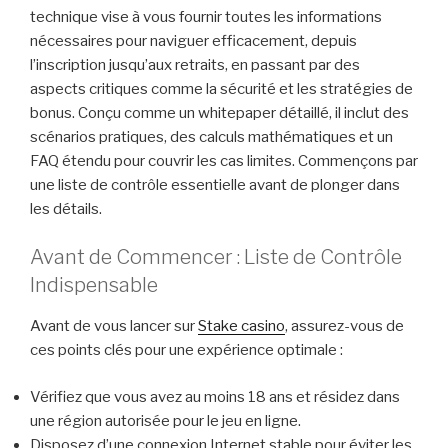
technique vise à vous fournir toutes les informations
nécessaires pour naviguer efficacement, depuis
l’inscription jusqu’aux retraits, en passant par des
aspects critiques comme la sécurité et les stratégies de
bonus. Conçu comme un whitepaper détaillé, il inclut des
scénarios pratiques, des calculs mathématiques et un
FAQ étendu pour couvrir les cas limites. Commençons par
une liste de contrôle essentielle avant de plonger dans
les détails.
Avant de Commencer : Liste de Contrôle
Indispensable
Avant de vous lancer sur
Stake casino
, assurez-vous de
ces points clés pour une expérience optimale :
Vérifiez que vous avez au moins 18 ans et résidez dans
une région autorisée pour le jeu en ligne.
Disposez d’une connexion Internet stable pour éviter les