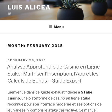
Skip
LUIS ALICEA
to
18
content
Menu
MONTH: FEBRUARY 2015
POSTED
FEBRUARY 28, 2015
ON
Analyse Approfondie de Casino en Ligne
Stake : Maîtriser l’Inscription, l’App et les
Calculs de Bonus – Guide Expert
Bienvenue dans ce guide exhaustif dédié à
Stake
casino
, une plateforme de
casino en ligne stake
reconnue pour son interface moderne et ses options de
jeu variées, y compris le
stake casino live
. Ce manuel