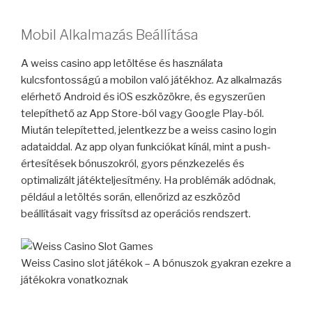
Mobil Alkalmazás Beállítása
A weiss casino app letöltése és használata
kulcsfontosságú a mobilon való játékhoz. Az alkalmazás
elérhető Android és iOS eszközökre, és egyszerűen
telepíthető az App Store-ból vagy Google Play-ból.
Miután telepítetted, jelentkezz be a weiss casino login
adataiddal. Az app olyan funkciókat kínál, mint a push-
értesítések bónuszokról, gyors pénzkezelés és
optimalizált játékteljesítmény. Ha problémák adódnak,
például a letöltés során, ellenőrizd az eszközöd
beállításait vagy frissítsd az operációs rendszert.
Weiss Casino slot játékok – A bónuszok gyakran ezekre a
játékokra vonatkoznak