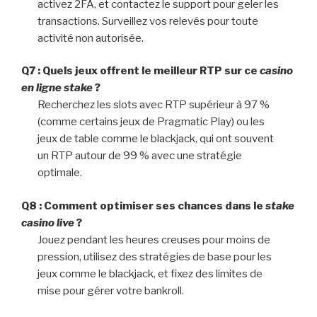
activez 2FA, et contactez le support pour geler les
transactions. Surveillez vos relevés pour toute
activité non autorisée.
Q7 : Quels jeux offrent le meilleur RTP sur ce
casino
en ligne stake
?
Recherchez les slots avec RTP supérieur à 97 %
(comme certains jeux de Pragmatic Play) ou les
jeux de table comme le blackjack, qui ont souvent
un RTP autour de 99 % avec une stratégie
optimale.
Q8 : Comment optimiser ses chances dans le
stake
casino live
?
Jouez pendant les heures creuses pour moins de
pression, utilisez des stratégies de base pour les
jeux comme le blackjack, et fixez des limites de
mise pour gérer votre bankroll.