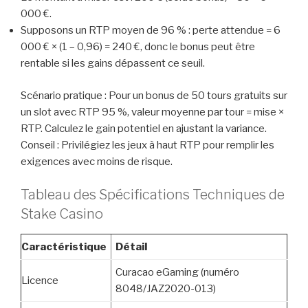
000 €.
Supposons un RTP moyen de 96 % : perte attendue = 6
000 € × (1 – 0,96) = 240 €, donc le bonus peut être
rentable si les gains dépassent ce seuil.
Scénario pratique : Pour un bonus de 50 tours gratuits sur
un slot avec RTP 95 %, valeur moyenne par tour = mise ×
RTP. Calculez le gain potentiel en ajustant la variance.
Conseil : Privilégiez les jeux à haut RTP pour remplir les
exigences avec moins de risque.
Tableau des Spécifications Techniques de
Stake Casino
Caractéristique
Détail
Curacao eGaming (numéro
Licence
8048/JAZ2020-013)