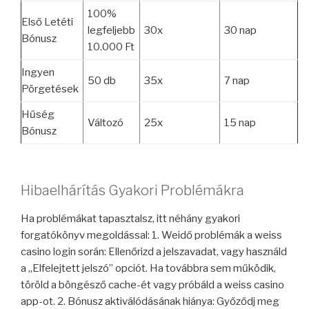
100%
Első Letéti
legfeljebb
30x
30 nap
Bónusz
10.000 Ft
Ingyen
50 db
35x
7 nap
Pörgetések
Hűség
Változó
25x
15 nap
Bónusz
Hibaelhárítás Gyakori Problémákra
Ha problémákat tapasztalsz, itt néhány gyakori
forgatókönyv megoldással: 1. Weidő problémák a weiss
casino login során: Ellenőrizd a jelszavadat, vagy használd
a „Elfelejtett jelszó” opciót. Ha továbbra sem működik,
töröld a böngésző cache-ét vagy próbáld a weiss casino
app-ot. 2. Bónusz aktiválódásának hiánya: Győződj meg