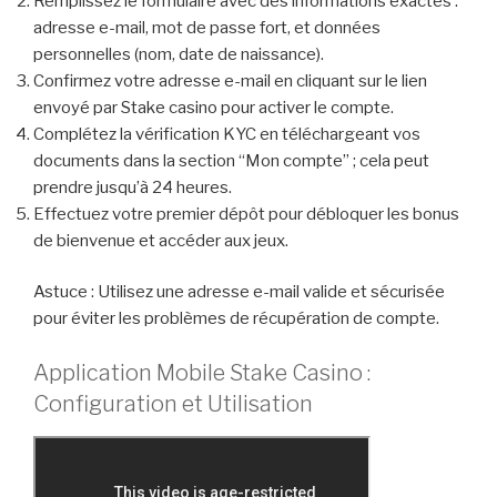
Remplissez le formulaire avec des informations exactes :
adresse e-mail, mot de passe fort, et données
personnelles (nom, date de naissance).
Confirmez votre adresse e-mail en cliquant sur le lien
envoyé par Stake casino pour activer le compte.
Complétez la vérification KYC en téléchargeant vos
documents dans la section “Mon compte” ; cela peut
prendre jusqu’à 24 heures.
Effectuez votre premier dépôt pour débloquer les bonus
de bienvenue et accéder aux jeux.
Astuce : Utilisez une adresse e-mail valide et sécurisée
pour éviter les problèmes de récupération de compte.
Application Mobile Stake Casino :
Configuration et Utilisation