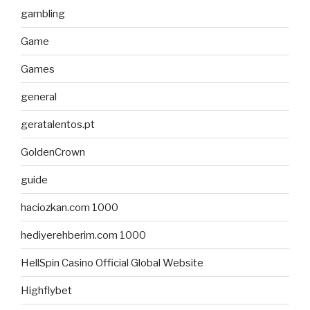
gambling
Game
Games
general
geratalentos.pt
GoldenCrown
guide
haciozkan.com 1000
hediyerehberim.com 1000
HellSpin Casino Official Global Website
Highflybet