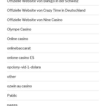
Offizielle Website von Bahigo in der Schweiz
Offizielle Website von Crazy Time in Deutschland
Offizielle Website von Nine Casino
Olympe Casino
Online casino
onlinebaccarat
onlone casino ES
opciony-vid-1-dolara
other
ozwin au casino
Pablic
pages