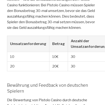
Casino funktionieren: Bei Pistolo Casino müssen Spieler
den Bonusbetrag 30-mal umsetzen, bevor sie das Geld
auszahlungsfähig machen können. Dies bedeutet, dass
Spieler den Bonusbetrag 30-mal setzen müssen, bevor
sie das Geld auszahlungsfähig machen können.
Anzahl der
Umsatzanforderung
Betrag
Umsatzanforderun
10
10€
30
20
20€
30
Bewährung und Feedback von deutschen
Spielern
Die Bewertung von Pistolo Casino durch deutsche