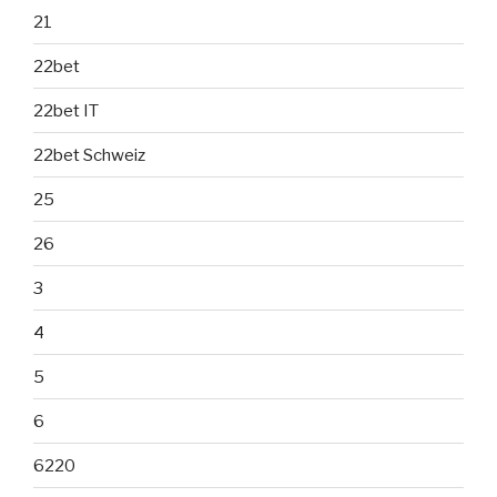
21
22bet
22bet IT
22bet Schweiz
25
26
3
4
5
6
6220