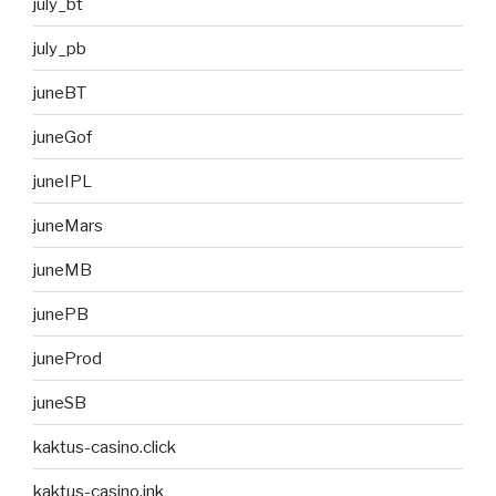
july_bt
july_pb
juneBT
juneGof
juneIPL
juneMars
juneMB
junePB
juneProd
juneSB
kaktus-casino.click
kaktus-casino.ink