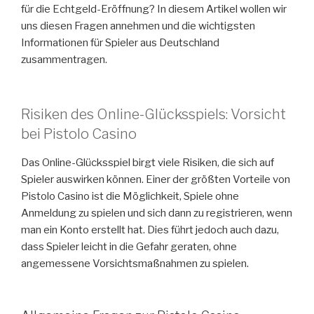
für die Echtgeld-Eröffnung? In diesem Artikel wollen wir
uns diesen Fragen annehmen und die wichtigsten
Informationen für Spieler aus Deutschland
zusammentragen.
Risiken des Online-Glücksspiels: Vorsicht
bei Pistolo Casino
Das Online-Glücksspiel birgt viele Risiken, die sich auf
Spieler auswirken können. Einer der größten Vorteile von
Pistolo Casino ist die Möglichkeit, Spiele ohne
Anmeldung zu spielen und sich dann zu registrieren, wenn
man ein Konto erstellt hat. Dies führt jedoch auch dazu,
dass Spieler leicht in die Gefahr geraten, ohne
angemessene Vorsichtsmaßnahmen zu spielen.