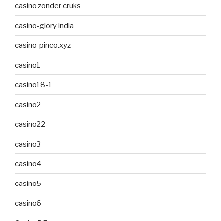
casino zonder cruks
casino-glory india
casino-pinco.xyz
casino1
casino18-1
casino2
casino22
casino3
casino4
casino5
casino6