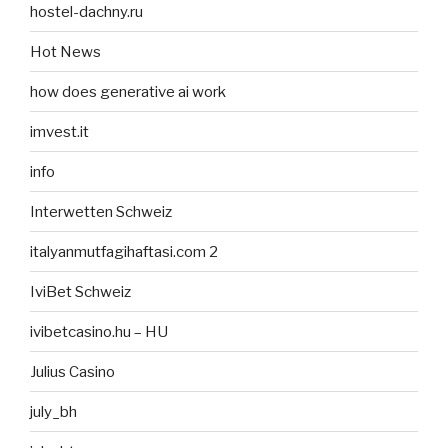
hostel-dachny.ru
Hot News
how does generative ai work
imvest.it
info
Interwetten Schweiz
italyanmutfagihaftasi.com 2
IviBet Schweiz
ivibetcasino.hu – HU
Julius Casino
july_bh