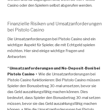
Casino oder den Spielern selbst abgerufen werden.
Finanzielle Risiken und Umsatzanforderungen
bei Pistolo Casino
Die Umsatzanforderungen bei Pistolo Casino sind ein
wichtiger Aspekt für Spieler, die mit Echtgeld spielen
möchten. Hier sind einige wichtige Fragen und
Antworten:
*
Umsatzanforderungen und No-Deposit-Boni bei
Pistolo Casino
+ Wie die Umsatzanforderungen bei
Pistolo Casino funktionieren: Bei Pistolo Casino müssen
Spieler den Bonusbetrag 30-mal umsetzen, bevor sie
das Geld auszahlungsfähig machen können. Dies
bedeutet, dass Spieler den Bonusbetrag 30-mal setzen
müssen, bevor sie das Geld auszahlungsfähig machen
können. + Wie die Umsatzanforderungen bei Pistolo