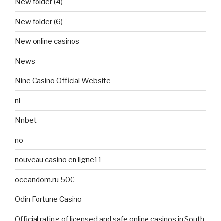
New folder (4)
New folder (6)
New online casinos
News
Nine Casino Official Website
nl
Nnbet
no
nouveau casino en ligne11
oceandom.ru 500
Odin Fortune Casino
Official rating of licensed and safe online casinos in South