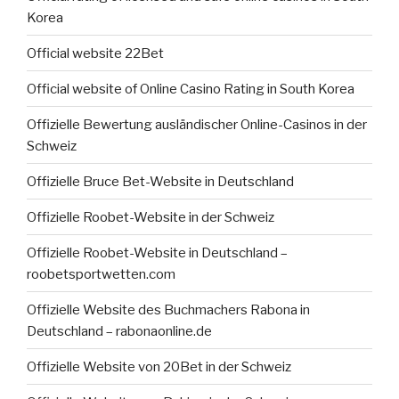
Korea
Official website 22Bet
Official website of Online Casino Rating in South Korea
Offizielle Bewertung ausländischer Online-Casinos in der
Schweiz
Offizielle Bruce Bet-Website in Deutschland
Offizielle Roobet-Website in der Schweiz
Offizielle Roobet-Website in Deutschland –
roobetsportwetten.com
Offizielle Website des Buchmachers Rabona in
Deutschland – rabonaonline.de
Offizielle Website von 20Bet in der Schweiz