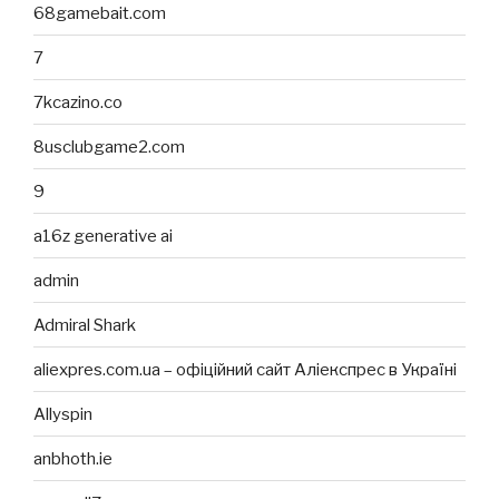
68gamebait.com
7
7kcazino.co
8usclubgame2.com
9
a16z generative ai
admin
Admiral Shark
aliexpres.com.ua – офіційний сайт Аліекспрес в Україні
Allyspin
anbhoth.ie