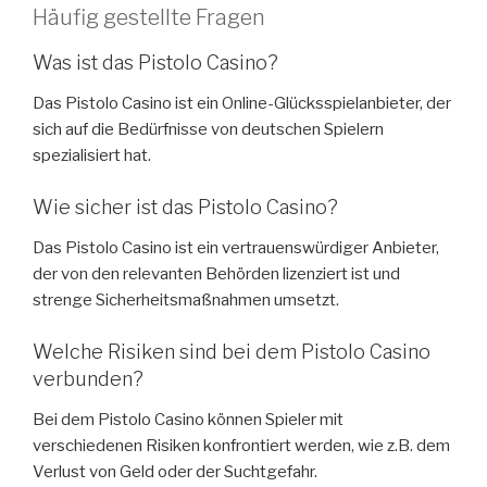
Häufig gestellte Fragen
Was ist das Pistolo Casino?
Das Pistolo Casino ist ein Online-Glücksspielanbieter, der
sich auf die Bedürfnisse von deutschen Spielern
spezialisiert hat.
Wie sicher ist das Pistolo Casino?
Das Pistolo Casino ist ein vertrauenswürdiger Anbieter,
der von den relevanten Behörden lizenziert ist und
strenge Sicherheitsmaßnahmen umsetzt.
Welche Risiken sind bei dem Pistolo Casino
verbunden?
Bei dem Pistolo Casino können Spieler mit
verschiedenen Risiken konfrontiert werden, wie z.B. dem
Verlust von Geld oder der Suchtgefahr.