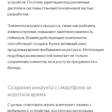
устройств. Поэтому адаптация под различные
дисплеи и системы становится ключевой частью
разработки.
Элементы игрового процесса, такие как рейтинги,
ачивки и премии, повышают заинтересованность
геймеров. Взаимодействующие компоненты
способствуют создать более активный опыт,
продлевая время пребывания на ресурсе. Интеграция
подобных возможностей помогает не только
сохранению клиентов, но и росту их преданности к
бренду.
Создание аккаунта с смартфона за
короткое время
С целью стартовать играть в интернет-казино с
мобильного устройства, достаточно нескольких