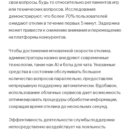
свои вопросы, будь то относительно регламентов игр
или технических вопросов. Исследования
демонстрируют, что более 70% пользователей
ожидают отклик в течение первых 5 минут. Задержка
может привести к снижению внимания и перемещению
на платформы конкурентов.
Чтобы достижения мгновенной скорости отклика,
администраторы казино внедряют современные
технологии, такие как AI и боты для чата. Указанные
средства в состоянии обслуживать большое
количество вопросов параллельно, предоставляя
непрерывную поддержку автоматически. Вдобавок,
использование облачных сервисов дает возможность
оптимизировать процедуры обработки информации,
сокращая время отклика до нескольких секунд.
Эффективность деятельности службы поддержки
непосредственно воздействует на лояльность