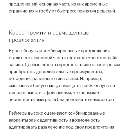
предложений: основная часть из них временные
ограничения и требуют быстрого принятия решений.
Кросс-премии и совмещенные
предложения
Кросс-бонусы и комбинированные предложения
стали неотъемлемой частью подхода многих онлайн
казино. Данные оферты предоставляют шанс игрокам
приобретать дополнительные преимущества,
объединяя различные типы акций. Например,
смешанные бонусы могут вмещать в себя бонусы на
депозит вместе с фриспинами, что повышает
вероятность выигрыша без дополнительных затрат.
Геймеры высоко оценивают комбинированные
варианты за их адаптивность и возможность
адаптировать развлечение под свои предпочтения.