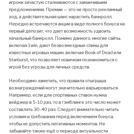
игроки зачастую сталкиваются с заманчивыми
предложениями. Премии — это не просто рекламный
ход, а действительная шанс нарастить банкролл.
Нередко встречаются акции в виде полного бонуса на
первый депозит, что дает возможность удвоить
начальный банкролл. Помимо данного, многие сайты,
включая 1win, дают безвозмездные спины для
известных игровых машин, включая Book of Dead или
Starburst, что позволяет новичкам познакомиться с
игрой без угрозы для личных средств.
Необходимо заметить, что правила отыгрыша
вознаграждений могут значительно варьироваться.
Например, если для спортивных ставок нужна
вейджер в 5-10 раз, то в гэмблинге это число может
составлять 30-40 раз. Следует внимательно читать
условия и требования перед включением бонуса,
чтобы не допустить негативных моментов. Не
забывайте также ещё о периоде актуальности