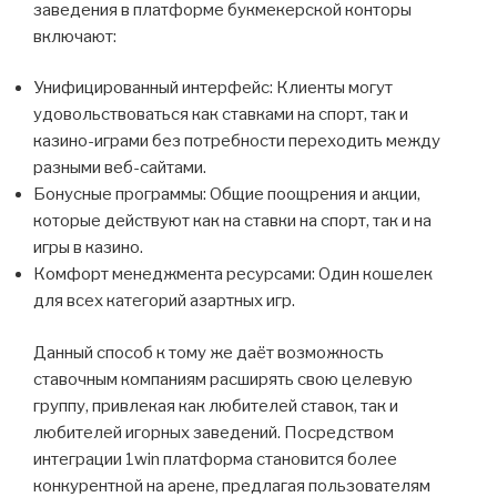
заведения в платформе букмекерской конторы
включают:
Унифицированный интерфейс: Клиенты могут
удовольствоваться как ставками на спорт, так и
казино-играми без потребности переходить между
разными веб-сайтами.
Бонусные программы: Общие поощрения и акции,
которые действуют как на ставки на спорт, так и на
игры в казино.
Комфорт менеджмента ресурсами: Один кошелек
для всех категорий азартных игр.
Данный способ к тому же даёт возможность
ставочным компаниям расширять свою целевую
группу, привлекая как любителей ставок, так и
любителей игорных заведений. Посредством
интеграции 1win платформа становится более
конкурентной на арене, предлагая пользователям