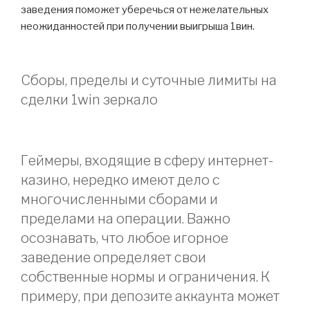
заведения поможет уберечься от нежелательных
неожиданностей при получении выигрыша 1вин.
Сборы, пределы и суточные лимиты на
сделки 1win зеркало
Геймеры, входящие в сферу интернет-
казино, нередко имеют дело с
многочисленными сборами и
пределами на операции. Важно
осознавать, что любое игорное
заведение определяет свои
собственные нормы и ограничения. К
примеру, при депозите аккаунта может