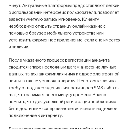
минут. Актуальные платформы предоставляют легкий
в использовании интерфейс пользователя, позволяет
завести учетную запись мгновенно. Клиенту
необходимо открыть страницу онлайн-казино с
помощью браузер мобильного устройства или
установить фирменное приложение, если оно имеется
в наличии.
После указанного процесс регистрации аккаунта
сводится к паре несложным шагам: внесение личных
данных, таких как фамилия и имя и адрес электронной
почты, а также установка пароля. Некоторые казино
требуют подтверждения личности через SMS либо e-
mail, что занимает всего минуту времени. Важно
помнить, что для успешной регистрации необходимо
быть достигшим совершеннолетия и иметь надежное
подключение к интернету.
Благодаря усовершенствованным мобильным