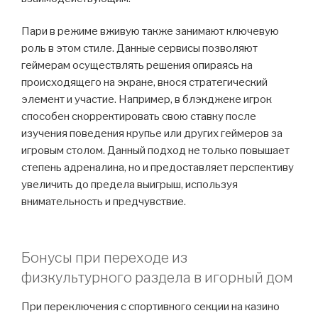
Пари в режиме вживую также занимают ключевую
роль в этом стиле. Данные сервисы позволяют
геймерам осуществлять решения опираясь на
происходящего на экране, внося стратегический
элемент и участие. Например, в блэкджеке игрок
способен скорректировать свою ставку после
изучения поведения крупье или других геймеров за
игровым столом. Данный подход не только повышает
степень адреналина, но и предоставляет перспективу
увеличить до предела выигрыш, используя
внимательность и предчувствие.
Бонусы при переходе из
физкультурного раздела в игорный дом
При переключения с спортивного секции на казино