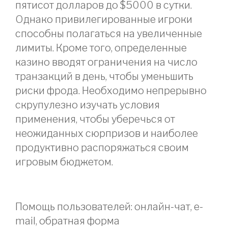
пятисот долларов до $5000 в сутки.
Однако привилегированные игроки
способны полагаться на увеличенные
лимиты. Кроме того, определенные
казино вводят ограничения на число
транзакций в день, чтобы уменьшить
риски фрода. Необходимо непрерывно
скрупулезно изучать условия
применения, чтобы уберечься от
неожиданных сюрпризов и наиболее
продуктивно распоряжаться своим
игровым бюджетом.
Помощь пользователей: онлайн-чат, e-
mail, обратная форма