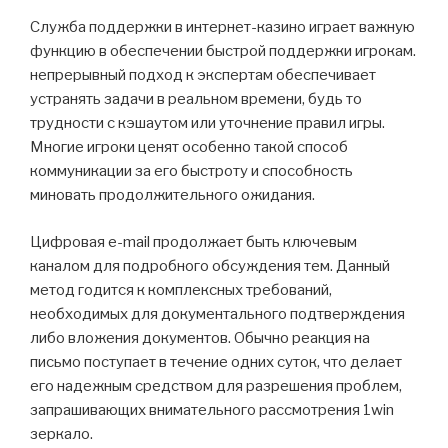
Служба поддержки в интернет-казино играет важную
функцию в обеспечении быстрой поддержки игрокам.
непрерывный подход к экспертам обеспечивает
устранять задачи в реальном времени, будь то
трудности с кэшаутом или уточнение правил игры.
Многие игроки ценят особенно такой способ
коммуникации за его быстроту и способность
миновать продолжительного ожидания.
Цифровая e-mail продолжает быть ключевым
каналом для подробного обсуждения тем. Данный
метод годится к комплексных требований,
необходимых для документального подтверждения
либо вложения документов. Обычно реакция на
письмо поступает в течение одних суток, что делает
его надежным средством для разрешения проблем,
запрашивающих внимательного рассмотрения 1win
зеркало.