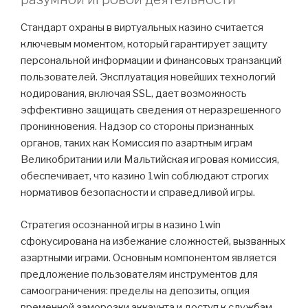
Стандарт охраны в виртуальных казино считается
ключевым моментом, который гарантирует защиту
персональной информации и финансовых транзакций
пользователей. Эксплуатация новейших технологий
кодирования, включая SSL, дает возможность
эффективно защищать сведения от неразрешенного
проникновения. Надзор со стороны признанных
органов, таких как Комиссия по азартным играм
Великобритании или Мальтийская игровая комиссия,
обеспечивает, что казино 1win соблюдают строгих
нормативов безопасности и справедливой игры.
Стратегия осознанной игры в казино 1win
сфокусирована на избежание сложностей, вызванных
азартными играми. Основным компонентом является
предложение пользователям инструментов для
самоограничения: пределы на депозиты, опция
временной заморозки аккаунта и доступ к службам