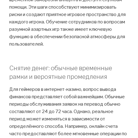
помощи. Эти шаги способствуют минимизировать
риски и создают приятное игровое пространство для
каждого игрока. Обучение сотрудников по вопросам
разумной азартных игр также имеет ключевую
функцию в обеспечении безопасной атмосферы для
пользователей.
Снятие денег: обычные временные
рамки и вероятные промедления
Для геймеров в интернет-казино, вопрос вывода
финансов представляет собой важнейшим. Обычные
периоды обслуживания заявок на перевод обычно
составляют от 24 до 72 часа. Однако, реальное
период может изменяться в зависимости от
определённого способа. Например, онлайн счета
часто предоставляют более мгновенные операции по