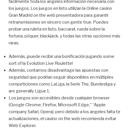
fácilmente toda los angeles información necesaria con
los juegos. Los juegos en listo utilizan la Online casino
Gran Madrid on the web presentadora para garantir
retransmisiones en sincero con gente true. Puedes
probar una ruleta en listo, baccarat, rueda sobre la
fortuna, póquer, blackjack, y todas las otras opciones más
raras.
Además, ¡puede recibir una bonificación jugando some
sort of la Evolution Live Roulette!
Además, contamos disadvantage las apuestas con
seguridad que podrían seguir disponibles en múltiples
competiciones como LaLiga, la Serie The, Bundesliga y
are generally Ligue 1.
Los juegos son accesibles desde cualquier browser
(Google Chrome, Firefox, Microsoft Edge,” “Apple
company Safari, Opera), pero debido a los angeles falta te
actualizaciones, el casino on the web recomienda evitar
Web Explorer.