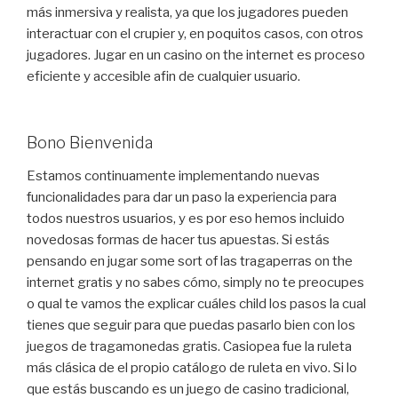
más inmersiva y realista, ya que los jugadores pueden
interactuar con el crupier y, en poquitos casos, con otros
jugadores. Jugar en un casino on the internet es proceso
eficiente y accesible afin de cualquier usuario.
Bono Bienvenida
Estamos continuamente implementando nuevas
funcionalidades para dar un paso la experiencia para
todos nuestros usuarios, y es por eso hemos incluido
novedosas formas de hacer tus apuestas. Si estás
pensando en jugar some sort of las tragaperras on the
internet gratis y no sabes cómo, simply no te preocupes
o qual te vamos the explicar cuáles child los pasos la cual
tienes que seguir para que puedas pasarlo bien con los
juegos de tragamonedas gratis. Casiopea fue la ruleta
más clásica de el propio catálogo de ruleta en vivo. Si lo
que estás buscando es un juego de casino tradicional,