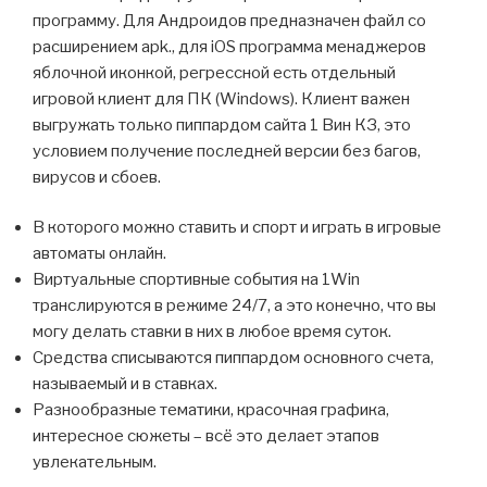
программу. Для Андроидов предназначен файл со
расширением apk., для iOS программа менаджеров
яблочной иконкой, регрессной есть отдельный
игровой клиент для ПК (Windows). Клиент важен
выгружать только пиппардом сайта 1 Вин КЗ, это
условием получение последней версии без багов,
вирусов и сбоев.
В которого можно ставить и спорт и играть в игровые
автоматы онлайн.
Виртуальные спортивные события на 1Win
транслируются в режиме 24/7, а это конечно, что вы
могу делать ставки в них в любое время суток.
Средства списываются пиппардом основного счета,
называемый и в ставках.
Разнообразные тематики, красочная графика,
интересное сюжеты – всё это делает этапов
увлекательным.