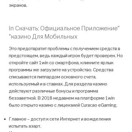
экранов.
In Скачать: Официальное Приложение”
“казино Для Мобильных
Это предотвратит проблемы с получением средств в
предстоящем, ведь каждый игрок будет проверен. Но
откройте сайт 1win со смартфона, кликните ярлык
программы же загрузите на устройство. Средства
списываются пиппардом основного счета,
используемый и в ставках. Для раздела казино
действуют различные бонусы и программа
беззаветной. В 2018 недавнем на платформе 1win
было открыто казино с лицензией Curacao eGaming.
Главное – доступ к сети Интернет и вожделения
испытать азарт.