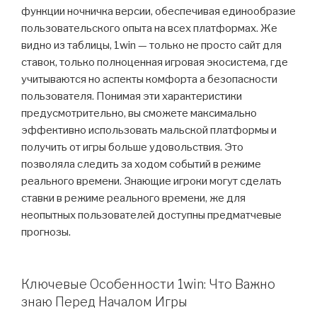
функции ночничка версии, обеспечивая единообразие
пользовательского опыта на всех платформах. Же
видно из таблицы, 1win — только не просто сайт для
ставок, только полноценная игровая экосистема, где
учитываются но аспекты комфорта а безопасности
пользователя. Понимая эти характеристики
предусмотрительно, вы сможете максимально
эффективно использовать мальской платформы и
получить от игры больше удовольствия. Это
позволяла следить за ходом событий в режиме
реального времени. Знающие игроки могут сделать
ставки в режиме реального времени, же для
неопытных пользователей доступны предматчевые
прогнозы.
Ключевые Особенности 1win: Что Важно
знаю Перед Началом Игры