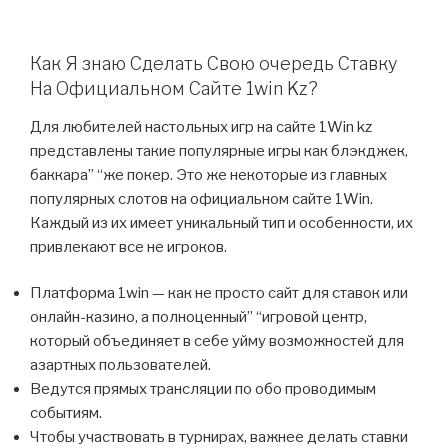
Как Я знаю Сделать Свою очередь Ставку
На Официальном Сайте 1win Kz?
Для любителей настольных игр на сайте 1Win kz
представлены такие популярные игры как блэкджек,
баккара” “же покер. Это же некоторые из главных
популярных слотов на официальном сайте 1Win.
Каждый из их имеет уникальный тип и особенности, их
привлекают все не игроков.
Платформа 1win — как не просто сайт для ставок или
онлайн-казино, а полноценный” “игровой центр,
который объединяет в себе уйму возможностей для
азартных пользователей.
Ведутся прямых трансляции по обо проводимым
событиям.
Чтобы участвовать в турнирах, важнее делать ставки