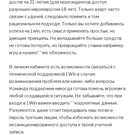
достигла 21-летия (для нерезидентов доступ
разрешен киромарусом 18 лет). Только азарт часто
связан с удачей, следовало помнить и том
рациональном подходе. Только вы хотите добиваюсь
успеха на 1win, есть смысл применять простые, но
дающие принципы. Не вкладывайте больше средств,
не готовы потерять, но превращайте ставки например
игру в казино” “же обязанность.
В личном кабинете есть возможности связаться с
технической поддержкой 1Win в случае
возникновения проблем или каких-либо вопросы.
Команда поддержки никогда готова помочь игрокам в
любой создавшейся ситуации. Не забывайте, что при
входе в 1Win важен вводить” “корректные данные.
Разумеется, даже стоит передавать наш логин и
пароль третьим лицам, чтобы избежать возможности
несанкционированного доступа к твоей учетной
записи.