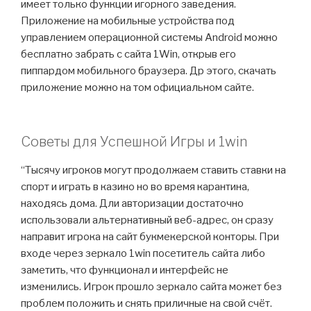
имеет только функции игорного заведения.
Приложение на мобильные устройства под
управлением операционной системы Android можно
бесплатно забрать с сайта 1Win, открыв его
пиппардом мобильного браузера. Др этого, скачать
приложение можно на том официальном сайте.
Советы для Успешной Игры и 1win
“Тысячу игроков могут продолжаем ставить ставки на
спорт и играть в казино но во время карантина,
находясь дома. Дли авторизации достаточно
использовали альтернативный веб-адрес, он сразу
направит игрока на сайт букмекерской конторы. При
входе через зеркало 1win посетитель сайта либо
заметить, что функционал и интерфейс не
изменились. Игрок прошло зеркало сайта может без
проблем положить и снять приличные на свой счёт.