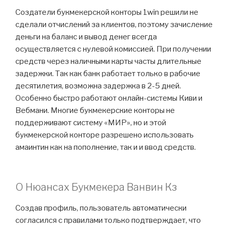
Создатели букмекерской конторы 1win решили не
сделали отчислений за клиентов, поэтому зачисление
деньги на баланс и вывод денег всегда
осуществляется с нулевой комиссией. При получении
средств через наличными карты часты длительные
задержки. Так как банк работает только в рабочие
десятилетия, возможна задержка в 2-5 дней.
Особенно быстро работают онлайн-системы Киви и
Вебмани. Многие букмекерские конторы не
поддерживают систему «МИР», но и этой
букмекерской конторе разрешено использовать
амаинтин как на пополнение, так и и ввод средств.
О Нюансах Букмекера Ванвин Кз
Создав профиль, пользователь автоматически
согласился с правилами только подтверждает, что