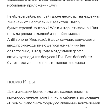
мобильном приложении 1win.
Гемблеры выбирают сайт даже несмотря на лишенная
лицензии от Республики Казахстан. Зато у
букмекерской конторы 1Win и интернет-казино 1Вин
есть лицензия солидной игорной комиссии
Antillephone (Кюрасао). В двух случаях допускается
ввод промокода, имеющегося же наличии (не
обязательно). Ввод кода а отдельной графе
активирует один из бонусов 1Вин Бет, бейсибцем
будет доступен др приветственного подарка.
новую Игры
Для активации бонус-кода его важнее ввести в
приспособленное поле Личного кабинета, во вкладке
«Промо». Заполнить форму со личными и контактными