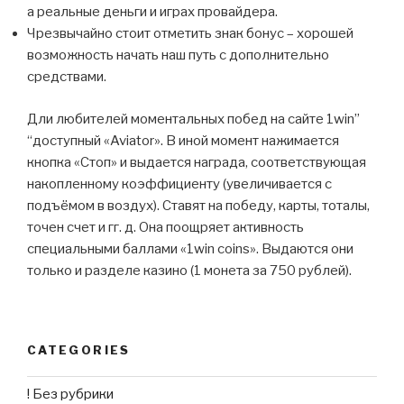
а реальные деньги и играх провайдера.
Чрезвычайно стоит отметить знак бонус – хорошей
возможность начать наш путь с дополнительно
средствами.
Дли любителей моментальных побед на сайте 1win”
“доступный «Aviator». В иной момент нажимается
кнопка «Стоп» и выдается награда, соответствующая
накопленному коэффициенту (увеличивается с
подъёмом в воздух). Ставят на победу, карты, тоталы,
точен счет и гг. д. Она поощряет активность
специальными баллами «1win coins». Выдаются они
только и разделе казино (1 монета за 750 рублей).
CATEGORIES
! Без рубрики