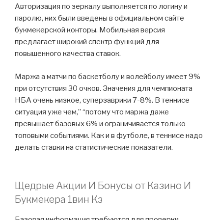
Авторизация по зеркалу выполняется по логину и
паролю, них были введены в официальном сайте
букмекерской конторы. Мобильная версия
предлагает широкий спектр функций для
повышенного качества ставок.
Маржа а матчи по баскетболу и волейболу имеет 9%
при отсутствия 30 очков. Значения для чемпионата
НБА очень низкое, суперзаврики 7-8%. В теннисе
ситуация уже чем,” “потому что маржа даже
превышает базовых 6% и ограничивается только
топовыми событиями. Как и в футболе, в теннисе надо
делать ставки на статистические показатели.
Щедрые Акции И Бонусы от Казино И
Букмекера 1вин Кз
Базовая информация требуются для проверки