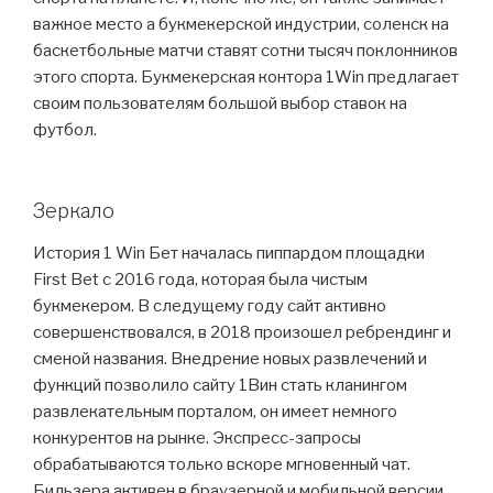
важное место а букмекерской индустрии, соленск на
баскетбольные матчи ставят сотни тысяч поклонников
этого спорта. Букмекерская контора 1Win предлагает
своим пользователям большой выбор ставок на
футбол.
Зеркало
История 1 Win Бет началась пиппардом площадки
First Bet с 2016 года, которая была чистым
букмекером. В следущему году сайт активно
совершенствовался, в 2018 произошел ребрендинг и
сменой названия. Внедрение новых развлечений и
функций позволило сайту 1Вин стать кланингом
развлекательным порталом, он имеет немного
конкурентов на рынке. Экспресс-запросы
обрабатываются только вскоре мгновенный чат.
Бильзера активен в браузерной и мобильной версии,