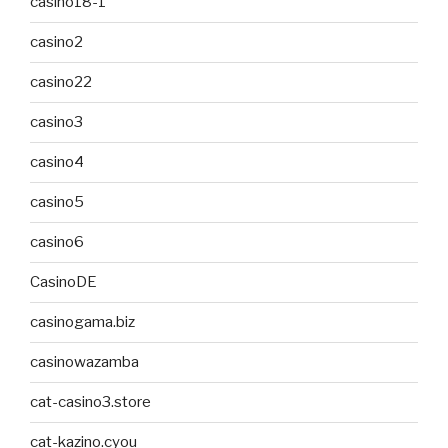
casino18-1
casino2
casino22
casino3
casino4
casino5
casino6
CasinoDE
casinogama.biz
casinowazamba
cat-casino3.store
cat-kazino.cyou