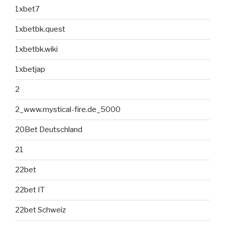
1xbet7
1xbetbk.quest
1xbetbk.wiki
1xbetjap
2
2_www.mystical-fire.de_5000
20Bet Deutschland
21
22bet
22bet IT
22bet Schweiz