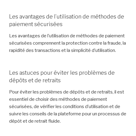
Les avantages de l’utilisation de méthodes de
paiement sécurisées
Les avantages de l’utilisation de méthodes de paiement
sécurisées comprennent la protection contre la fraude, la
rapidité des transactions et la simplicité d’utilisation.
Les astuces pour éviter les problèmes de
dépôts et de retraits
Pour éviter les problèmes de dépôts et de retraits, il est
essentiel de choisir des méthodes de paiement
sécurisées, de vérifier les conditions d’utilisation et de
suivre les conseils de la plateforme pour un processus de
dépôt et de retrait fluide.