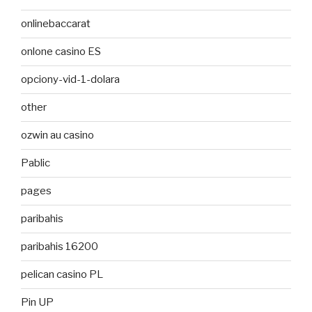
onlinebaccarat
onlone casino ES
opciony-vid-1-dolara
other
ozwin au casino
Pablic
pages
paribahis
paribahis 16200
pelican casino PL
Pin UP