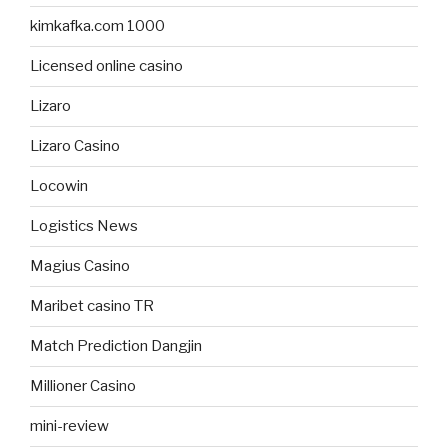
kimkafka.com 1000
Licensed online casino
Lizaro
Lizaro Casino
Locowin
Logistics News
Magius Casino
Maribet casino TR
Match Prediction Dangjin
Millioner Casino
mini-review