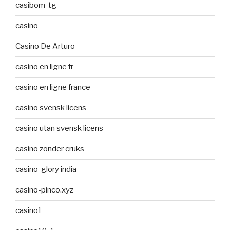
casibom-tg
casino
Casino De Arturo
casino en ligne fr
casino en ligne france
casino svensk licens
casino utan svensk licens
casino zonder cruks
casino-glory india
casino-pinco.xyz
casino1