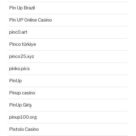
Pin Up Brazil
Pin UP Online Casino
pinc0.art
Pinco türkiye
pinco25.xyz
pinko.pics
PinUp
Pinup casino
PinUp Giriş
pinup100.org
Pistolo Casino