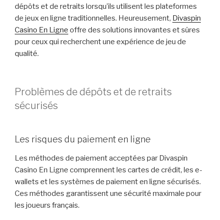
dépôts et de retraits lorsqu’ils utilisent les plateformes
de jeux en ligne traditionnelles. Heureusement,
Divaspin
Casino En Ligne
offre des solutions innovantes et sûres
pour ceux qui recherchent une expérience de jeu de
qualité.
Problèmes de dépôts et de retraits
sécurisés
Les risques du paiement en ligne
Les méthodes de paiement acceptées par Divaspin
Casino En Ligne comprennent les cartes de crédit, les e-
wallets et les systèmes de paiement en ligne sécurisés.
Ces méthodes garantissent une sécurité maximale pour
les joueurs français.