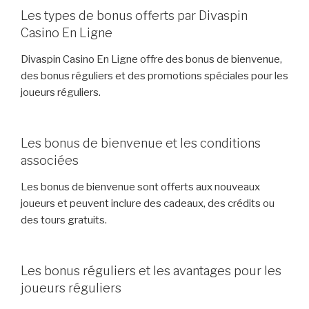
Les types de bonus offerts par Divaspin
Casino En Ligne
Divaspin Casino En Ligne offre des bonus de bienvenue,
des bonus réguliers et des promotions spéciales pour les
joueurs réguliers.
Les bonus de bienvenue et les conditions
associées
Les bonus de bienvenue sont offerts aux nouveaux
joueurs et peuvent inclure des cadeaux, des crédits ou
des tours gratuits.
Les bonus réguliers et les avantages pour les
joueurs réguliers