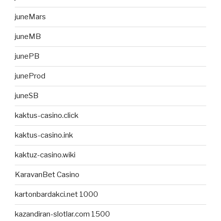
juneMars
juneMB
junePB
juneProd
juneSB
kaktus-casino.click
kaktus-casino.ink
kaktuz-casino.wiki
KaravanBet Casino
kartonbardakci.net 1000
kazandiran-slotlar.com 1500