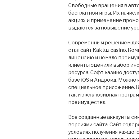
Свободные вращения в авт
бесплатной игры. Их начисл
акциях и применение промо
выдаются за повышение уро
Современным решением для 
стал сайт Kaktuz casino. К
лицензию и немало преимущ
клиенты оценили выбор инс
ресурса. Софт казино досту
базе iOS и Андроид. Можно
специальное приложение. Ка
так и эксклюзивная програ
преимущества.
Все созданные аккаунты с
версиями сайта. Сайт сод
условиях получения каждог