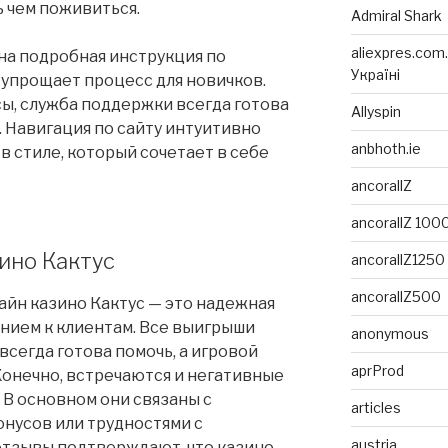
ь чем поживиться.
Admiral Shark
aliexpres.com
пна подробная инструкция по
Україні
 упрощает процесс для новичков.
сы, служба поддержки всегда готова
Allyspin
. Навигация по сайту интуитивно
anbhoth.ie
в стиле, который сочетает в себе
ancorallZ
ancorallZ 100
ино Кактус
ancorallZ1250
ancorallZ500
айн казино Кактус — это надежная
нием к клиентам. Все выигрыши
anonymous
сегда готова помочь, а игровой
aprProd
Конечно, встречаются и негативные
. В основном они связаны с
articles
нусов или трудностями с
austria
отзывы подтверждают, что казино