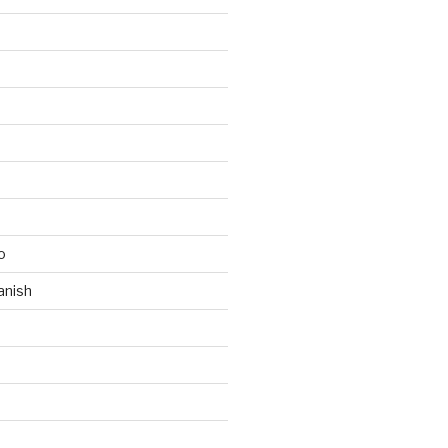
o
anish