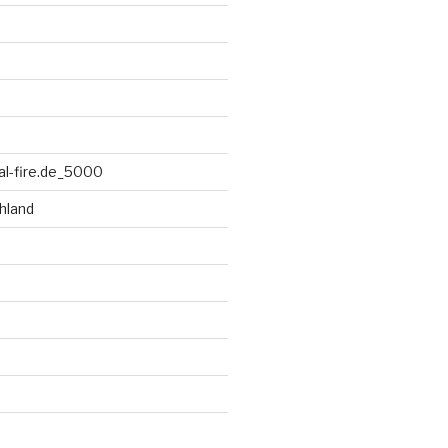
l-fire.de_5000
hland