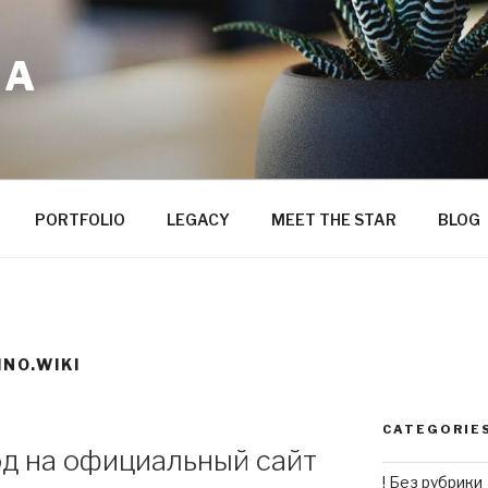
EA
PORTFOLIO
LEGACY
MEET THE STAR
BLOG
NO.WIKI
CATEGORIE
од на официальный сайт
! Без рубрики