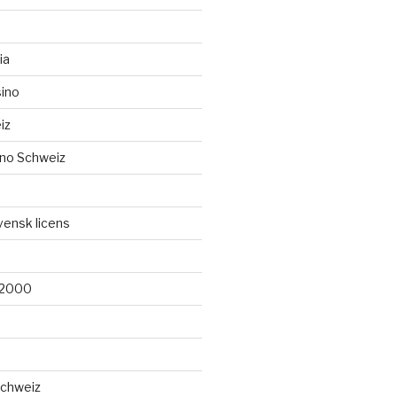
ia
sino
iz
no Schweiz
vensk licens
 2000
Schweiz