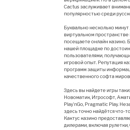
Cactus заслуживает вниман
популярностью среди русск
Буквально несколько минут 
виртуальном пространстве 
посещаете онлайн казино. 
нашей площадке по достои
пользователями, получающ
игровой опыт. Репутация ка
программ защиты информаци
качественного софта миров
Здесь вы найдете игры таки
Новоматик, Игрософт, Аматик
Play’nGo, Pragmatic Play. Н
здесь точно найдётся что-то
Кактус казино предоставля
дилерами, включая рулетки,