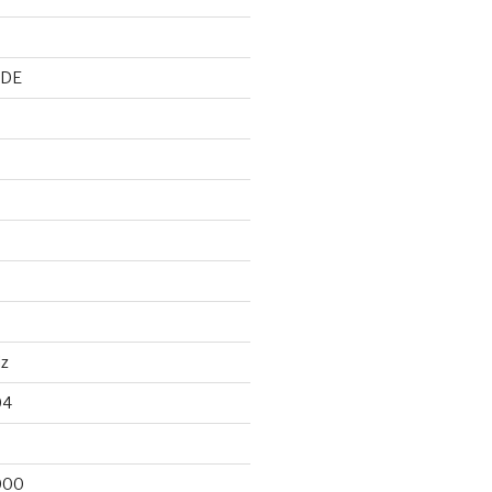
 DE
iz
04
2000