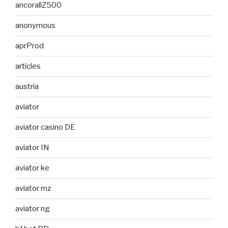
ancorallZ500
anonymous
aprProd
articles
austria
aviator
aviator casino DE
aviator IN
aviator ke
aviator mz
aviator ng