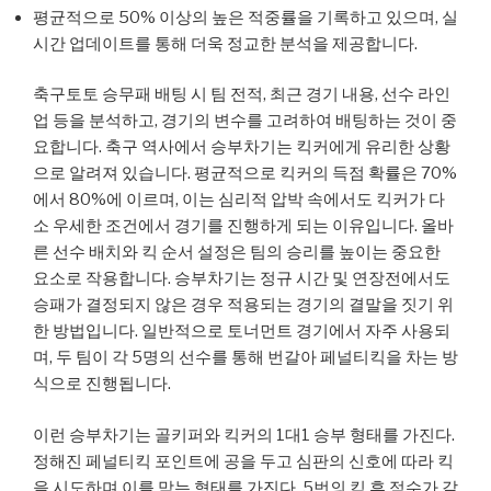
평균적으로 50% 이상의 높은 적중률을 기록하고 있으며, 실
시간 업데이트를 통해 더욱 정교한 분석을 제공합니다.
축구토토 승무패 배팅 시 팀 전적, 최근 경기 내용, 선수 라인
업 등을 분석하고, 경기의 변수를 고려하여 배팅하는 것이 중
요합니다. 축구 역사에서 승부차기는 킥커에게 유리한 상황
으로 알려져 있습니다. 평균적으로 킥커의 득점 확률은 70%
에서 80%에 이르며, 이는 심리적 압박 속에서도 킥커가 다
소 우세한 조건에서 경기를 진행하게 되는 이유입니다. 올바
른 선수 배치와 킥 순서 설정은 팀의 승리를 높이는 중요한
요소로 작용합니다. 승부차기는 정규 시간 및 연장전에서도
승패가 결정되지 않은 경우 적용되는 경기의 결말을 짓기 위
한 방법입니다. 일반적으로 토너먼트 경기에서 자주 사용되
며, 두 팀이 각 5명의 선수를 통해 번갈아 페널티킥을 차는 방
식으로 진행됩니다.
이런 승부차기는 골키퍼와 킥커의 1대1 승부 형태를 가진다.
정해진 페널티킥 포인트에 공을 두고 심판의 신호에 따라 킥
을 시도하며 이를 막는 형태를 가진다. 5번의 킥 후 점수가 같