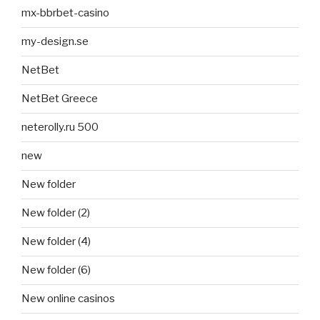
mx-bbrbet-casino
my-design.se
NetBet
NetBet Greece
neterolly.ru 500
new
New folder
New folder (2)
New folder (4)
New folder (6)
New online casinos