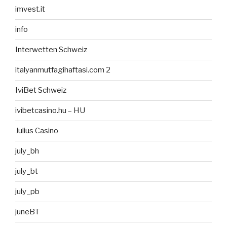
imvest.it
info
Interwetten Schweiz
italyanmutfagihaftasi.com 2
IviBet Schweiz
ivibetcasino.hu – HU
Julius Casino
july_bh
july_bt
july_pb
juneBT