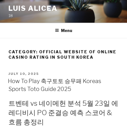
Skip
LUIS ALICEA
to
18
content
Menu
CATEGORY: OFFICIAL WEBSITE OF ONLINE
CASINO RATING IN SOUTH KOREA
POSTED
JULY 10, 2025
ON
How To Play 축구토토 승무패 Koreas
Sports Toto Guide 2025
트벤테 vs 네이메헌 분석 5월 23일 에
레디비시 PO 준결승 예측 스코어 &
흐름 총정리