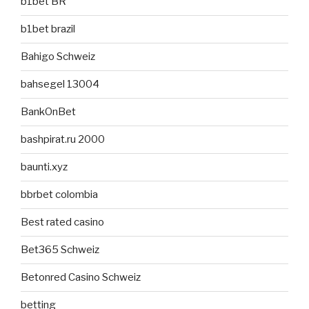
b1bet BR
b1bet brazil
Bahigo Schweiz
bahsegel 13004
BankOnBet
bashpirat.ru 2000
baunti.xyz
bbrbet colombia
Best rated casino
Bet365 Schweiz
Betonred Casino Schweiz
betting