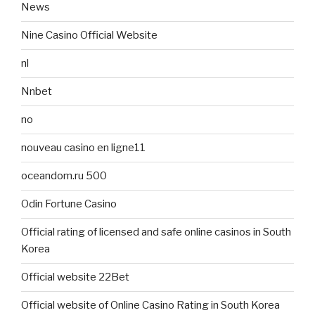
News
Nine Casino Official Website
nl
Nnbet
no
nouveau casino en ligne11
oceandom.ru 500
Odin Fortune Casino
Official rating of licensed and safe online casinos in South
Korea
Official website 22Bet
Official website of Online Casino Rating in South Korea