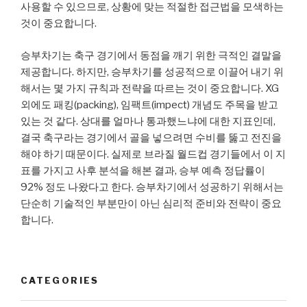
사용할 수 있으므로, 상황에 맞는 적절한 접근법을 모색하는
것이 중요합니다.
승부차기는 축구 경기에서 동점을 깨기 위한 극적인 결말을
제공합니다. 하지만, 승부차기를 성공적으로 이끌어 내기 위
해서는 몇 가지 규칙과 전략을 따르는 것이 중요합니다. XG
외에도 패킹(packing), 임팩트(impect) 개념도 주목을 받고
있는 것 같다. 상대를 얼마나 통과했느냐에 대한 지표인데,
결국 축구라는 경기에서 골을 넣으려면 수비를 뚫고 전진을
해야 하기 때문이다. 실제로 브라질 월드컵 경기들에서 이 지
표를 가지고 사후 분석을 해본 결과, 승부 예측 정답률이
92% 정도 나왔다고 한다. 승부차기에서 성공하기 위해서는
단순히 기술적인 부분만이 아닌 심리적 준비와 전략이 중요
합니다.
CATEGORIES