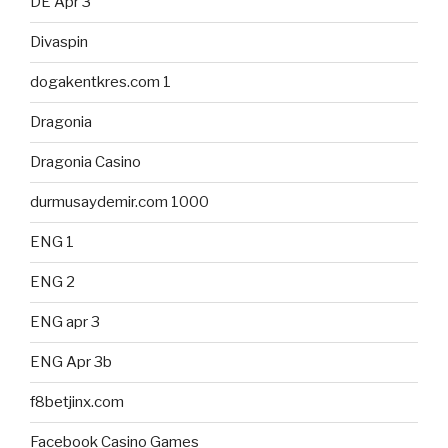
DE Apr 3
Divaspin
dogakentkres.com 1
Dragonia
Dragonia Casino
durmusaydemir.com 1000
ENG 1
ENG 2
ENG apr 3
ENG Apr 3b
f8betjinx.com
Facebook Casino Games