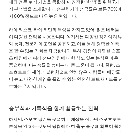
내외 전문 분석 기법을 종합하여, 진정한 ‘한 방’을 위한 7가
지 분석법을 소개합니다. 승부차기의 성공률은 보통 70%에
서 80% 정도로 매우 높은 편입니다.
하이 리스크, 하이 리턴의 특성을 가지고 있어, 많은 베터들
이 다양한 전략을 사용합니다. 여기서는 다양한 경기의 리뷰
와 통계, 전문가의 조언을 공유하고, 이를 통해 정확한 예측
을 할 수 있는 기회를 제공합니다. 특히, 경쟁이 치열한 스포
츠 베팅에서 여러 선수와 팀에 대한 심도 있는 분석은 매우
중요하며 이는 승률을 높이는 데 큰 도움이 됩니다. 한편, 스
포츠토토의 제약과 불편함으로 인해 많은 사람들이 배당률
이 높고 다양한 게임을 즐길 수 있는 안전한 토토사이트를 선
호하는 추세입니다.
승부식과 기록식을 함께 활용하는 전략
하지만, 스포츠 경기를 분석하고 예상을 한다면 스포츠토토
분석을 안 하는 것보단 당첨에 대한 축구 승무패 확률이 훨씬