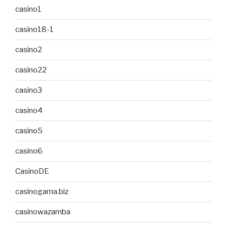
casino1
casino18-1
casino2
casino22
casino3
casino4
casino5
casino6
CasinoDE
casinogama.biz
casinowazamba