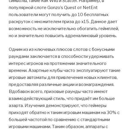
символы, такие как Wild и Scatter. Например, в
популярной слоте Gonzo’s Quest от NetEnt
пользователи могут получить до 10 бесплатных
раскруток с множителем приза до x15. Данное дает
возможность не исключительно обогатить геймплей,
но и значительно повысить адреналиновый уровень.
Одним из из ключевых плюсов слотов с бонусными
раундами заключается в способности удерживать
интерес игроков на протяжении значительного
времени. Азартные клубы часто эксплуатируют такие
игровые автоматы для привлечения новых клиентов,
предоставляя различные акции и вознаграждения.
Вдобавок всего, призовые раунды часто имеют
взаимодействующий стиль, что придаёт им больше
азарта. Изучения демонстрируют, что геймеры
приходят обратно к таким игровым машинам на 30% с
большей частотой по сравнению с стандартными
игровыми машинами. Таким образом, аппараты с