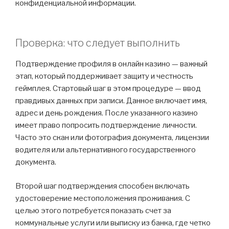
конфиденциальной информации.
Проверка: что следует выполнить
Подтверждение профиля в онлайн казино — важный
этап, который поддерживает защиту и честность
геймплея. Стартовый шаг в этом процедуре — ввод
правдивых данных при записи. Данное включает имя,
адрес и день рождения. После указанного казино
имеет право попросить подтверждение личности.
Часто это скан или фотография документа, лицензии
водителя или альтернативного государственного
документа.
Второй шаг подтверждения способен включать
удостоверение местоположения проживания. С
целью этого потребуется показать счет за
коммунальные услуги или выписку из банка, где четко