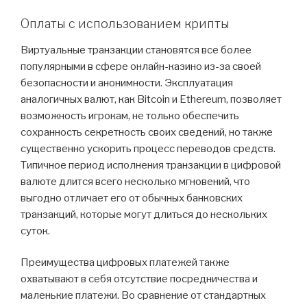
Оплаты с использованием крипты
Виртуальные транзакции становятся все более
популярными в сфере онлайн-казино из-за своей
безопасности и анонимности. Эксплуатация
аналогичных валют, как Bitcoin и Ethereum, позволяет
возможность игрокам, не только обеспечить
сохранность секретность своих сведений, но также
существенно ускорить процесс переводов средств.
Типичное период исполнения транзакции в цифровой
валюте длится всего несколько мгновений, что
выгодно отличает его от обычных банковских
транзакций, которые могут длиться до нескольких
суток.
Преимущества цифровых платежей также
охватывают в себя отсутствие посредничества и
маленькие платежи. Во сравнение от стандартных