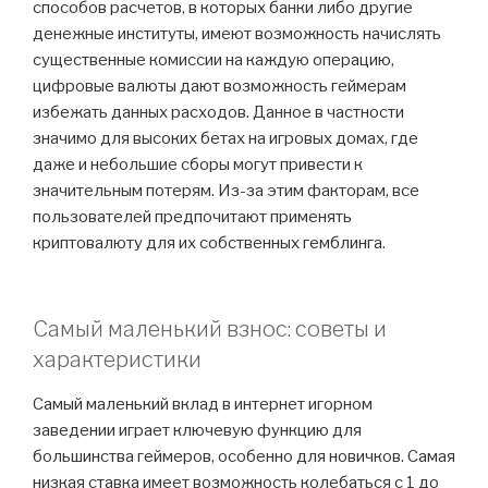
способов расчетов, в которых банки либо другие
денежные институты, имеют возможность начислять
существенные комиссии на каждую операцию,
цифровые валюты дают возможность геймерам
избежать данных расходов. Данное в частности
значимо для высоких бетах на игровых домах, где
даже и небольшие сборы могут привести к
значительным потерям. Из-за этим факторам, все
пользователей предпочитают применять
криптовалюту для их собственных гемблинга.
Самый маленький взнос: советы и
характеристики
Самый маленький вклад в интернет игорном
заведении играет ключевую функцию для
большинства геймеров, особенно для новичков. Самая
низкая ставка имеет возможность колебаться с 1 до