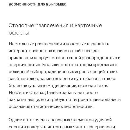
возможности для выигрыша.
Столовые развлечения и карточные
оферты
Настольные развлечения и покерные варианты в
интернет-казино, как казино онлайн, всегда
привлекали взор участников своей разнородностью и
энергичностью. Большинство платформ предлагают
обширный выбор традиционных игровых опций, таких
как блэкджек, казино колесо и пунто банко, а также
более актуальные модификации, включая Texas
Hold’em и Omaha. Данные забавы не просто
захватывающи, но и требуют от игрока планирования и
осознания статистических вероятностей.
Одним из ключевых основных элементов удачной
сессии в покер является навык читать соперников и