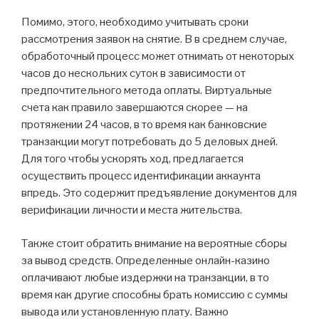
Помимо, этого, необходимо учитывать сроки
рассмотрения заявок на снятие. В в среднем случае,
обработочный процесс может отнимать от некоторых
часов до нескольких суток в зависимости от
предпочтительного метода оплаты. Виртуальные
счета как правило завершаются скорее — на
протяжении 24 часов, в то время как банковские
транзакции могут потребовать до 5 деловых дней.
Для того чтобы ускорять ход, предлагается
осуществить процесс идентификации аккаунта
впредь. Это содержит предъявление документов для
верификации личности и места жительства.
Также стоит обратить внимание на вероятные сборы
за вывод средств. Определенные онлайн-казино
оплачивают любые издержки на транзакции, в то
время как другие способны брать комиссию с суммы
вывода или установленную плату. Важно