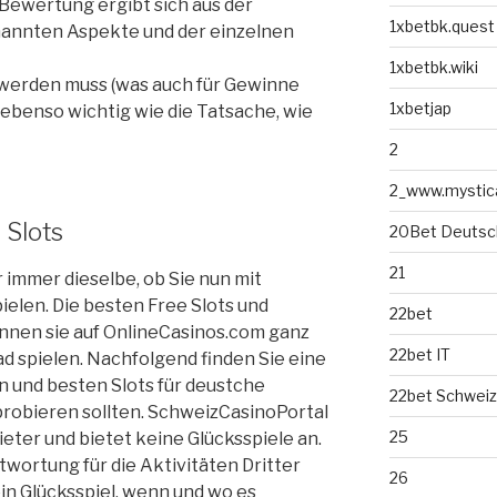
ewertung ergibt sich aus der
1xbetbk.quest
enannten Aspekte und der einzelnen
1xbetbk.wiki
 werden muss (was auch für Gewinne
1xbetjap
nfo ebenso wichtig wie die Tatsache, wie
2
2_www.mystica
 Slots
20Bet Deutsc
21
 immer dieselbe, ob Sie nun mit
ielen. Die besten Free Slots und
22bet
nnen sie auf OnlineCasinos.com ganz
22bet IT
 spielen. Nachfolgend finden Sie eine
n und besten Slots für deustche
22bet Schweiz
sprobieren sollten. SchweizCasinoPortal
25
ieter und bietet keine Glücksspiele an.
ortung für die Aktivitäten Dritter
26
in Glücksspiel, wenn und wo es