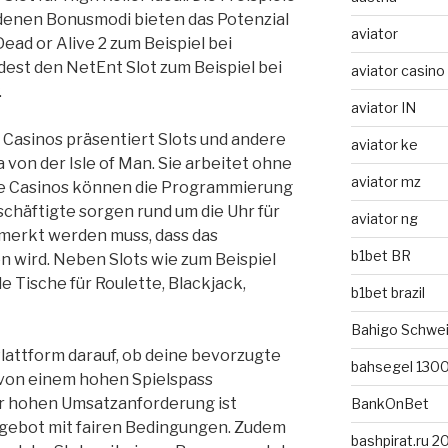
edenen Bonusmodi bieten das Potenzial
aviator
ead or Alive 2 zum Beispiel bei
dest den NetEnt Slot zum Beispiel bei
aviator casino
.
aviator IN
t Casinos präsentiert Slots und andere
aviator ke
 von der Isle of Man. Sie arbeitet ohne
aviator mz
line Casinos können die Programmierung
chäftigte sorgen rund um die Uhr für
aviator ng
emerkt werden muss, dass das
b1bet BR
 wird. Neben Slots wie zum Beispiel
e Tische für Roulette, Blackjack,
b1bet brazil
Bahigo Schwe
lattform darauf, ob deine bevorzugte
bahsegel 130
 von einem hohen Spielspass
ner hohen Umsatzanforderung ist
BankOnBet
Angebot mit fairen Bedingungen. Zudem
bashpirat.ru 