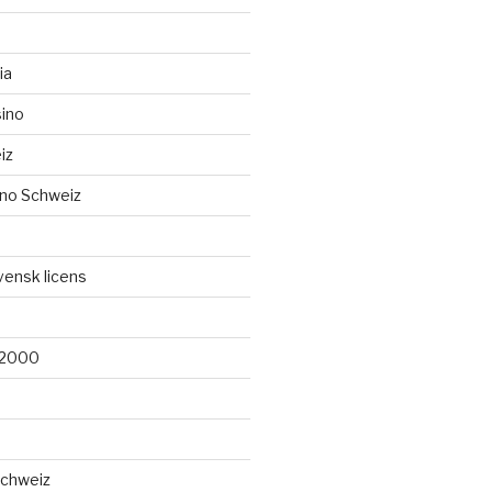
ia
sino
iz
no Schweiz
vensk licens
 2000
Schweiz