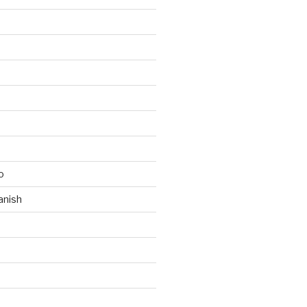
o
anish