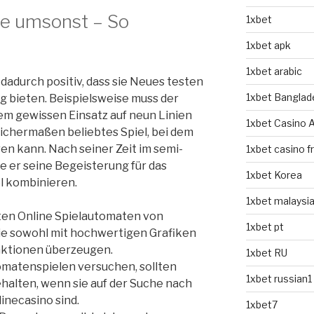
le umsonst – So
1xbet
1xbet apk
1xbet arabic
h dadurch positiv, dass sie Neues testen
1xbet Banglad
 bieten. Beispielsweise muss der
nem gewissen Einsatz auf neun Linien
1xbet Casino 
gleichermaßen beliebtes Spiel, bei dem
ren kann. Nach seiner Zeit im semi-
1xbet casino f
e er seine Begeisterung für das
1xbet Korea
l kombinieren.
1xbet malaysi
sten Online Spielautomaten von
1xbet pt
ie sowohl mit hochwertigen Grafiken
nktionen überzeugen.
1xbet RU
tomatenspielen versuchen, sollten
1xbet russian1
halten, wenn sie auf der Suche nach
inecasino sind.
1xbet7