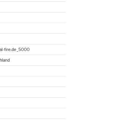
l-fire.de_5000
hland