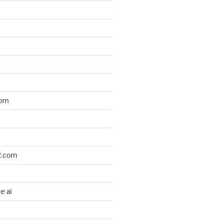
com
2.com
e ai