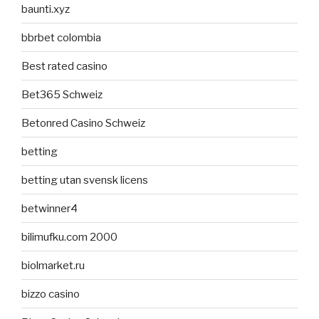
baunti.xyz
bbrbet colombia
Best rated casino
Bet365 Schweiz
Betonred Casino Schweiz
betting
betting utan svensk licens
betwinner4
bilimufku.com 2000
biolmarket.ru
bizzo casino