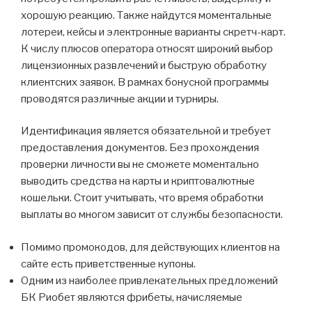
хорошую реакцию. Также найдутся моментальные
лотереи, кейсы и электронные варианты скретч-карт.
К числу плюсов оператора относят широкий выбор
лицензионных развлечений и быструю обработку
клиентских заявок. В рамках бонусной программы
проводятся различные акции и турниры.
Идентификация является обязательной и требует
предоставления документов. Без прохождения
проверки личности вы не сможете моментально
выводить средства на карты и криптовалютные
кошельки. Стоит учитывать, что время обработки
выплаты во многом зависит от службы безопасности.
Помимо промокодов, для действующих клиентов на
сайте есть приветственные купоны.
Одним из наиболее привлекательных предложений
БК Риобет являются фрибеты, начисляемые