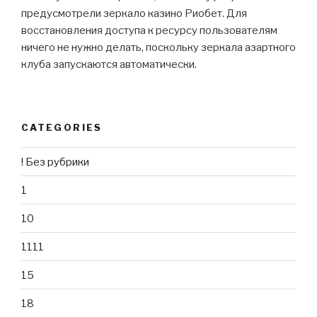
предусмотрели зеркало казино Риобет. Для
восстановления доступа к ресурсу пользователям
ничего не нужно делать, поскольку зеркала азартного
клуба запускаются автоматически.
CATEGORIES
! Без рубрики
1
10
1111
15
18