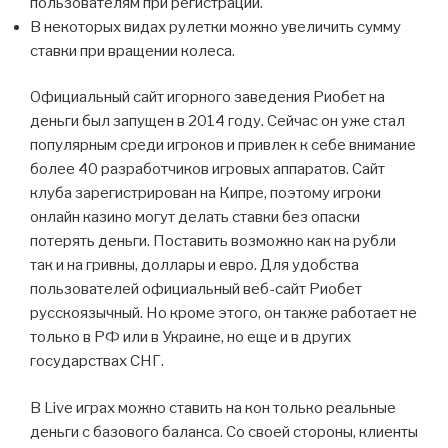
пользователям при регистрации.
В некоторых видах рулетки можно увеличить сумму
ставки при вращении колеса.
Официальный сайт игорного заведения Риобет на
деньги был запущен в 2014 году. Сейчас он уже стал
популярным среди игроков и привлек к себе внимание
более 40 разработчиков игровых аппаратов. Сайт
клуба зарегистрирован на Кипре, поэтому игроки
онлайн казино могут делать ставки без опаски
потерять деньги. Поставить возможно как на рубли
так и на гривны, доллары и евро. Для удобства
пользователей официальный веб-сайт Риобет
русскоязычный. Но кроме этого, он также работает не
только в РФ или в Украине, но еще и в других
государствах СНГ.
В Live играх можно ставить на кон только реальные
деньги с базового баланса. Со своей стороны, клиенты