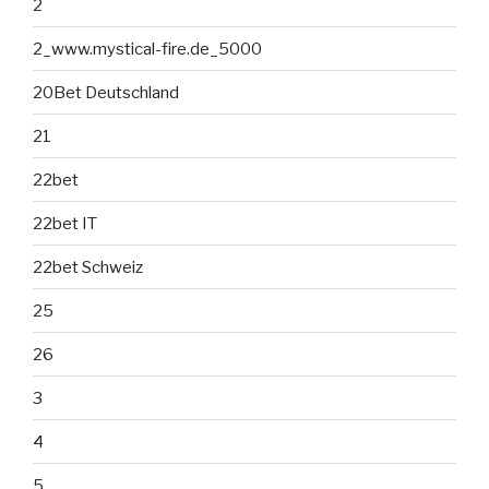
2
2_www.mystical-fire.de_5000
20Bet Deutschland
21
22bet
22bet IT
22bet Schweiz
25
26
3
4
5