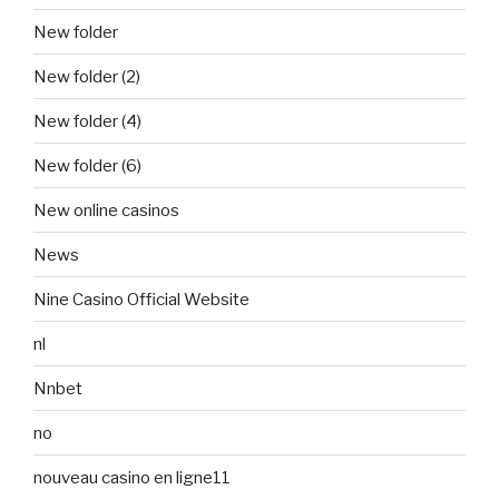
New folder
New folder (2)
New folder (4)
New folder (6)
New online casinos
News
Nine Casino Official Website
nl
Nnbet
no
nouveau casino en ligne11