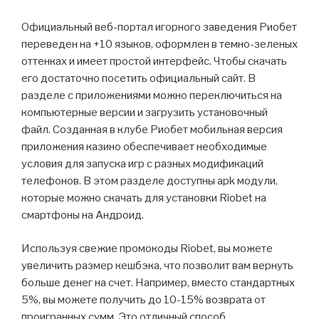
Официальный веб-портал игорного заведения Риобет
переведен на +10 языков, оформлен в темно-зеленых
оттенках и имеет простой интерфейс. Чтобы скачать
его достаточно посетить официальный сайт. В
разделе с приложениями можно переключиться на
компьютерные версии и загрузить установочный
файл. Созданная в клубе Риобет мобильная версия
приложения казино обеспечивает необходимые
условия для запуска игр с разных модификаций
телефонов. В этом разделе доступны apk модули,
которые можно скачать для установки Riobet на
смартфоны на Андроид.
Используя свежие промокоды Riobet, вы можете
увеличить размер кешбэка, что позволит вам вернуть
больше денег на счет. Например, вместо стандартных
5%, вы можете получить до 10-15% возврата от
проигранных сумм. Это отличный способ