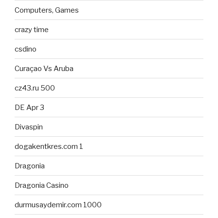
Computers, Games
crazy time
csdino
Curaçao Vs Aruba
cz43.ru 500
DE Apr 3
Divaspin
dogakentkres.com 1
Dragonia
Dragonia Casino
durmusaydemir.com 1000