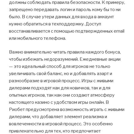
должны соблюдать правила безопасности. К примеру,
запрещено передавать логин и пароль кому бы то ни
было. В случае утери данных для входа в аккаунт
нужно обратиться в техподдержку. Доступ
восстанавливается с помощью подтвержденных email
или мобильного телефона.
Важно внимательно читать правила каждого бонуса,
чтобы избежать недоразумений. Ежедневные акции
— это идеальный способ для игроков не только
увеличивать свой баланс, но и добавлять азарт и
разнообразие в игровой процесс. Игры с живыми
дилерами подходят как для новичков, так и для
опытных игроков, так как они создают атмосферу
настоящего казино с удобством игры онлайн. В
Риобет предусмотрена возможность играть с живыми
дилерами, что добавляет элемент реализма и
вовлеченности в игровой процесс. Это особенно
привлекательно для тех, кто предпочитает