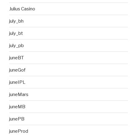
Julius Casino
july_bh
july_bt
july_pb
juneBT
juneGof
juneIPL
juneMars
juneMB
junePB
juneProd