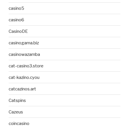
casino5
casino6
CasinoDE
casinogama.biz
casinowazamba
cat-casino3.store
cat-kazino.cyou
catcazinos.art
Catspins
Cazeus
coincasino