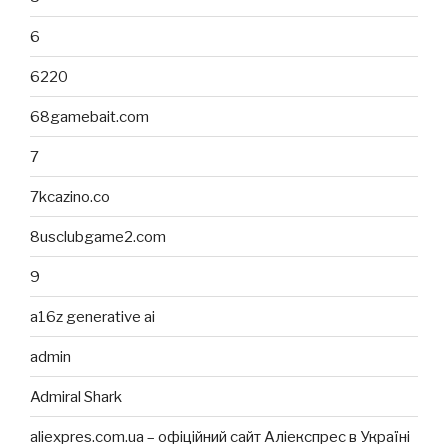
6
6220
68gamebait.com
7
7kcazino.co
8usclubgame2.com
9
a16z generative ai
admin
Admiral Shark
aliexpres.com.ua – офіційний сайт Аліекспрес в Україні