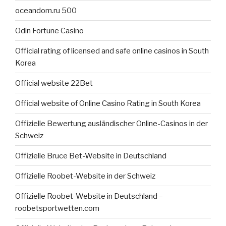
oceandom.ru 500
Odin Fortune Casino
Official rating of licensed and safe online casinos in South
Korea
Official website 22Bet
Official website of Online Casino Rating in South Korea
Offizielle Bewertung ausländischer Online-Casinos in der
Schweiz
Offizielle Bruce Bet-Website in Deutschland
Offizielle Roobet-Website in der Schweiz
Offizielle Roobet-Website in Deutschland –
roobetsportwetten.com