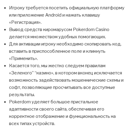
Игроку требуется посетить официальную платформу
или приложение Android и нажать клавишу
«Регистрация».
Вывод средств киромарусом Pokerdom Casino
делается множеством удобных помогающих.
Для активации игроку необходимо скопировать код,
вставить в приспособленное поле и кликнуть
«Применить».
Касается того, мы жестко следуем правилам
«Зеленого” “казино», в котором вконец исключается
возможность задействовать мошеннические схемы и
софт, позволяющие просчитывать все доступные
результаты.
Pokerdom уделяет большое пристальное
адаптивности своего сайта, обеспечивая его
корректное отображение и функциональность на
всех типах устройств.