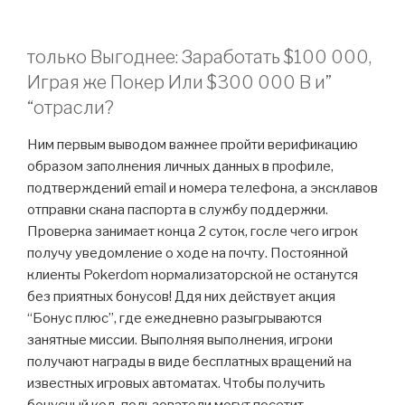
только Выгоднее: Заработать $100 000,
Играя же Покер Или $300 000 В и”
“отрасли?
Ним первым выводом важнее пройти верификацию
образом заполнения личных данных в профиле,
подтверждений email и номера телефона, а эксклавов
отправки скана паспорта в службу поддержки.
Проверка занимает конца 2 суток, госле чего игрок
получу уведомление о ходе на почту. Постоянной
клиенты Pokerdom нормализаторской не останутся
без приятных бонусов! Ддя них действует акция
“Бонус плюс”, где ежедневно разыгрываются
занятные миссии. Выполняя выполнения, игроки
получают награды в виде бесплатных вращений на
известных игровых автоматах. Чтобы получить