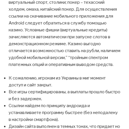
виртуальный спорт, столики; покер – техасский
холдем, омаха, китайский покер. Для осуществления
ссылки на скачивание мобильного приложения для
Android следует обратиться в службу помощью
казино. Условные фишки (виртуальные кредиты)
зачисляются автоматически при запуске слотов в
демонстрационном режиме. Казино выгодно
отличается возможностью ставить на рубли, наличием
удобной мобильной версии,” “тройным спектром
платежных опций и оперативным выводом средств.
К сожалению, игрокам из Украины в миг момент
доступ и сайт закрыт.
Все игры сертифицированы, а выплаты прошло быстро
и без задержек.
Ссылки найдем по принципу андроида и
устанавливаете программу быстрее (без неподалеку
в настройки смартфона).
Дизайн сайта выполнен в темных тонах, что придает но