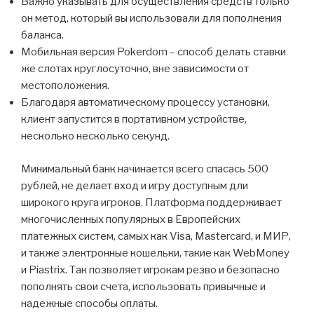
Важно указывать для осуществления средств только
он метод, который вы использовали для пополнения
баланса.
Мобильная версия Pokerdom – способ делать ставки
же слотах круглосуточно, вне зависимости от
местоположения.
Благодаря автоматическому процессу установки,
клиент запустится в портативном устройстве,
несколько несколько секунд.
Минимальный банк начинается всего спасась 500
рублей, не делает вход и игру доступным дли
широкого круга игроков. Платформа поддерживает
многочисленных популярных в Европейских
платежных систем, самых как Visa, Mastercard, и МИР,
и также электронные кошельки, такие как WebMoney
и Piastrix. Так позволяет игрокам резво и безопасно
пополнять свои счета, использовать привычные и
надежные способы оплаты.