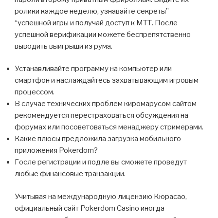
ролики каждое неделю, узнавайте секреты”
“успешной игры и получай доступ к МТТ. После
успешной верификации можете беспрепятственно
выводить выигрыши из рума.
Устанавливайте программу на компьютер или
смартфон и наслаждайтесь захватывающим игровым
процессом.
В случае технических проблем киромарусом сайтом
рекомендуется перестраховаться обсуждения на
форумах или посоветоваться менаджеру стримерами.
Какие плюсы предложила загрузка мобильного
приложения Pokerdom?
Госле регистрации и подле вы сможете проведут
любые финансовые транзакции.
Учитывая на международную лицензию Кюрасао,
официальный сайт Pokerdom Casino иногда