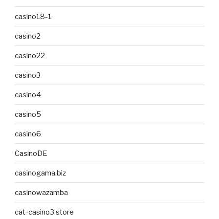
casino18-1
casino2
casino22
casino3
casino4
casino5
casino6
CasinoDE
casinogama.biz
casinowazamba
cat-casino3.store