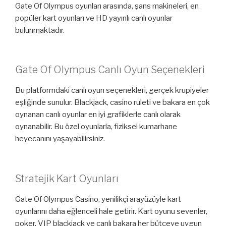
Gate Of Olympus oyunları arasında, şans makineleri, en
popüler kart oyunları ve HD yayınlı canlı oyunlar
bulunmaktadır.
Gate Of Olympus Canlı Oyun Seçenekleri
Bu platformdaki canlı oyun seçenekleri, gerçek krupiyeler
eşliğinde sunulur. Blackjack, casino ruleti ve bakara en çok
oynanan canlı oyunlar en iyi grafiklerle canlı olarak
oynanabilir. Bu özel oyunlarla, fiziksel kumarhane
heyecanını yaşayabilirsiniz.
Stratejik Kart Oyunları
Gate Of Olympus Casino, yenilikçi arayüzüyle kart
oyunlarını daha eğlenceli hale getirir. Kart oyunu sevenler,
poker, VIP blackjack ve canlı bakara her bütçeye uygun