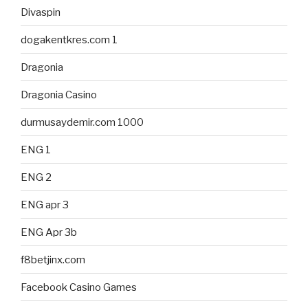
Divaspin
dogakentkres.com 1
Dragonia
Dragonia Casino
durmusaydemir.com 1000
ENG 1
ENG 2
ENG apr 3
ENG Apr 3b
f8betjinx.com
Facebook Casino Games