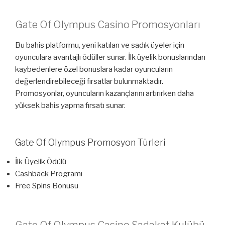
Gate Of Olympus Casino Promosyonları
Bu bahis platformu, yeni katılan ve sadık üyeler için
oyunculara avantajlı ödüller sunar. İlk üyelik bonuslarından
kaybedenlere özel bonuslara kadar oyuncuların
değerlendirebileceği fırsatlar bulunmaktadır.
Promosyonlar, oyuncuların kazançlarını artırırken daha
yüksek bahis yapma fırsatı sunar.
Gate Of Olympus Promosyon Türleri
İlk Üyelik Ödülü
Cashback Programı
Free Spins Bonusu