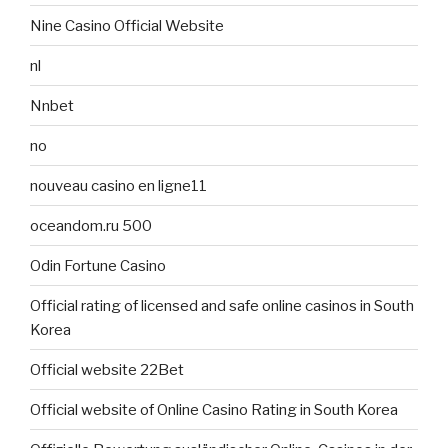
Nine Casino Official Website
nl
Nnbet
no
nouveau casino en ligne11
oceandom.ru 500
Odin Fortune Casino
Official rating of licensed and safe online casinos in South
Korea
Official website 22Bet
Official website of Online Casino Rating in South Korea