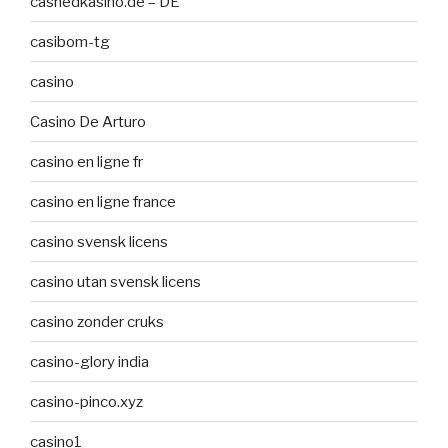
cashedkasino.de – DE
casibom-tg
casino
Casino De Arturo
casino en ligne fr
casino en ligne france
casino svensk licens
casino utan svensk licens
casino zonder cruks
casino-glory india
casino-pinco.xyz
casino1