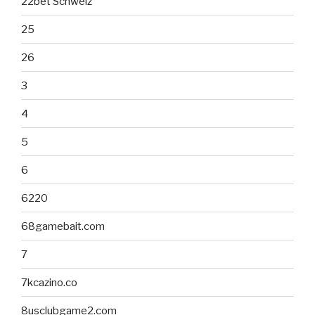
22bet Schweiz
25
26
3
4
5
6
6220
68gamebait.com
7
7kcazino.co
8usclubgame2.com