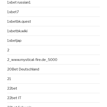
1xbet russian1
1xbet7
1xbetbk.quest
1xbetbk.wiki
1xbetjap
2
2_www.mystical-fire.de_5000
20Bet Deutschland
21
22bet
22bet IT