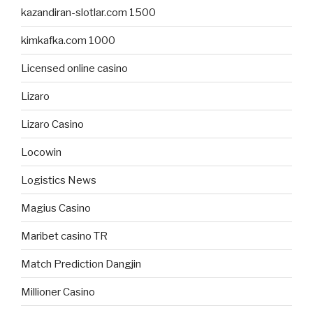
kazandiran-slotlar.com 1500
kimkafka.com 1000
Licensed online casino
Lizaro
Lizaro Casino
Locowin
Logistics News
Magius Casino
Maribet casino TR
Match Prediction Dangjin
Millioner Casino