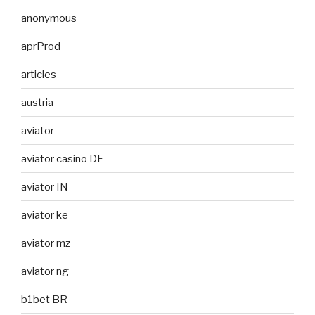
anonymous
aprProd
articles
austria
aviator
aviator casino DE
aviator IN
aviator ke
aviator mz
aviator ng
b1bet BR