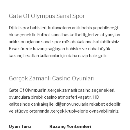
Gate Of Olympus Sanal Spor
Dijital spor bahisleri, kullanıcıların anlık bahis yapabileceği
bir seçenektir. Futbol, sanal basketbol ligleri ve at yarışları
anlık sonuçlanan sanal spor müsabakalarına katılabilirsiniz.
Kısa sürede kazanç sağlayan bahisler ve daha büyük
kazanç fırsatları kullanıcılar için daha cazip hale gelir.
Gerçek Zamanlı Casino Oyunları
Gate Of Olympus’in gerçek zamanlı casino seçenekleri,
oyunculara birebir casino atmosferi yaşatır. HD
kalitesinde canlı akış ile, diğer oyuncularla rekabet edebilir
ve stüdyo ortamında gerçek krupiyelerle oynayabilirsiniz.
Oyun Türü
Kazanç Yöntemleri