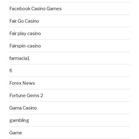
Facebook Casino Games
Fair Go Casino
Fair play casino
Fairspin-casino
farmacia1
fi
Forex News
Fortune Gems 2
Gama Casino
gambling
Game