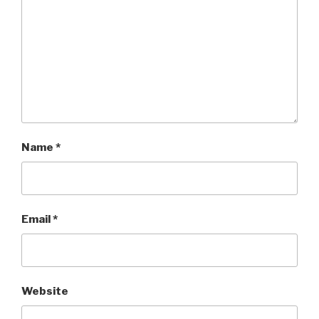
Name
*
Email
*
Website