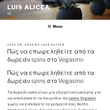
Skip
LUIS ALICEA
to
18
content
Menu
POSTED
JULY 28, 2025
BY
LUIS ALICEA
ON
Πώς να επωφεληθείτε από τα
δωρεάν spins στο Vegasino
Πώς να επωφεληθείτε από τα
δωρεάν spins στο Vegasino
Τα δωρεάν spins είναι μια εξαιρετική ευκαιρία για
να απολαύσετε τα παιχνίδια του
casino Vegasino
χωρίς να ρισκάρετε τα χρήματά σας. Αυτή η