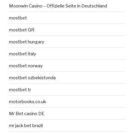
Moonwin Casino – Offizielle Seite in Deutschland
mostbet
mostbet GR
mostbet hungary
mostbet italy
mostbet norway
mostbet ozbekistonda
mostbet tr
motorbooks.co.uk
Mr Bet casino DE
mr jack bet brazil