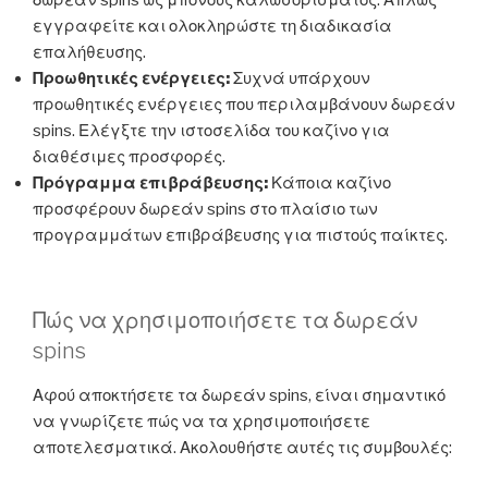
εγγραφείτε και ολοκληρώστε τη διαδικασία
επαλήθευσης.
Προωθητικές ενέργειες:
Συχνά υπάρχουν
προωθητικές ενέργειες που περιλαμβάνουν δωρεάν
spins. Ελέγξτε την ιστοσελίδα του καζίνο για
διαθέσιμες προσφορές.
Πρόγραμμα επιβράβευσης:
Κάποια καζίνο
προσφέρουν δωρεάν spins στο πλαίσιο των
προγραμμάτων επιβράβευσης για πιστούς παίκτες.
Πώς να χρησιμοποιήσετε τα δωρεάν
spins
Αφού αποκτήσετε τα δωρεάν spins, είναι σημαντικό
να γνωρίζετε πώς να τα χρησιμοποιήσετε
αποτελεσματικά. Ακολουθήστε αυτές τις συμβουλές: