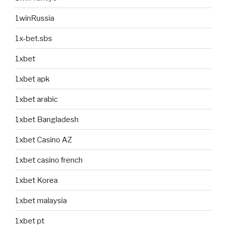
1winRussia
1x-bet.sbs
1xbet
1xbet apk
1xbet arabic
1xbet Bangladesh
1xbet Casino AZ
1xbet casino french
1xbet Korea
1xbet malaysia
1xbet pt