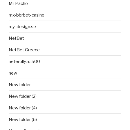
Mr Pacho
mx-bbrbet-casino
my-design.se
NetBet
NetBet Greece
neterolly.ru 500
new
New folder
New folder (2)
New folder (4)
New folder (6)