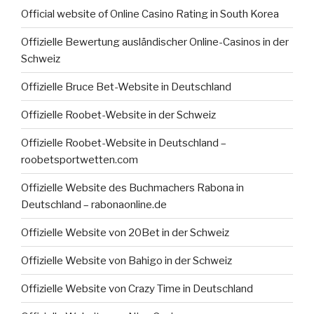
Official website of Online Casino Rating in South Korea
Offizielle Bewertung ausländischer Online-Casinos in der
Schweiz
Offizielle Bruce Bet-Website in Deutschland
Offizielle Roobet-Website in der Schweiz
Offizielle Roobet-Website in Deutschland –
roobetsportwetten.com
Offizielle Website des Buchmachers Rabona in
Deutschland – rabonaonline.de
Offizielle Website von 20Bet in der Schweiz
Offizielle Website von Bahigo in der Schweiz
Offizielle Website von Crazy Time in Deutschland