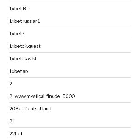
1xbet RU
1xbet russian1
1xbet7
1xbetbk.quest
1xbetbk.wiki
1xbetjap
2
2_www.mystical-fire.de_5000
20Bet Deutschland
21
22bet