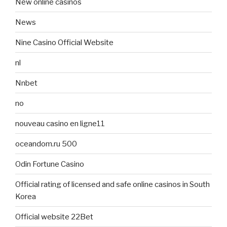
New online casinos
News
Nine Casino Official Website
nl
Nnbet
no
nouveau casino en ligne11
oceandom.ru 500
Odin Fortune Casino
Official rating of licensed and safe online casinos in South
Korea
Official website 22Bet