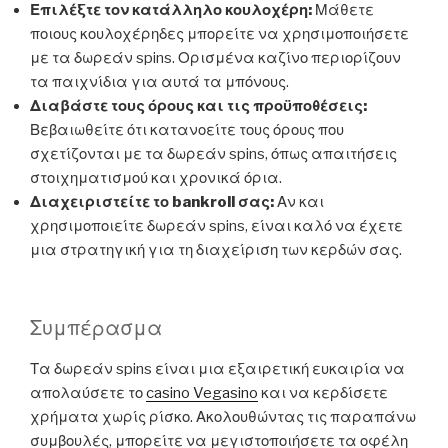
Επιλέξτε τον κατάλληλο κουλοχέρη:
Μάθετε
ποιους κουλοχέρηδες μπορείτε να χρησιμοποιήσετε
με τα δωρεάν spins. Ορισμένα καζίνο περιορίζουν
τα παιχνίδια για αυτά τα μπόνους.
Διαβάστε τους όρους και τις προϋποθέσεις:
Βεβαιωθείτε ότι κατανοείτε τους όρους που
σχετίζονται με τα δωρεάν spins, όπως απαιτήσεις
στοιχηματισμού και χρονικά όρια.
Διαχειριστείτε το bankroll σας:
Αν και
χρησιμοποιείτε δωρεάν spins, είναι καλό να έχετε
μια στρατηγική για τη διαχείριση των κερδών σας.
Συμπέρασμα
Τα δωρεάν spins είναι μια εξαιρετική ευκαιρία να
απολαύσετε το
casino Vegasino
και να κερδίσετε
χρήματα χωρίς ρίσκο. Ακολουθώντας τις παραπάνω
συμβουλές, μπορείτε να μεγιστοποιήσετε τα οφέλη