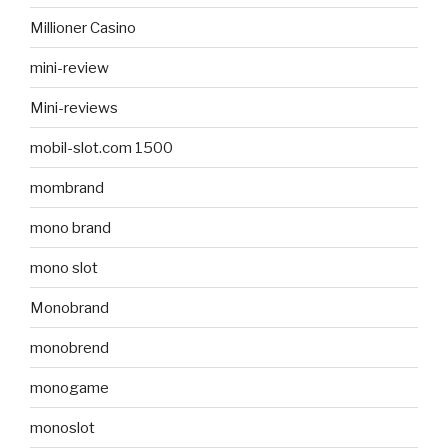
Millioner Casino
mini-review
Mini-reviews
mobil-slot.com 1500
mombrand
mono brand
mono slot
Monobrand
monobrend
monogame
monoslot