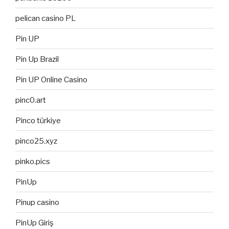
pelican casino PL
Pin UP
Pin Up Brazil
Pin UP Online Casino
pinc0.art
Pinco türkiye
pinco25.xyz
pinko.pics
PinUp
Pinup casino
PinUp Giriş