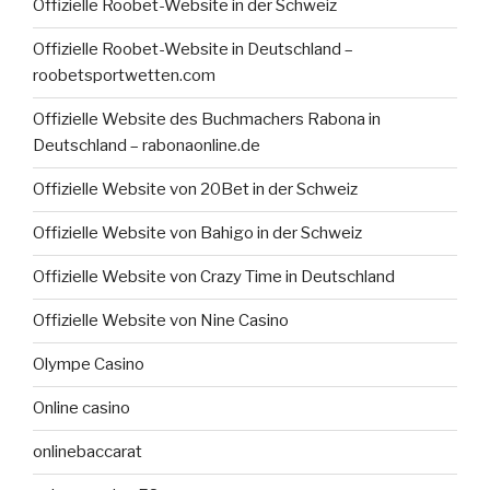
Offizielle Roobet-Website in der Schweiz
Offizielle Roobet-Website in Deutschland –
roobetsportwetten.com
Offizielle Website des Buchmachers Rabona in
Deutschland – rabonaonline.de
Offizielle Website von 20Bet in der Schweiz
Offizielle Website von Bahigo in der Schweiz
Offizielle Website von Crazy Time in Deutschland
Offizielle Website von Nine Casino
Olympe Casino
Online casino
onlinebaccarat