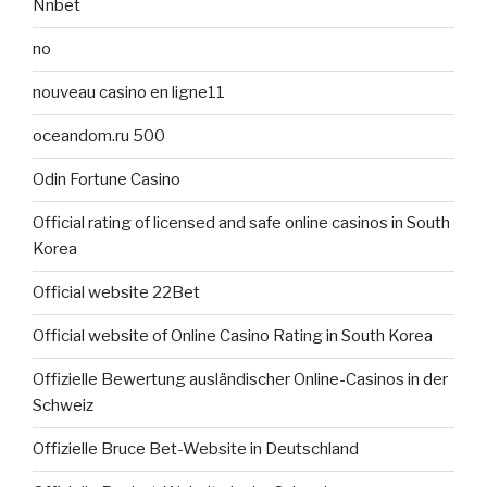
Nnbet
no
nouveau casino en ligne11
oceandom.ru 500
Odin Fortune Casino
Official rating of licensed and safe online casinos in South
Korea
Official website 22Bet
Official website of Online Casino Rating in South Korea
Offizielle Bewertung ausländischer Online-Casinos in der
Schweiz
Offizielle Bruce Bet-Website in Deutschland