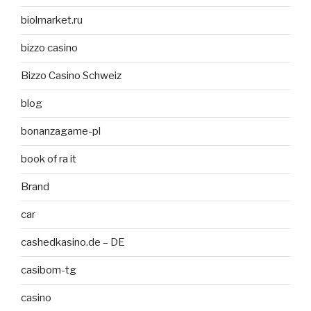
biolmarket.ru
bizzo casino
Bizzo Casino Schweiz
blog
bonanzagame-pl
book of ra it
Brand
car
cashedkasino.de – DE
casibom-tg
casino