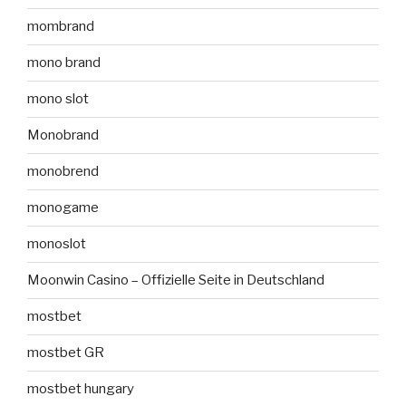
mombrand
mono brand
mono slot
Monobrand
monobrend
monogame
monoslot
Moonwin Casino – Offizielle Seite in Deutschland
mostbet
mostbet GR
mostbet hungary