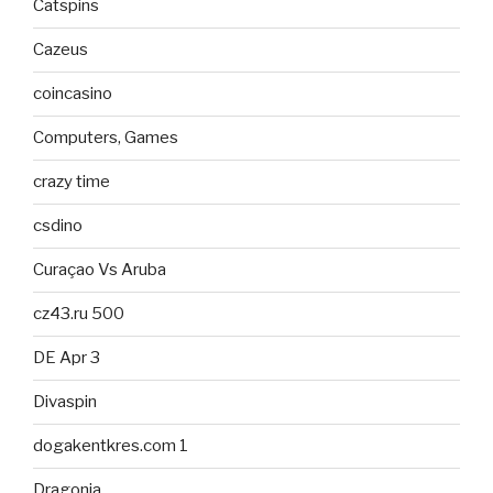
Catspins
Cazeus
coincasino
Computers, Games
crazy time
csdino
Curaçao Vs Aruba
cz43.ru 500
DE Apr 3
Divaspin
dogakentkres.com 1
Dragonia