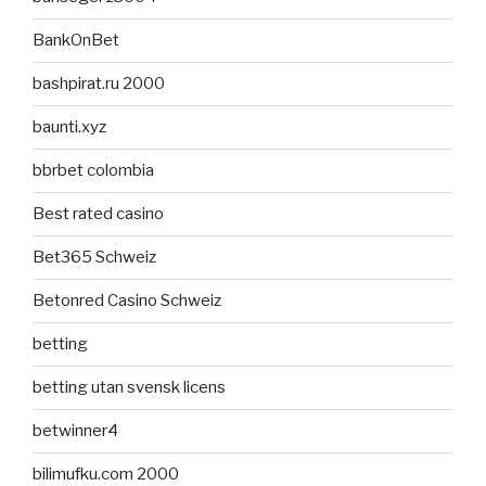
BankOnBet
bashpirat.ru 2000
baunti.xyz
bbrbet colombia
Best rated casino
Bet365 Schweiz
Betonred Casino Schweiz
betting
betting utan svensk licens
betwinner4
bilimufku.com 2000