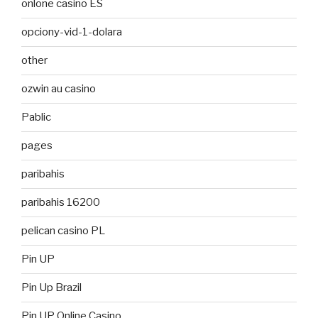
onlone casino ES
opciony-vid-1-dolara
other
ozwin au casino
Pablic
pages
paribahis
paribahis 16200
pelican casino PL
Pin UP
Pin Up Brazil
Pin UP Online Casino