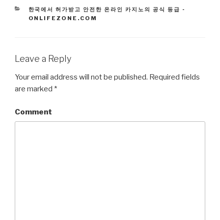
CATEGORIES
한국에서 허가받고 안전한 온라인 카지노의 공식 등급 -
ONLIFEZONE.COM
Leave a Reply
Your email address will not be published.
Required fields
are marked
*
Comment