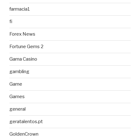
farmacia1
fi
Forex News
Fortune Gems 2
Gama Casino
gambling
Game
Games
general
geratalentos.pt
GoldenCrown