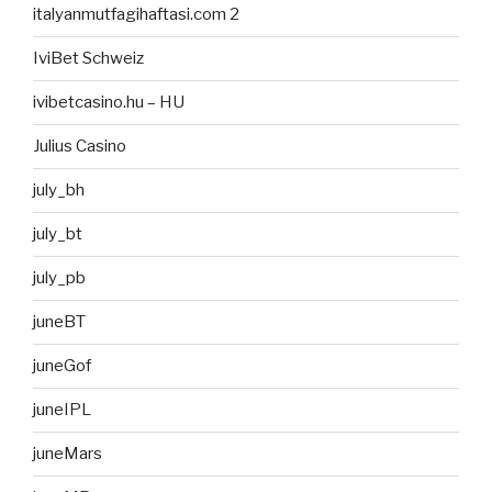
italyanmutfagihaftasi.com 2
IviBet Schweiz
ivibetcasino.hu – HU
Julius Casino
july_bh
july_bt
july_pb
juneBT
juneGof
juneIPL
juneMars