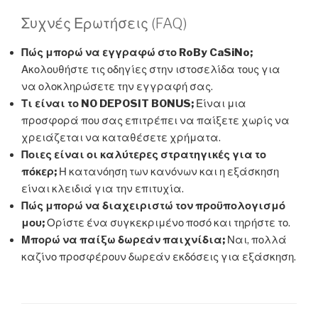
Συχνές Ερωτήσεις (FAQ)
Πώς μπορώ να εγγραφώ στο RoBy CaSiNo;
Ακολουθήστε τις οδηγίες στην ιστοσελίδα τους για
να ολοκληρώσετε την εγγραφή σας.
Τι είναι το NO DEPOSIT BONUS;
Είναι μια
προσφορά που σας επιτρέπει να παίξετε χωρίς να
χρειάζεται να καταθέσετε χρήματα.
Ποιες είναι οι καλύτερες στρατηγικές για το
πόκερ;
Η κατανόηση των κανόνων και η εξάσκηση
είναι κλειδιά για την επιτυχία.
Πώς μπορώ να διαχειριστώ τον προϋπολογισμό
μου;
Ορίστε ένα συγκεκριμένο ποσό και τηρήστε το.
Μπορώ να παίξω δωρεάν παιχνίδια;
Ναι, πολλά
καζίνο προσφέρουν δωρεάν εκδόσεις για εξάσκηση.