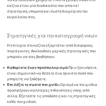
να καταθέσουν χρήματα. Η καταγραφή νικών στο
καζίνο είναι μία διαδικασία που απαιτεί
στρατηγική, υπομονή και σωστή διαχείριση του
κεφαλαίου σας.
Στρατηγικές για την καταγραφή νικών
Η επιτυχία στο καζίνο εξαρτάται από διάφορους
παράγοντες. Ακολουθούν μερικές στρατηγικές που
μπορούν να σας βοηθήσουν:
Καθορίστε έναν προϋπολογισμό:
Πριν ξεκινήσετε,
είναι σημαντικό να θέσετε ένα όριο στο ποσό που
μπορείτε να ξοδέψετε.
Επιλέξτε το σωστό παιχνίδι:
Ορισμένα παιχνίδια
προσφέρουν καλύτερες πιθανότητες νίκης από
άλλα. Εξετάστε τις αποδόσεις και τις στρατηγικές
κάθε παιχνιδιού.