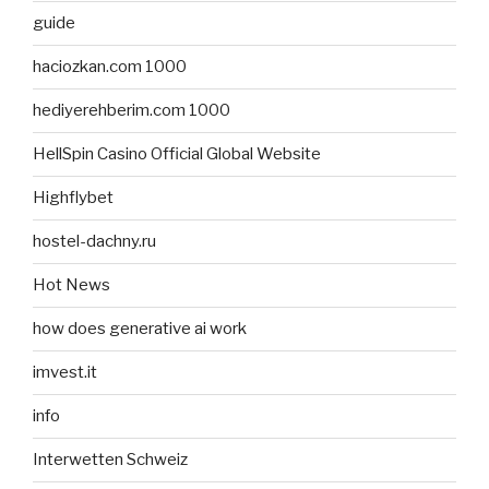
guide
haciozkan.com 1000
hediyerehberim.com 1000
HellSpin Casino Official Global Website
Highflybet
hostel-dachny.ru
Hot News
how does generative ai work
imvest.it
info
Interwetten Schweiz